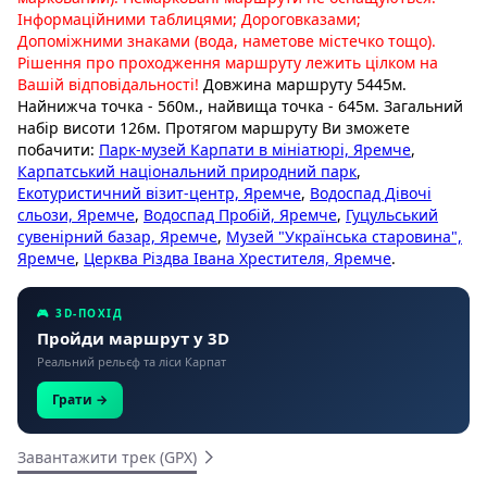
Інформаційними таблицями; Дороговказами;
Допоміжними знаками (вода, наметове містечко тощо).
Рішення про проходження маршруту лежить цілком на
Вашій відповідальності!
Довжина маршруту 5445м.
Найнижча точка - 560м., найвища точка - 645м. Загальний
набір висоти 126м. Протягом маршруту Ви зможете
побачити:
Парк-музей Карпати в мініатюрі, Яремче
,
Карпатський національний природний парк
,
Екотуристичний візит-центр, Яремче
,
Водоспад Дівочі
сльози, Яремче
,
Водоспад Пробій, Яремче
,
Гуцульський
сувенірний базар, Яремче
,
Музей "Українська старовина",
Яремче
,
Церква Різдва Івана Хрестителя, Яремче
.
🎮 3D-ПОХІД
Пройди маршрут у 3D
Реальний рельєф та ліси Карпат
Грати →
Завантажити трек (GPX)