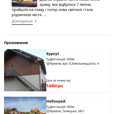
храму, яке відбулося 7 липня,
пройшло на славу і тепер нова святиня стала
родзинкою міста. ...
Докладніше
Проживання
Буркут
Дистанція: 500м
Яремче, вул. Б.Хмельницького, 4
Ціна за номер від
1440грн
Небокрай
Дистанція: 500м
Яремче, Галицька, 68/1