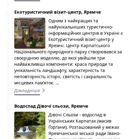
Екотуристичний візит-центр, Яремче
Одним з найкращих та
найунікальніших туристично-
інформаційних центрів в Україні є
Екотуристичний візит-центр у
Яремчі. Центр Карпатського
Національного природного парку створювався за
своєрідною моделлю, до якої увійшли три
найважливіші компоненти: краса природи та
унікальність ландшафту, характерність та
неповторність історії, святість і сакральність
місцевих пам’яток. ...
Докладніше
Водоспад Дівочі сльози, Яремче
Дівочі Сльози - водоспад в
Українських Карпатах (масив
Ґорґани). Розташований у межах
Яремчанської міської ради Івано-