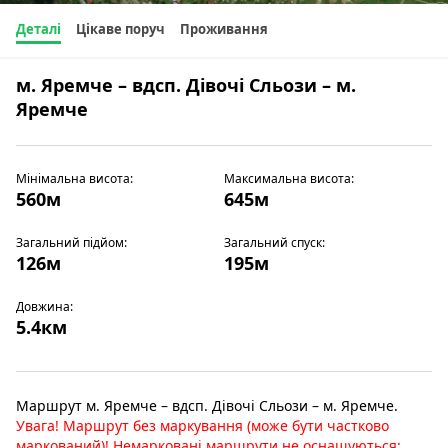
Деталі
Цікаве поруч
Проживання
м. Яремче – вдсп. Дівочі Сльози – м.
Яремче
Мінімальна висота:
Максимальна висота:
560м
645м
Загальний підйом:
Загальний спуск:
126м
195м
Довжина:
5.4км
Маршрут м. Яремче – вдсп. Дівочі Сльози – м. Яремче.
Увага! Маршрут без маркування (може бути частково
маркований)! Немарковані маршрути не оснащуються: