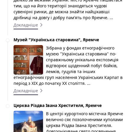
тим, що на його території знаходяться чудові
сувенірні ринки, де можна знайти найцікавіші
дрібниці на довгу і добру пам'ять про Яремче. ...
Докладніше
Музей "Українська старовина", Яремче
Зібрана у фондах етнографічного
музею "Українська старовина" по-
справжньому унікальна експозиція
відтворює щоденний побут бойків,
лемків, гуцулів та інших
етнографічних груп населення Українських Карпат в
період з XIX до початку XX століття. ...
Докладніше
Церква Різдва Івана Хрестителя, Яремче
В центрі курортного містечка Яремче
велично сяє позолоченими куполами
церква Різдва Івана Хрестителя.
Довгоочікуване свято посвячення