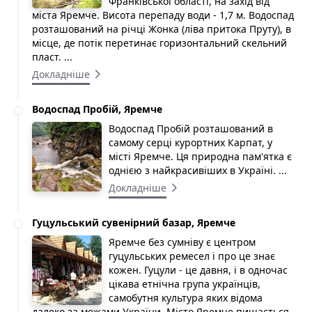
Франківської області, на захід від
міста Яремче. Висота перепаду води - 1,7 м. Водоспад
розташований на річці Жонка (ліва притока Пруту), в
місце, де потік перетинає горизонтальний скельний
пласт. ...
Докладніше
Водоспад Пробій, Яремче
Водоспад Пробій розташований в
самому серці курортних Карпат, у
місті Яремче. Ця природна пам'ятка є
однією з найкрасивіших в Україні. ...
Докладніше
Гуцульський сувенірний базар, Яремче
Яремче без сумніву є центром
гуцульських ремесел і про це знає
кожен. Гуцули - це давня, і в одночас
цікава етнічна група українців,
самобутня культура яких відома
далеко за межами України. Місто Яремче пишається