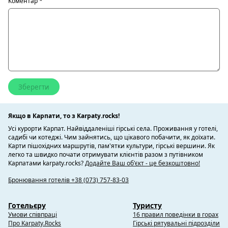
Коментар
*
Якщо в Карпати, то з Karpaty.rocks!
Усі курорти Карпат. Найвіддаленіші гірські села. Проживання у готелі,
садибі чи котеджі. Чим зайнятись, що цікавого побачити, як доїхати.
Карти пішохідних маршрутів, пам'ятки культури, гірські вершини. Як
легко та швидко почати отримувати клієнтів разом з путівником
Карпатами karpaty.rocks?
Додайте Ваш об'єкт - це безкоштовно!
Бронювання готелів +38 (073) 757-83-03
Готельєру
Туристу
Умови співпраці
16 правил поведінки в горах
Про Karpaty.Rocks
Гірські рятувальні підрозділи