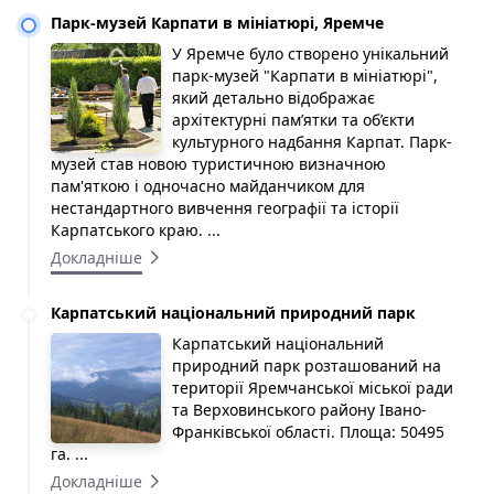
Парк-музей Карпати в мініатюрі, Яремче
У Яремче було створено унікальний
парк-музей "Карпати в мініатюрі",
який детально відображає
архітектурні пам’ятки та об’єкти
культурного надбання Карпат. Парк-
музей став новою туристичною визначною
пам'яткою і одночасно майданчиком для
нестандартного вивчення географії та історії
Карпатського краю. ...
Докладніше
Карпатський національний природний парк
Карпатський національний
природний парк розташований на
території Яремчанської міської ради
та Верховинського району Івано-
Франківської області. Площа: 50495
га. ...
Докладніше