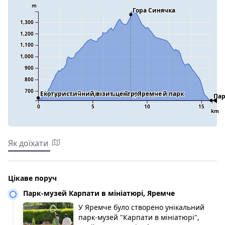
m
Гора Синячка
1,300
1,200
1,100
1,000
900
800
700
Карпатський національний природний парк
Екотуристичний візит-центр, Яремче
Пар
0
5
10
15
km
Як доїхати
Цікаве поруч
Парк-музей Карпати в мініатюрі, Яремче
У Яремче було створено унікальний
парк-музей "Карпати в мініатюрі",