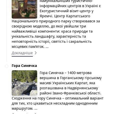
найунікальніших туристично-
інформаційних центрів в Україні є
Екотуристичний візит-центр у
Яремчі. Центр Карпатського
Національного природного парку створювався за
своєрідною моделлю, до якої увійшли три
найважливіші компоненти: краса природи та
унікальність ландшафту, характерність та
неповторність історії, святість і сакральність
місцевих пам’яток. ...
Докладніше
Гора Синячка
Гора Синячка – 1400-метрова
вершина в Горганському гірському
масиві Українських Карпат, яка
розташована в Надвірнянському
районі Івано-Франківської області.
Сходження на гору Синячка – оптимальний варіант
для тих, хто цікавиться нескладним одноденним
маршрутом. ...