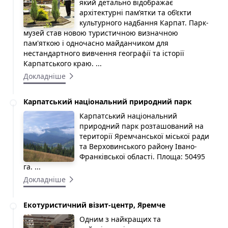
який детально відображає
архітектурні пам’ятки та об’єкти
культурного надбання Карпат. Парк-
музей став новою туристичною визначною
пам'яткою і одночасно майданчиком для
нестандартного вивчення географії та історії
Карпатського краю. ...
Докладніше
Карпатський національний природний парк
Карпатський національний
природний парк розташований на
території Яремчанської міської ради
та Верховинського району Івано-
Франківської області. Площа: 50495
га. ...
Докладніше
Екотуристичний візит-центр, Яремче
Одним з найкращих та