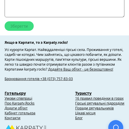
Якщо в Карпати, то з Karpaty.rocks!
Усі курорти Карпат. Найвіддаленіші гірські села. Проживання у готелі,
садибі чи котеджі. Чим зайнятись, що цікавого побачити, як доїхати.
Карти пішохідних маршрутів, пам'ятки культури, гірські вершини. Як
легко та швидко почати отримувати клієнтів разом з путівником
Карпатами karpaty.rocks?
Додайте Ваш об'єкт - це безкоштовно!
Бронювання готелів +38 (073) 757-83-03
Готельєру
Туристу
Умови співпраці
16 правил поведінки в горах
Про Karpaty.Rocks
Гірські рятувальні підрозділи
Додати об'єкт
Поради рятувальників
Кабінет готельєра
Цікаві місця
Контакти
Блог