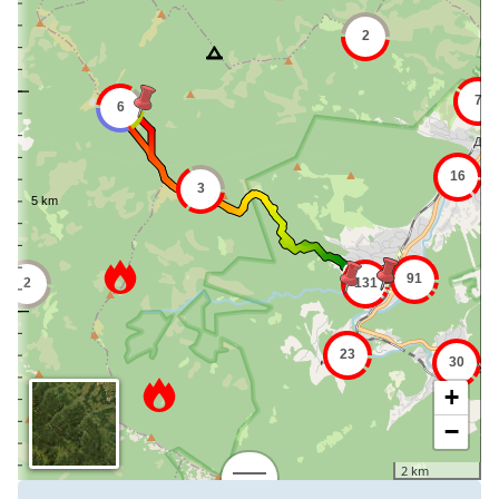
+
−
2 km