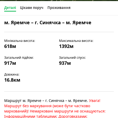
Деталі
Цікаве поруч
Проживання
м. Яремче – г. Синячка – м. Яремче
Мінімальна висота:
Максимальна висота:
618м
1392м
Загальний підйом:
Загальний спуск:
917м
937м
Довжина:
16.8км
Маршрут м. Яремче – г. Синячка – м. Яремче.
Увага!
Маршрут без маркування (може бути частково
маркований)! Немарковані маршрути не оснащуються:
Інформаційними таблицями; Дороговказами;