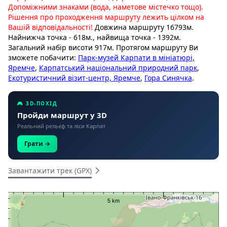
Допоміжними знаками (вода, наметове містечко тощо).
Рішення про проходження маршруту лежить цілком на
Вашій відповідальності!
Довжина маршруту 16793м.
Найнижча точка - 618м., найвища точка - 1392м.
Загальний набір висоти 917м. Протягом маршруту Ви
зможете побачити:
Парк-музей Карпати в мініатюрі,
Яремче
,
Карпатський національний природний парк
,
Екотуристичний візит-центр, Яремче
,
Гора Синячка
.
🎮 3D-ПОХІД
Пройди маршрут у 3D
Реальний рельєф та ліси Карпат
Грати →
Завантажити трек (GPX)