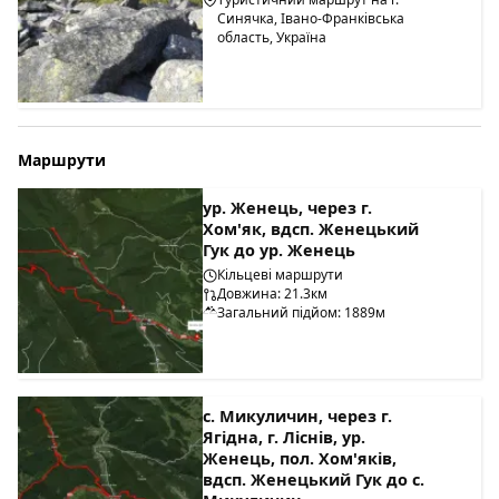
Синячка, Івано-Франківська
область, Україна
Маршрути
ур. Женець, через г.
Хом'як, вдсп. Женецький
Гук до ур. Женець
Кільцеві маршрути
Довжина: 21.3км
Загальний підйом: 1889м
с. Микуличин, через г.
Ягідна, г. Ліснів, ур.
Женець, пол. Хом'яків,
вдсп. Женецький Гук до с.