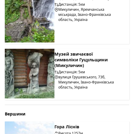
Дистанція: 5км
Микуличин, Яремчанська
міськрада, Івано-Франківська
область, Україна
Музей звичаєвої
символіки Гуцульщини
(Микуличин)
Дистанція: 5км
вулиця Грушевського, 73б,
Микуличин, Івано-Франківська
область, Україна
Вершини
Гора Ліснів
Висота 1257м