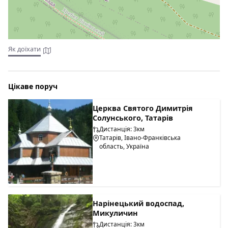
Як доїхати
Цікаве поруч
Церква Святого Димитрія
Солунського, Татарів
Дистанція: 3км
Татарів, Івано-Франківська
область, Україна
Нарінецький водоспад,
Микуличин
Дистанція: 3км