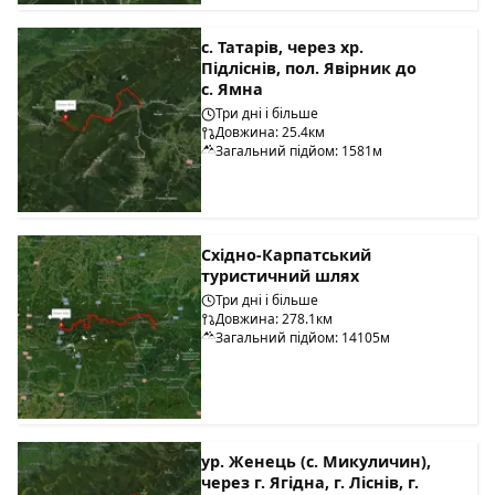
с. Татарів, через хр.
Підліснів, пол. Явірник до
с. Ямна
Три дні і більше
Довжина: 25.4км
Загальний підйом: 1581м
Східно-Карпатський
туристичний шлях
Три дні і більше
Довжина: 278.1км
Загальний підйом: 14105м
ур. Женець (с. Микуличин),
через г. Ягідна, г. Ліснів, г.