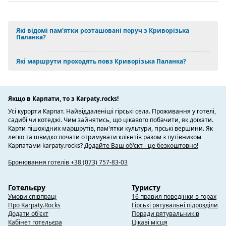
Які відомі пам'ятки розташовані поруч з Криворізька
Паланка?
Які маршрути проходять повз Криворізька Паланка?
Якщо в Карпати, то з Karpaty.rocks!
Усі курорти Карпат. Найвіддаленіші гірські села. Проживання у готелі,
садибі чи котеджі. Чим зайнятись, що цікавого побачити, як доїхати.
Карти пішохідних маршрутів, пам'ятки культури, гірські вершини. Як
легко та швидко почати отримувати клієнтів разом з путівником
Карпатами karpaty.rocks?
Додайте Ваш об'єкт - це безкоштовно!
Бронювання готелів +38 (073) 757-83-03
Готельєру
Туристу
Умови співпраці
16 правил поведінки в горах
Про Karpaty.Rocks
Гірські рятувальні підрозділи
Додати об'єкт
Поради рятувальників
Кабінет готельєра
Цікаві місця