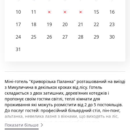
10
11
12
13
14
15
16
17
18
19
20
21
22
23
24
25
26
27
28
29
30
31
Міні-готель "Криворізька Паланка" розташований на виїзді
з Микуличина в декількох кроках від лісу. Готель
складається з двох затишних, дерев'яних котеджів і
пропонує своїм гостям світлі, теплі кімнати для
проживання які можуть розмістити від 2 до 5 постояльців.
До послуг гостей: професійний більярдний стіл, пін-понг,
альтанка, невелика лазня з вікнами, що виходять на ліс,
простора кухня-їдальня, вуличні меблі, мангал.
Показати більше
Відпочиваючі можуть готувати самостійно. Неподалік є