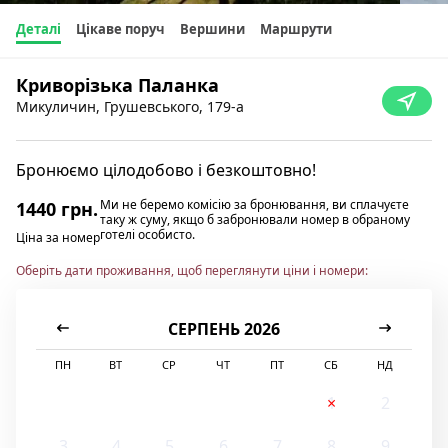
Деталі
Цікаве поруч
Вершини
Маршрути
Криворізька Паланка
Микуличин, Грушевського, 179-а
Бронюємо цілодобово і безкоштовно!
Ми не беремо комісію за бронювання, ви сплачуєте
1440 грн.
таку ж суму, якщо б забронювали номер в обраному
готелі особисто.
Ціна за номер
Оберіть дати проживання, щоб переглянути ціни і номери:
СЕРПЕНЬ 2026
ПН
ВТ
СР
ЧТ
ПТ
СБ
НД
1
2
3
4
5
6
7
8
9