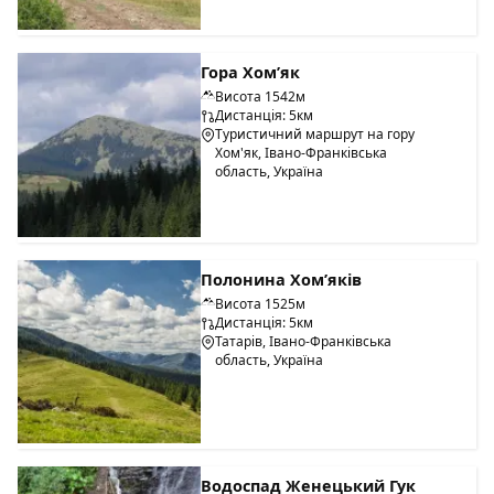
Гора Хом’як
Висота 1542м
Дистанція: 5км
Туристичний маршрут на гору
Хом'як, Івано-Франківська
область, Україна
Полонина Хом’яків
Висота 1525м
Дистанція: 5км
Татарів, Івано-Франківська
область, Україна
Водоспад Женецький Гук