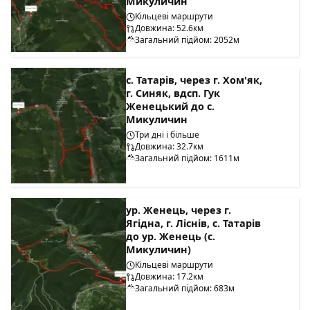
Микуличин
Кільцеві маршрути
Довжина: 52.6км
Загальний підйом: 2052м
с. Татарів, через г. Хом'як,
г. Синяк, вдсп. Гук
Женецький до с.
Микуличин
Три дні і більше
Довжина: 32.7км
Загальний підйом: 1611м
ур. Женець, через г.
Ягідна, г. Ліснів, с. Татарів
до ур. Женець (с.
Микуличин)
Кільцеві маршрути
Довжина: 17.2км
Загальний підйом: 683м