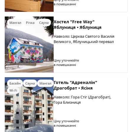
в помешканні
Хостел "Free Way"
Мангал
Річка
Сауна
Яблуниця • Яблуниця
Навколо: Церква Святого Василія
Великого, Яблуницький перевал
Ціну уточнюйте
в помешканні
Готель "Адреналін"
Басейн
Сауна
Мангал
Драгобрат • Ясіня
Wi-Fi
Навколо: Гора Стіг (Драгобрат),
Гора Близниця
Ціну уточнюйте
в помешканні