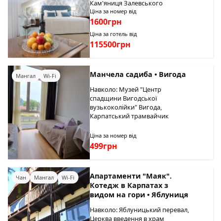
Кам'яниця Залевського
Ціна за номер від
1600грн
Ціна за готель від
115500грн
Манчела садиба • Вигода
Мангал
Wi-Fi
Навколо: Музей "Центр
спадщини Вигодської
вузькоколійки" Вигода,
Карпатський трамвайчик
Ціна за номер від
499грн
Апартаменти "Маяк".
Чан
Мангал
Wi-Fi
Котедж в Карпатах з
видом на гори • Яблуниця
Навколо: Яблуницький перевал,
Церква введення в храм