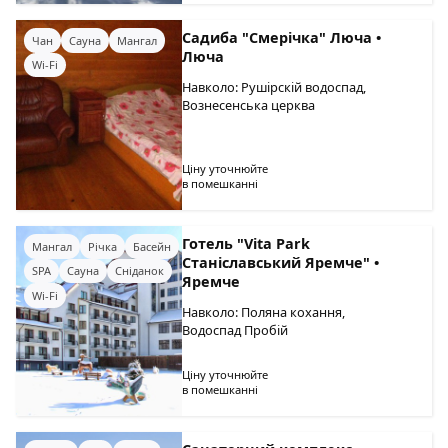
Садиба "Смерічка" Люча •
Чан
Сауна
Мангал
Люча
Wi-Fi
Навколо: Рушірскій водоспад,
Вознесенська церква
Ціну уточнюйте
в помешканні
Готель "Vita Park
Мангал
Річка
Басейн
Станіславський Яремче" •
SPA
Сауна
Сніданок
Яремче
Wi-Fi
Навколо: Поляна кохання,
Водоспад Пробій
Ціну уточнюйте
в помешканні