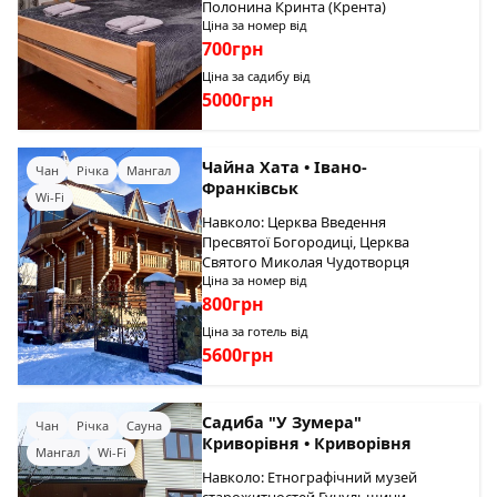
Полонина Кринта (Крента)
Ціна за номер від
700грн
Ціна за садибу від
5000грн
Чайна Хата • Івано-
Чан
Річка
Мангал
Франківськ
Wi-Fi
Навколо: Церква Введення
Пресвятої Богородиці, Церква
Святого Миколая Чудотворця
Ціна за номер від
800грн
Ціна за готель від
5600грн
Садиба "У Зумера"
Чан
Річка
Сауна
Криворівня • Криворівня
Мангал
Wi-Fi
Навколо: Етнографічний музей