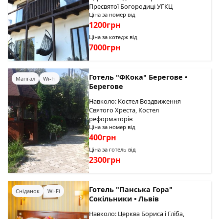
Пресвятої Богородиці УГКЦ
Ціна за номер від
1200грн
Ціна за котедж від
7000грн
Готель "ФКока" Берегове •
Мангал
Wi-Fi
Берегове
Навколо: Костел Воздвиження
Святого Хреста, Костел
реформаторів
Ціна за номер від
400грн
Ціна за готель від
2300грн
Готель "Панська Гора"
Сніданок
Wi-Fi
Сокільники • Львів
Навколо: Церква Бориса і Гліба,