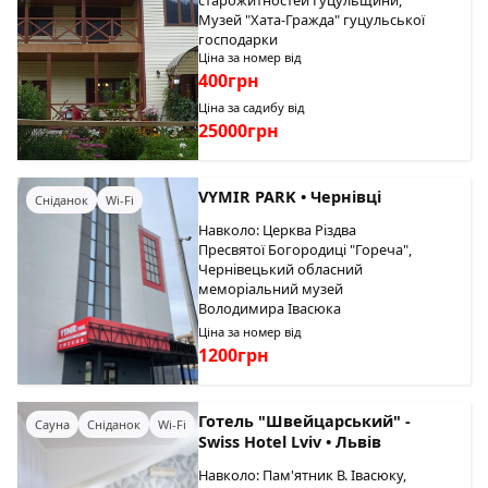
старожитностей Гуцульщини,
Музей "Хата-Гражда" гуцульської
господарки
Ціна за номер від
400грн
Ціна за садибу від
25000грн
VYMIR PARK • Чернівці
Сніданок
Wi-Fi
Навколо: Церква Різдва
Пресвятої Богородиці "Гореча",
Чернівецький обласний
меморіальний музей
Володимира Івасюка
Ціна за номер від
1200грн
Готель "Швейцарський" -
Сауна
Сніданок
Wi-Fi
Swiss Hotel Lviv • Львів
Навколо: Пам'ятник В. Івасюку,