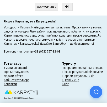
наступна ›
Якщо в Карпати, то з Karpaty.rocks!
Усі курорти Карпат. Найвіддаленіші гірські села. Проживання у готелі,
садибі чи котеджі. Чим зайнятись, що цікавого побачити, як доїхати.
Карти пішохідних маршрутів, пам'ятки культури, гірські вершини. Як
легко та швидко почати отримувати клієнтів разом з путівником
Карпатами karpaty.rocks?
Додайте Ваш об'єкт - це безкоштовно!
Бронювання готелів +38 (073) 757-83-03
Готельєру
Туристу
Умови співпраці
16 правил поведінки в горах
Про Karpaty.Rocks
Гірські рятувальні підрозділи
Додати об'єкт
Поради рятувальників
Кабінет готельєра
Цікаві місця
Контакти
Блог
Copyright @ 2010-2014 Karpaty.Rocks