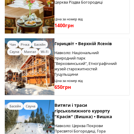
Церква Різдва Богородиці
Ціна за номер від
1400грн
Горицвіт • Верхній Ясенів
Чан
Річка
Басейн
Сауна
Мангал
Wi-Fi
Навколо: Національний
природний парк
"Верховинський", Етнографічний
музей старожитностей
Гуцульщини
Ціна за номер від
650грн
Витяги і траси
Басейн
Сауна
гірськолижного курорту
"Красія" (Вишка) • Вишка
Навколо: Церква Покрови
Пресвятої Богородиці, Гора