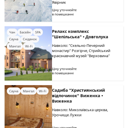
Явірник
Ціну уточнюйте
в помешканні
Релакс комплекс
Чан
Басейн
SPA
"Шепільська" • Довголука
Сауна
Сніданок
Навколо: "Скельно-Печерний
Мангал
Wi-Fi
монастир" Розгірче, Стрийський
краєзнавчий музей "Верховина"
Ціну уточнюйте
в помешканні
Садиба "Християнський
Сауна
Мангал
Wi-Fi
відпочинок" Виженка •
Виженка
Навколо: Миколаївська церква,
Урочище Лужки
Ціну уточнюйте