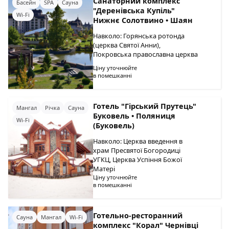
Санаторний комплекс
Басейн
SPA
Сауна
"Деренівська Купіль"
Wi-Fi
Нижнє Солотвино • Шаян
Навколо: Горянська ротонда
(церква Святої Анни),
Покровська православна церква
Ціну уточнюйте
в помешканні
Готель "Гірський Прутець"
Мангал
Річка
Сауна
Буковель • Поляниця
Wi-Fi
(Буковель)
Навколо: Церква введення в
храм Пресвятої Богородиці
УГКЦ, Церква Успіння Божої
Матері
Ціну уточнюйте
в помешканні
Готельно-ресторанний
Сауна
Мангал
Wi-Fi
комплекс "Корал" Чернівці