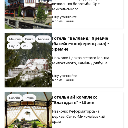
визвольної боротьби Юрія
Микольського
Ціну уточнюйте
в помешканні
Готель "Велланд" Яремче
Мангал
Річка
Басейн
(басейн+конференц-зал) •
Сауна
Wi-Fi
Яремче
Навколо: Церква святого Іоанна
Милостивого, Камінь Довбуша
Ціну уточнюйте
в помешканні
Готельний комплекс
Басейн
Сауна
"Благодать" • Шаян
Навколо: Реформаторська
церква, Свято-Миколаївський
храм