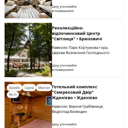
Ціну уточнюйте
в помешканні
Реколекційно-
відпочинковий Центр
"Світлиця" • Брюховичі
Навколо: Парк Кортумова гора,
Церква Вознесіння Господнього
Ціну уточнюйте
в помешканні
Готельний комплекс
Басейн
Сауна
Мангал
"Смерековий Двір"
Wi-Fi
Жденієво • Жденієво
Навколо: Верхня Грабівниця,
Водоспад Воєводин
Ціну уточнюйте