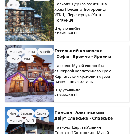
Навколо: Церква введення в
Wi-Fi
храм Пресвятої Богородиці
УГКЦ, "Перевернута Хата"
Поляниця
Ціну уточнюйте
в помешканні
Готельний комплекс
Мангал
Річка
Басейн
"Софія" Яремче • Яремче
Сауна
Wi-Fi
Навколо: Музей екології та
етнографії Карпатського краю,
Карпатський крайовий музей
визвольних змагань
Ціну уточнюйте
в помешканні
Пансіон "Альпійський
Чан
Басейн
Сауна
двір" Славське • Славське
Мангал
Wi-Fi
Навколо: Церква Успіння
Пресвятої Богородиці, Музей