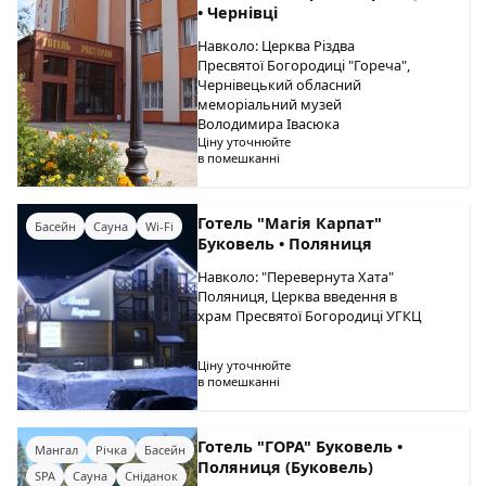
• Чернівці
Навколо: Церква Різдва
Пресвятої Богородиці "Гореча",
Чернівецький обласний
меморіальний музей
Володимира Івасюка
Ціну уточнюйте
в помешканні
Готель "Магія Карпат"
Басейн
Сауна
Wi-Fi
Буковель • Поляниця
Навколо: "Перевернута Хата"
Поляниця, Церква введення в
храм Пресвятої Богородиці УГКЦ
Ціну уточнюйте
в помешканні
Готель "ГОРА" Буковель •
Мангал
Річка
Басейн
Поляниця (Буковель)
SPA
Сауна
Сніданок