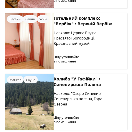
в помешканні
Готельний комплекс
Басейн
Сауна
Wi-Fi
"Вербіж" • Верхній Вербіж
Навколо: Церква Різдва
Пресвятої Богородиці,
Краєзнавчий музей
Ціну уточнюйте
в помешканні
Колиба "У Гафійки" •
Мангал
Сауна
Синевирська Поляна
Навколо: "Озеро Синевир"
Синевирська поляна, Гора
Озерна
Ціну уточнюйте
в помешканні