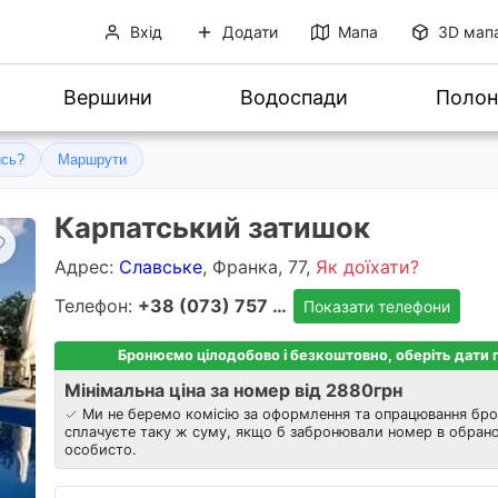
Вхід
Додати
Мапа
3D мап
Вершини
Водоспади
Полон
ись?
Маршрути
Карпатський затишок
Адрес
:
Славське
, Франка, 77,
Як доїхати?
Телефон:
+38 (073) 757 8303
Показати телефони
Бронюємо цілодобово і безкоштовно, оберіть дати
Мінімальна ціна за номер від 2880
грн
Ми не беремо комісію за оформлення та опрацювання бро
сплачуєте таку ж суму, якщо б забронювали номер в обрано
особисто.