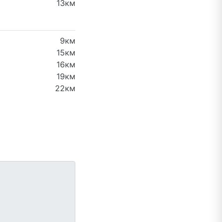
13км
9км
15км
16км
19км
22км