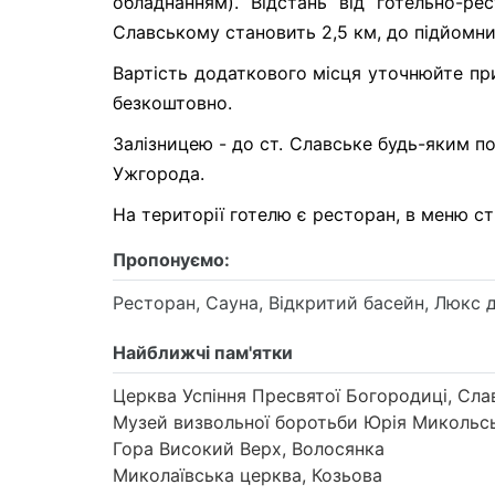
обладнанням). Відстань від готельно-ре
Славському становить 2,5 км, до підйомник
Вартість додаткового місця уточнюйте пр
безкоштовно.
Залізницею - до ст. Славcьке будь-яким п
Ужгорода.
На території готелю є ресторан, в меню ст
Пропонуємо:
Ресторан, Сауна, Відкритий басейн, Люкс 
Найближчі пам'ятки
Церква Успіння Пресвятої Богородиці, Сла
Музей визвольної боротьби Юрія Микольсь
Гора Високий Верх, Волосянка
Миколаївська церква, Козьова