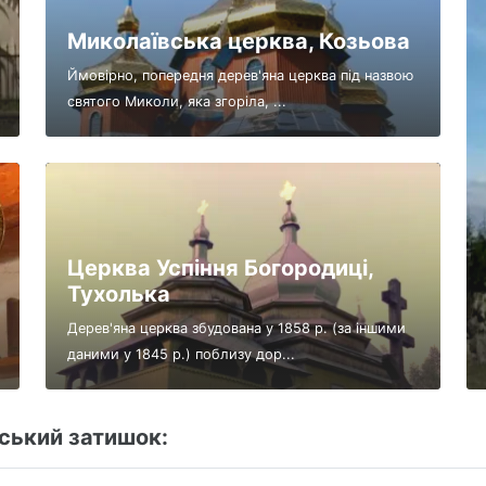
Миколаївська церква, Козьова
Ймовірно, попередня дерев'яна церква під назвою
святого Миколи, яка згоріла, ...
Церква Успіння Богородиці,
Тухолька
Дерев'яна церква збудована у 1858 р. (за іншими
даними у 1845 р.) поблизу дор...
ський затишок: