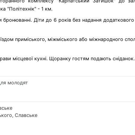
сторанного комплексу "Карпатський Затишок" до залі
а "Політехнік" - 1 км.
и бронюванні. Діти до 6 років без надання додатковог
оїздом приміського, міжміського або міжнародного спо
рави місцевої кухні. Щоранку гостям подають сніданок.
для молодят
вське
кого, Славське