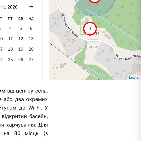
НЬ 2026
Т
ПТ
СБ
НД
3
4
5
6
10
11
12
13
17
18
19
20
24
25
26
27
Leaflet
м від центру села.
е або два окремих
тупом до Wi-Fi. У
 відкритий басейн,
ня харчування. Для
л на 80 місць (з