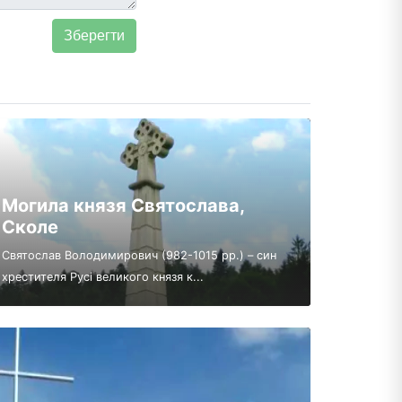
Могила князя Святослава,
Сколе
Святослав Володимирович (982-1015 рр.) – син
хрестителя Русі великого князя к...