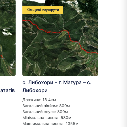
Кільцеві маршрути
с. Либохори – г. Магура – с.
Матагів
Либохори
Довжина: 18.4км
Загальний підйом: 800м
Загальний спуск: 800м
Мінімальна висота: 580м
Максимальна висота: 1355м