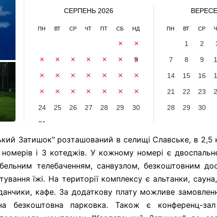
СЕРПЕНЬ 2026
ВЕРЕСЕ
ПН
ВТ
СР
ЧТ
ПТ
СБ
НД
ПН
ВТ
СР
Ч
1
2
1
2
3
4
5
6
7
8
9
7
8
9
10
11
12
13
14
15
16
14
15
16
17
18
19
20
21
22
23
21
22
23
24
25
26
27
28
29
30
28
29
30
31
кий Затишок" розташований в селищі Славське, в 2,5 к
номерів і 3 котеджів. У кожному номері є двоспальн
абельним телебаченням, санвузлом, безкоштовним дос
ування їжі. На території комплексу є альтанки, сауна,
данчики, кафе. За додаткову плату можливе замовлен
на безкоштовна парковка. Також є конференц-за