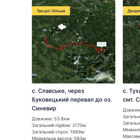
Три дні і більше
Дводе
с. Славське, через
с. Тух
Буковецький перевал до оз.
смт. 
Синевир
Довжин
Загальн
Довжина: 53.8км
Загальн
Загальний підйом: 2170м
Мінімал
Загальний спуск: 1889м
Максим
Мінімальна висота: 583м