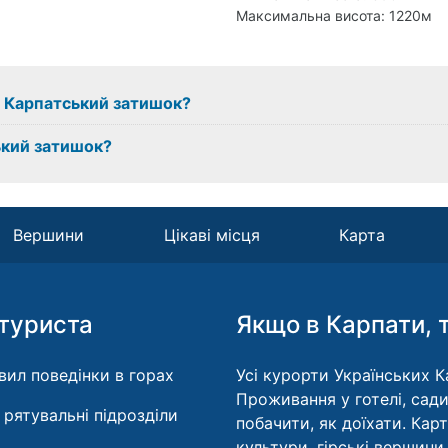
Максимальна висота: 1220м
 з Карпатський затишок?
ький затишок?
Вершини
Цікаві місця
Карта
туриста
Якщо в Карпати, 
вил поведінки в горах
Усі курорти Українських Ка
Проживання у готелі, сади
і рятувальні підрозділи
побачити, як доїхати. Кар
культури, гірські вершини.