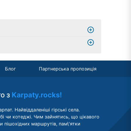
Блог
Партнерська пропозиція
то з
Karpaty.rocks!
рпат. Найвіддаленіші гірські села.
бі чи котеджі. Чим зайнятись, що цікавого
ти пішохідних маршрутів, пам\'ятки