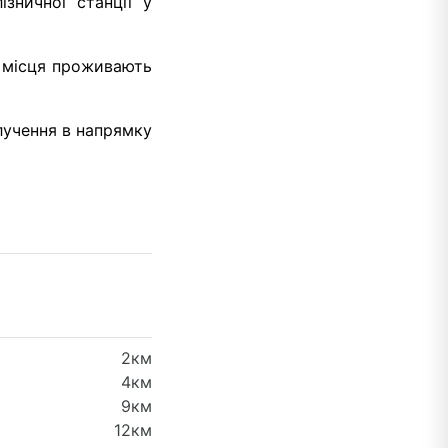
зничної станції у
о місця проживають
лучення в напрямку
2км
4км
9км
12км