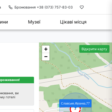
а
Бронювання
+38 (073) 757-83-03
ини
Музеї
Цікаві місця
+
Відкрити карту
−
 проживання!
нювання, ви
му готелі
Славське,Франка,77