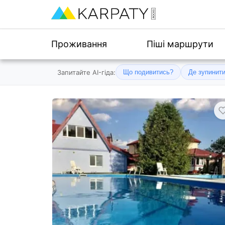
Проживання
Піші маршрути
Запитайте AI-гіда:
Що подивитись?
Де зупинит