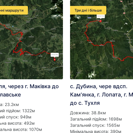
нні маршрути
Три дні і більше
ля, через г. Маківка до
с. Дубина, чере вдсп.
Славське
Кам'янка, г. Лопата, г. 
до с. Тухля
а: 23.2км
ий підйом: 1322м
Довжина: 38.8км
ий спуск: 949м
Загальний підйом: 1698м
ьна висота: 492м
Загальний спуск: 1565м
альна висота: 1070м
Мінімальна висота: 390м