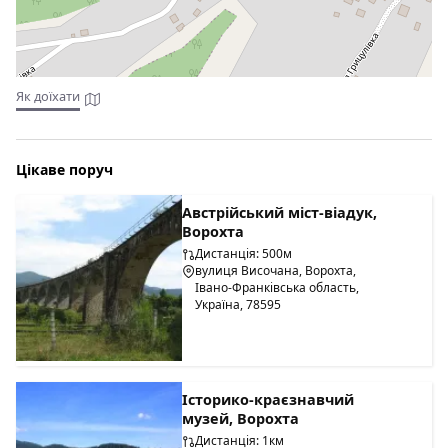
Як доїхати
Цікаве поруч
Австрійський міст-віадук,
Ворохта
Дистанція: 500м
вулиця Височана, Ворохта,
Івано-Франківська область,
Україна, 78595
Історико-краєзнавчий
музей, Ворохта
Дистанція: 1км