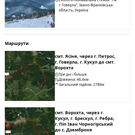
г. Говерла", Івано-Франківська
область, Україна
Маршрути
смт. Ясіня, через г. Петрос,
г. Говерла, г. Кукул до смт.
Ворохта
Три дні і більше
Довжина: 46.4км
Загальний підйом: 2788м
смт. Ворохта, через г.
Кукул, г. Брескул, г. Ребра,
г. Піп Іван Чорногірський
до с. Дземброня