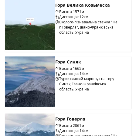
Гора Велика Козьмеска
Висота 1571м
Дистанція: 12км
Еколого-пізнавальна стежка "На
г. Говерла", Івано-Франківська
область, Україна
Гора Синяк
Висота 1665м
Дистанція: 14км
Туристичний маршрут на гору
Синяк, Івано-Франківська
область, Україна
Гора Говерла
Висота 2061м
Дистанція: 14км
Еколого-пізнавальна стежка "На