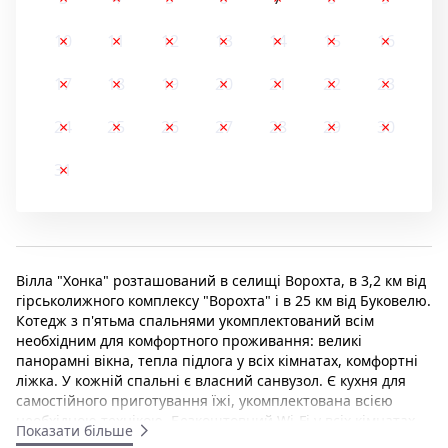
10
11
12
13
14
15
16
17
18
19
20
21
22
23
24
25
26
27
28
29
30
31
Вілла "Хонка" розташований в селищі Ворохта, в 3,2 км від
гірськолижного комплексу "Ворохта" і в 25 км від Буковелю.
Котедж з п'ятьма спальнями укомплектований всім
необхідним для комфортного проживання: великі
панорамні вікна, тепла підлога у всіх кімнатах, комфортні
ліжка. У кожній спальні є власний санвузол. Є кухня для
самостійного приготування їжі, укомплектована всією
необхідною технікою. Безкоштовний Wi-Fi у всіх кімнатах
Показати більше
котеджу. На території є чани і турецька лазня (хамам), які