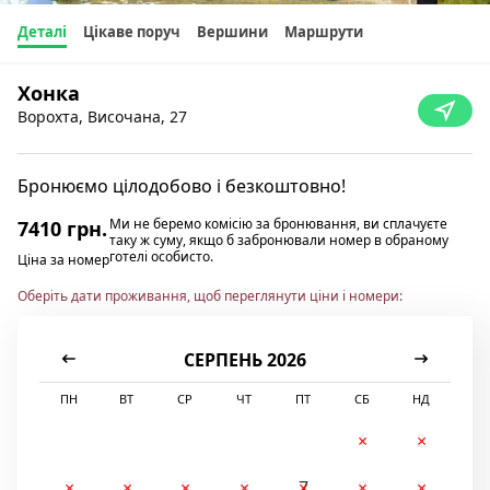
Деталі
Цікаве поруч
Вершини
Маршрути
Хонка
Ворохта, Височана, 27
Бронюємо цілодобово і безкоштовно!
Ми не беремо комісію за бронювання, ви сплачуєте
7410 грн.
таку ж суму, якщо б забронювали номер в обраному
готелі особисто.
Ціна за номер
Оберіть дати проживання, щоб переглянути ціни і номери:
СЕРПЕНЬ 2026
ПН
ВТ
СР
ЧТ
ПТ
СБ
НД
1
2
3
4
5
6
7
8
9