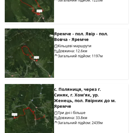
Загальний підйом: 1220м
Яремче - пол. Явір - пол.
Вовча - Яремче
Кільцеві маршрути
Довжина: 12.6км
Загальний підйом: 1197м
с. Поляниця, через г.
Синяк, г. Хом'як, ур.
Женець, пол. Явірник до м.
Яремче
Три дні і більше
Довжина: 33.8км
Загальний підйом: 2439м