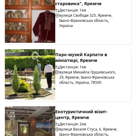
старовина", Яремче
Дистанція: 1км
вулиця Свободи 325, Яремче,
Івано-Франківська область,
Україна
Парк-музей Карпати в
мініатюрі, Яремче
Дистанція: 1км
вулиця Михайла Грушевського,
29, Яремче, Івано-Франківська
область, Україна, 78500
Екотуристичний візит-
центр, Яремче
Дистанція: 2км
вулиця Василя Стуса, 6, Яремче,
Івано-Франківська область,