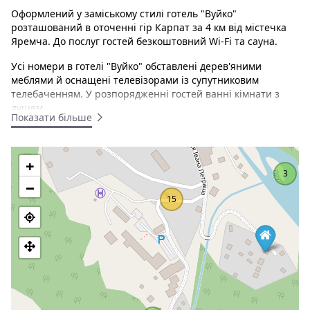
Оформлений у заміському стилі готель "Вуйко"
розташований в оточенні гір Карпат за 4 км від містечка
Яремча. До послуг гостей безкоштовний Wi-Fi та сауна.
Усі номери в готелі "Вуйко" обставлені дерев'яними
меблями й оснащені телевізорами із супутниковим
телебаченням. У розпорядженні гостей ванні кімнати з
душем.
Показати більше
Стандарт двомісний - світлий, чистий, затишний номер.
Площа 18 метрів. Номер обладнаний всім необхідним:
телевізор, двоспальне ліжко, стіл, стільці, вішалка з
+
комодом, санвузол.
3
−
Стандарт тримісний - світлий, чистий, затишний номер.
15
Площа 18 метрів. Номер обладнаний всім необхідним:
телевізор, три окремі ліжка, стіл, стільці, вішалка з
комодом, санвузол
Сімейний двокімнатний номер - світлий, чистий,
затишний двокімнатний номер. Площа 22 метра. Номер
обладнаний всім необхідним: телевізор, двоспальне
ліжко в одній та розкладний полуторний диван в другій
кімнаті, стіл, стільці, вішалка з комодом, санвузол.