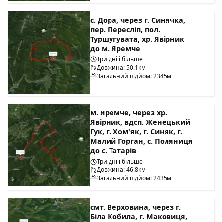
с. Дора, через г. Синячка,
пер. Пересліп, пол.
Туршугувата, хр. Явірник
до м. Яремче
Три дні і більше
Довжина: 50.1км
Загальний підйом: 2345м
м. Яремче, через хр.
Явірник, вдсп. Женецький
Гук, г. Хом'як, г. Синяк, г.
Малий Горган, с. Поляниця
до с. Татарів
Три дні і більше
Довжина: 46.8км
Загальний підйом: 2435м
смт. Верховина, через г.
Біла Кобила, г. Маковиця,