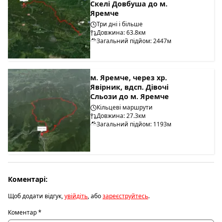
Скелі Довбуша до м.
Яремче
Три дні і більше
Довжина: 63.8км
Загальний підйом: 2447м
м. Яремче, через хр.
Явірник, вдсп. Дівочі
Сльози до м. Яремче
Кільцеві маршрути
Довжина: 27.3км
Загальний підйом: 1193м
Коментарі:
Щоб додати відгук,
увійдіть
, або
зареєструйтесь
.
Коментар
*