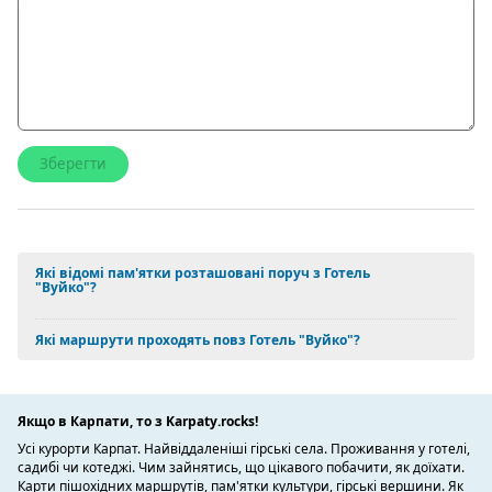
Які відомі пам'ятки розташовані поруч з Готель
"Вуйко"?
Які маршрути проходять повз Готель "Вуйко"?
Якщо в Карпати, то з Karpaty.rocks!
Усі курорти Карпат. Найвіддаленіші гірські села. Проживання у готелі,
садибі чи котеджі. Чим зайнятись, що цікавого побачити, як доїхати.
Карти пішохідних маршрутів, пам'ятки культури, гірські вершини. Як