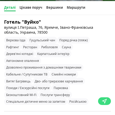
Деталі
Цікаве поруч
Вершини
Маршрути
Готель "Вуйко"
вулиця І.Петраша, 76, Яремче, Івано-Франківська
область, Украина, 78500
Верхова їзда
Гуцульський чан
Поряд річка (пляж)
Рафтинг
Ресторан
Риболовля
Сауна
Дерев'яні котеджі
Карпатський інтер'єр
Автономне опалення
Дозволено проживання з домашніми тваринами
Кабельне / Супутникове ТВ
Сімейні номери
Витяг Багрівець
Дво- або триразове харчування
Походи / Екскурсійні послуги
Парковка
Безкоштовний Wi-Fi
Послуги трансферу
Спеціальне дієтичне меню за запитом
Російською