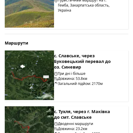
Туристичний маршрут на г.
Гемба, Закарпатська область,
Україна
Маршрути
с. Славське, через
Буковецький перевал до
оз. Синевир
Три дні і більше
Довжина: 53.8км
Загальний підйом: 2170м
с. Тухля, через г. Маківка
до смт. Славське
Дводенні маршрути
Довжина: 23.2км