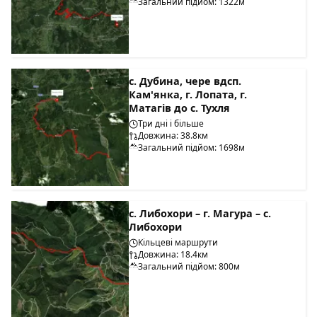
Загальний підйом: 1322м
с. Дубина, чере вдсп.
Кам'янка, г. Лопата, г.
Матагів до с. Тухля
Три дні і більше
Довжина: 38.8км
Загальний підйом: 1698м
с. Либохори – г. Магура – с.
Либохори
Кільцеві маршрути
Довжина: 18.4км
Загальний підйом: 800м