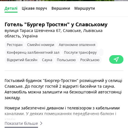
Деталі
Цікаве поруч
Вершини
Маршрути
Готель "Бургер Тростян" у Славському
вулиця Тараса Шевченка 67, Славське, Львівська
область, Україна
Ресторан
Сімейні номери
Автономне опалення
Конференц-зал/Бенкетний зал
Послуги трансферу
Відкритий басейн
Сауна
Польською
Російською
Гостьовий будинок "Бюргер-Тростян" розміщений у селищі
Славське. До послуг гостей 2 відкриті басейни та сауна.
Автомобіль можна залишити на безкоштовній автостоянці
закладу.
Номери забезпечені диваном і телевізором з кабельними
каналами. У деяких помешканнях передбачено балкон і
камін.
Показати більше