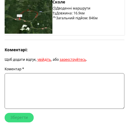
Сколе
Дводенні маршрути
Довжина: 16.9км
Загальний підйом: 846м
Коментарі:
Щоб додати відгук,
увійдіть
, або
зареєструйтесь
.
Коментар
*