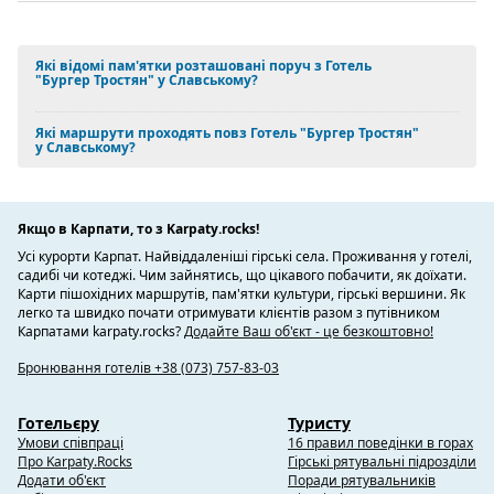
Які відомі пам'ятки розташовані поруч з Готель
"Бургер Тростян" у Славському?
Які маршрути проходять повз Готель "Бургер Тростян"
у Славському?
Якщо в Карпати, то з Karpaty.rocks!
Усі курорти Карпат. Найвіддаленіші гірські села. Проживання у готелі,
садибі чи котеджі. Чим зайнятись, що цікавого побачити, як доїхати.
Карти пішохідних маршрутів, пам'ятки культури, гірські вершини. Як
легко та швидко почати отримувати клієнтів разом з путівником
Карпатами karpaty.rocks?
Додайте Ваш об'єкт - це безкоштовно!
Бронювання готелів +38 (073) 757-83-03
Готельєру
Туристу
Умови співпраці
16 правил поведінки в горах
Про Karpaty.Rocks
Гірські рятувальні підрозділи
Додати об'єкт
Поради рятувальників