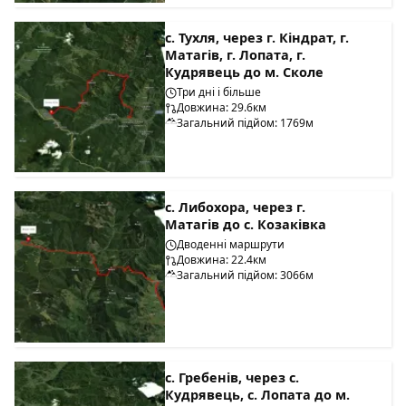
с. Тухля, через г. Кіндрат, г.
Матагів, г. Лопата, г.
Кудрявець до м. Сколе
Три дні і більше
Довжина: 29.6км
Загальний підйом: 1769м
с. Либохора, через г.
Матагів до с. Козаківка
Дводенні маршрути
Довжина: 22.4км
Загальний підйом: 3066м
с. Гребенів, через с.
Кудрявець, с. Лопата до м.