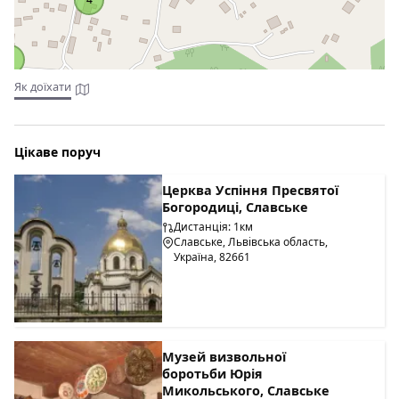
2
Як доїхати
Цікаве поруч
Церква Успіння Пресвятої
Богородиці, Славське
Дистанція: 1км
Славське, Львівська область,
Україна, 82661
Музей визвольної
боротьби Юрія
Микольського, Славське