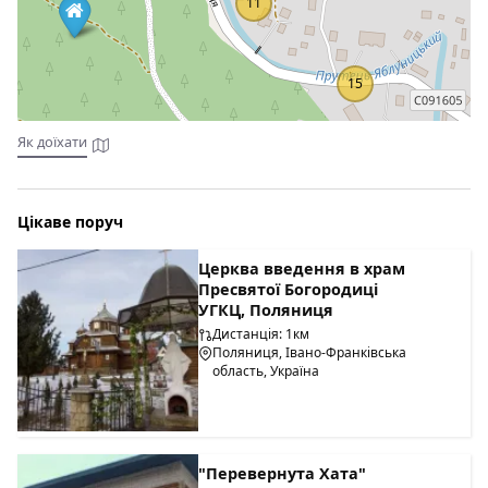
11
15
Як доїхати
Цікаве поруч
Церква введення в храм
Пресвятої Богородиці
УГКЦ, Поляниця
Дистанція: 1км
Поляниця, Івано-Франківська
область, Україна
"Перевернута Хата"