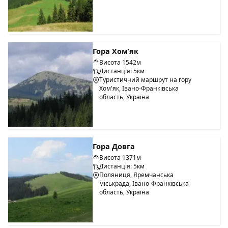
Гора Хом’як
Висота 1542м
Дистанція: 5км
Туристичний маршрут на гору
Хом'як, Івано-Франківська
область, Україна
Гора Довга
Висота 1371м
Дистанція: 5км
Поляниця, Яремчанська
міськрада, Івано-Франківська
область, Україна