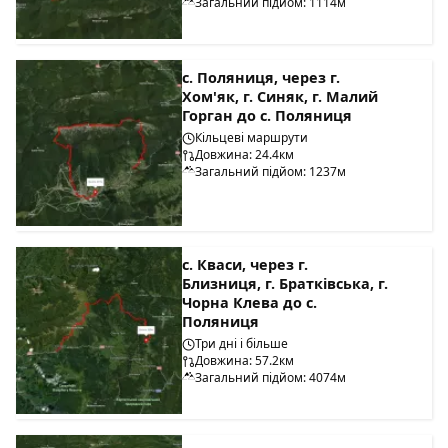
Загальний підйом: 1114м
с. Поляниця, через г.
Хом'як, г. Синяк, г. Малий
Горган до с. Поляниця
Кільцеві маршрути
Довжина: 24.4км
Загальний підйом: 1237м
с. Кваси, через г.
Близниця, г. Братківська, г.
Чорна Клева до с.
Поляниця
Три дні і більше
Довжина: 57.2км
Загальний підйом: 4074м