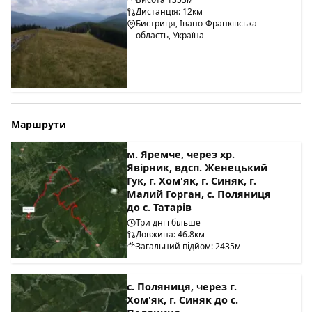
Дистанція: 12км
Бистриця, Івано-Франківська
область, Україна
Маршрути
м. Яремче, через хр.
Явірник, вдсп. Женецький
Гук, г. Хом'як, г. Синяк, г.
Малий Горган, с. Поляниця
до с. Татарів
Три дні і більше
Довжина: 46.8км
Загальний підйом: 2435м
с. Поляниця, через г.
Хом'як, г. Синяк до с.