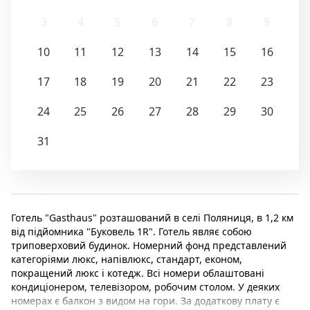
3
4
5
6
7
8
9
10
11
12
13
14
15
16
17
18
19
20
21
22
23
24
25
26
27
28
29
30
31
Готель "Gasthaus" розташований в селі Поляниця, в 1,2 км
від підйомника "Буковель 1R". Готель являє собою
триповерховий будинок. Номерний фонд представлений
категоріями люкс, напівлюкс, стандарт, економ,
покращений люкс і котедж. Всі номери облаштовані
кондиціонером, телевізором, робочим столом. У деяких
номерах є балкон з видом на гори. За додаткову плату є