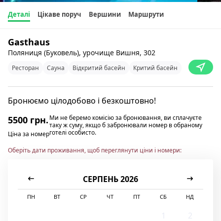
Деталі
Цікаве поруч
Вершини
Маршрути
Gasthaus
Поляниця (Буковель), урочище Вишня, 302
Ресторан
Сауна
Відкритий басейн
Критий басейн
Бронюємо цілодобово і безкоштовно!
Ми не беремо комісію за бронювання, ви сплачуєте
5500 грн.
таку ж суму, якщо б забронювали номер в обраному
готелі особисто.
Ціна за номер
Оберіть дати проживання, щоб переглянути ціни і номери:
СЕРПЕНЬ 2026
ПН
ВТ
СР
ЧТ
ПТ
СБ
НД
1
2