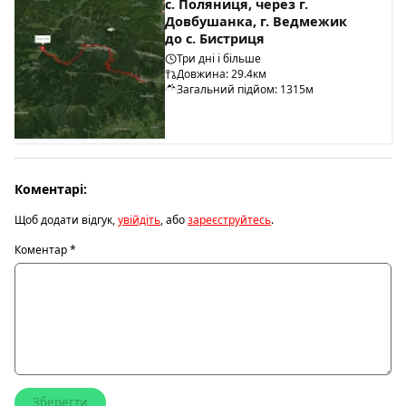
с. Поляниця, через г.
Довбушанка, г. Ведмежик
до с. Бистриця
Три дні і більше
Довжина: 29.4км
Загальний підйом: 1315м
Коментарі:
Щоб додати відгук,
увійдіть
, або
зареєструйтесь
.
Коментар
*