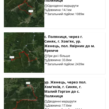
Поляниця
Одноденні маршрути
Довжина: 14.1км
Загальний підйом: 1089м
с. Поляниця, через г.
Синяк, г. Хом'як, ур.
Женець, пол. Явірник до м.
Яремче
Три дні і більше
Довжина: 33.8км
Загальний підйом: 2439м
ур. Женець, через пол.
Хом'яків, г. Синяк, г.
Малий Горган до с.
Поляниця
Дводенні маршрути
Довжина: 17.6км