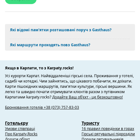
Які відомі пам'ятки розташовані поруч з Gasthaus?
Які маршрути проходять повз Gasthaus?
Якщо в Карпати, то з Karpaty.rocks!
Усі курорти Карпат. Найвіддаленіші гірські села. Проживання у готелі,
садибі чи котеджі. Чим зайнятись, що цікавого побачити, як доїхати.
Карти пішохідних маршрутів, пам'ятки культури, гірські вершини. Як
легко та швидко почати отримувати клієнтів разом з путівником
Карпатами karpaty.rocks?
Додайте Ваш об'єкт - це безкоштовно!
Бронювання готелів +38 (073) 757-83-03
Готельєру
Туристу
Умови співпраці
16 правил поведінки в горах
Про Karpaty.Rocks
Гірські рятувальні підрозділи
Додати об'єкт
Поради рятувальників