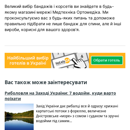
Великий вибір бандажів і корсетів ви знайдете в будь-
якому магазині мережі Медтехніка Ортомедіка. Ми
проконсультуємо вас з будь-яких питань та допоможе
правильно підібрати не лише бандаж для спини, але й інші
вироби, корисні для вашого здоров'я.
Вас також може заінтересувати
Риболовля на Заході України: 7 водойм, куди варто
поїхати
Захід України дає рибалці все й одразу: крижані
карпатські потоки з фореллю, величезне
Дністровське «море» з сомом і судаком та зручні
водойми під самим...