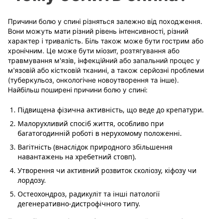
Причини болю у спині різняться залежно від походження.
Вони можуть мати різний рівень інтенсивності, різний
характер і тривалість. Біль також може бути гострим або
хронічним. Це може бути міозит, розтягування або
травмування м'язів, інфекційний або запальний процес у
м'язовій або кістковій тканині, а також серйозні проблеми
(туберкульоз, онкологічне новоутворення та інше).
Найбільш поширені причини болю у спині:
Підвищена фізична активність, що веде до крепатури.
Малорухливий спосіб життя, особливо при
багатогодинній роботі в нерухомому положенні.
Вагітність (внаслідок природного збільшення
навантажень на хребетний стовп).
Утворення чи активний розвиток сколіозу, кіфозу чи
лордозу.
Остеохондроз, радикуліт та інші патології
дегенеративно-дистрофічного типу.