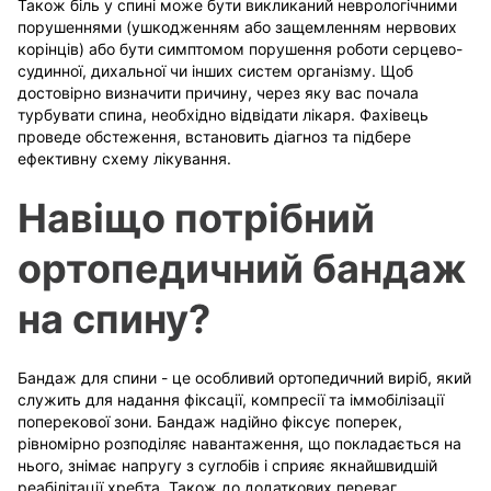
Також біль у спині може бути викликаний неврологічними
порушеннями (ушкодженням або защемленням нервових
корінців) або бути симптомом порушення роботи серцево-
судинної, дихальної чи інших систем організму. Щоб
достовірно визначити причину, через яку вас почала
турбувати спина, необхідно відвідати лікаря. Фахівець
проведе обстеження, встановить діагноз та підбере
ефективну схему лікування.
Навіщо потрібний
ортопедичний бандаж
на спину?
Бандаж для спини - це особливий ортопедичний виріб, який
служить для надання фіксації, компресії та іммобілізації
поперекової зони. Бандаж надійно фіксує поперек,
рівномірно розподіляє навантаження, що покладається на
нього, знімає напругу з суглобів і сприяє якнайшвидшій
реабілітації хребта. Також до додаткових переваг