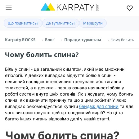
Що подивитись?
Де зупинитись?
Маршрути
Karpaty.ROCKS
Блоґ
Поради туристам
Чому болить с
Чому болить спина?
Біль у спині - це загальний симптом, який має множинні
етіології. У деяких випадках відчуття болю в спині -
невинний наслідок інтенсивних тренувань або тягання
тяжкостей, а в деяких - перша ознака наявності збоїв у
роботі систем внутрішніх органів. Як з'ясувати, чому болить
спина, як визначити причину та що з цим робити? У яких
бандаж для спини
випадках рекомендується купити
та для
чого використовують цей ортопедичний виріб? На ці та
багато інших питань відповімо далі у нашій статті.
Чому болить спина?