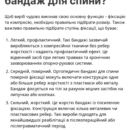
бандаж для спини?
Щоб виріб чудово виконав свою основну функцію - фіксацію
та компресію, необхідно правильно підібрати розмір. Також
важливо правильно підібрати ступінь фіксації, що буває:
Легкий, профілактичний. Такі бандажі зазвичай
виробляються з компресійної тканини без ребер
жорсткості і надають профілактичний ефект. Це
відмінний засіб при легких травмах та хронічних
захворюваннях опорно-рухової системи.
Середній, помірний. Ортопедичні бандажі для спини
помірної фіксації можуть включати конструкцію одне
або більше ребер жорсткості з пластмаси або металу.
Бандаж фіксується на тілі за рахунок міцних застібок на
липучках або кнопках.
Сильний, жорсткий. Це жорсткі бандажі із посиленою
фіксацією. Конструкція включає кілька металевих чи
пластмасових ребер. Такі вироби підходять для
якнайшвидшої реабілітації в післяопераційний або
післятравматичний період.