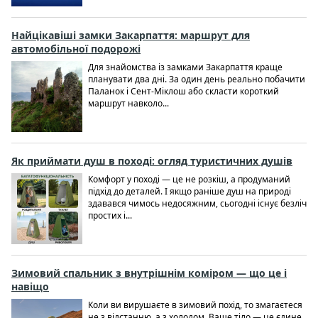
Найцікавіші замки Закарпаття: маршрут для
автомобільної подорожі
Для знайомства із замками Закарпаття краще
планувати два дні. За один день реально побачити
Паланок і Сент-Міклош або скласти короткий
маршрут навколо...
Як приймати душ в поході: огляд туристичних душів
Комфорт у поході — це не розкіш, а продуманий
підхід до деталей. І якщо раніше душ на природі
здавався чимось недосяжним, сьогодні існує безліч
простих і...
Зимовий спальник з внутрішнім коміром — що це і
навіщо
Коли ви вирушаєте в зимовий похід, то змагаєтеся
не з відстанню, а з холодом. Ваше тіло — це єдине