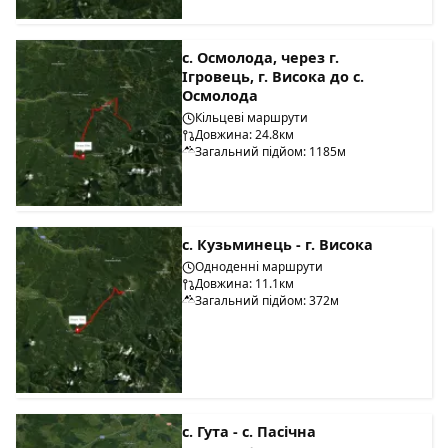
с. Осмолода, через г.
Ігровець, г. Висока до с.
Осмолода
Кільцеві маршрути
Довжина: 24.8км
Загальний підйом: 1185м
с. Кузьминець - г. Висока
Одноденні маршрути
Довжина: 11.1км
Загальний підйом: 372м
с. Гута - с. Пасічна