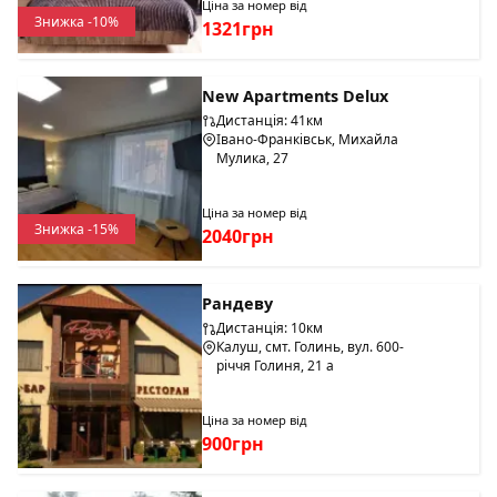
Ціна за номер від
Знижка -10%
1321грн
New Apartments Delux
Дистанція: 41км
Івано-Франківськ, Михайла
Мулика, 27
Ціна за номер від
Знижка -15%
2040грн
Рандеву
Дистанція: 10км
Калуш, смт. Голинь, вул. 600-
річчя Голиня, 21 а
Ціна за номер від
900грн