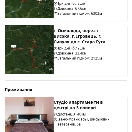
Три дні і більше
Довжина: 67.6км
Загальний підйом: 6302м
г. Осмолода, через г.
Висока, г. Ігровець, г.
Сивуля до с. Стара Гута
Три дні і більше
Довжина: 33.4км
Загальний підйом: 2125м
Проживання
Студіо апартаменти в
центрі на 5 поверсі
Дистанція: 40км
Івано-Франківськ, Військових
ветеранів, 6а