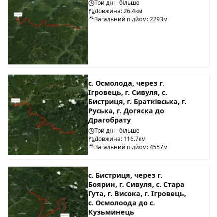
Три дні і більше
Довжина: 26.4км
Загальний підйом: 2293м
с. Осмолода, через г.
Ігровець, г. Сивуля, с.
Бистриця, г. Братківська, г.
Руська, г. Догяска до
Драгобрату
Три дні і більше
Довжина: 116.7км
Загальний підйом: 4557м
с. Бистриця, через г.
Боярин, г. Сивуля, с. Стара
Гута, г. Висока, г. Ігровець,
с. Осмолоода до с.
Кузьминець