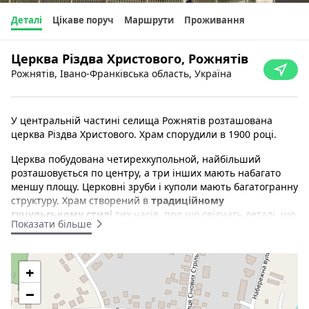
Деталі
Цікаве поруч
Маршрути
Проживання
Церква Різдва Христового, Рожнятів
Рожнятів, Івано-Франківська область, Україна
У центральній частині селища Рожнятів розташована
церква Різдва Христового. Храм спорудили в 1900 році.
Церква побудована четирехкупольной, найбільший
розташовується по центру, а три інших мають набагато
меншу площу. Церковні зруби і куполи мають багатогранну
структуру. Храм створений в
традиційному
гуцульському стилі
тих часів,
про що свідчать деталі, що
Показати більше
створюють неповторний архітектурний ансамбль.
Центральний вхід до церкви виходить прямо на проїжджу
частину дороги. При зведенні входу був використаний
+
білий цегла, який гармонує із загальною колірною гамою
−
храму. Територію церкви убезпечує невеликий металевий
паркан.