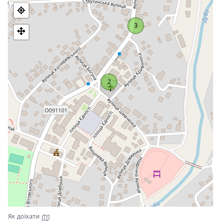
На даний момент із зовнішньої частини церква покриває
3
шар пластикової вагонки. Таке покриття більш надійне,
але, на жаль,
храм втратив автентичний вигляд.
Церква
ставиться до пам`ятників архітектури місцевого значення.
2
Як доїхати