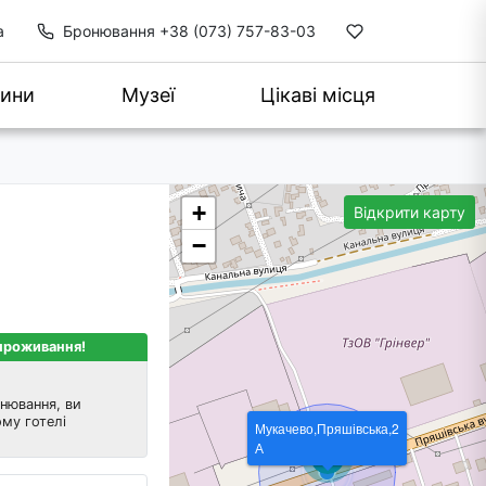
а
Бронювання
+38 (073) 757-83-03
ини
Музеї
Цікаві місця
+
Відкрити карту
−
 проживання!
нювання, ви
му готелі
Мукачево,Пряшівська,2
А