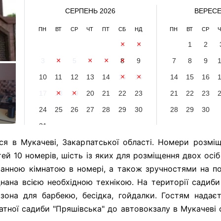
СЕРПЕНЬ 2026
ВЕРЕСЕ
ПН
ВТ
СР
ЧТ
ПТ
СБ
НД
ПН
ВТ
СР
Ч
1
2
1
2
3
4
5
6
7
8
9
7
8
9
10
11
12
13
14
15
16
14
15
16
17
18
19
20
21
22
23
21
22
23
24
25
26
27
28
29
30
28
29
30
31
ся в Мукачеві, Закарпатської області. Номери розмі
тей 10 номерів, шість із яких для розміщення двох осі
анною кімнатою в номері, а також зручностями на по
аднана всією необхідною технікою. На території садиб
зона для барбекю, бесідка, гойдалки. Гостям надає
ватної садиби "Пряшівська" до автовокзалу в Мукачеві 