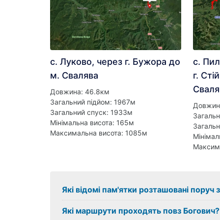
с. Луково, через г. Бужора до
с. Пил
м. Свалява
г. Сті
Сваля
Довжина: 46.8км
Загальний підйом: 1967м
Довжин
Загальний спуск: 1933м
Загальн
Мінімальна висота: 165м
Загальн
Максимальна висота: 1085м
Мінімал
Максим
Які відомі пам'ятки розташовані поруч 
Які маршрути проходять повз Богович?