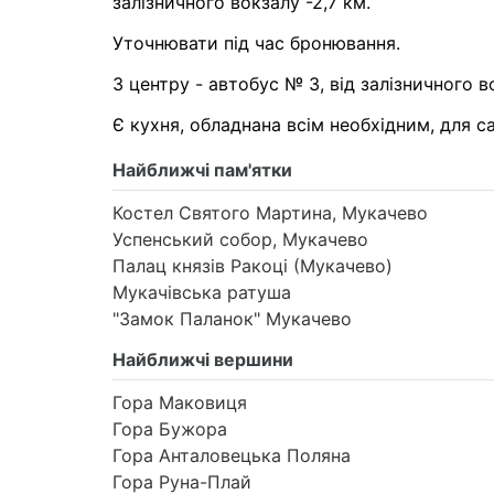
залізничного вокзалу -2,7 км.
Уточнювати під час бронювання.
З центру - автобус № 3, від залізничного в
Є кухня, обладнана всім необхідним, для са
Найближчі пам'ятки
Костел Святого Мартина, Мукачево
Успенський собор, Мукачево
Палац князів Ракоці (Мукачево)
Мукачівська ратуша
"Замок Паланок" Мукачево
Найближчі вершини
Гора Маковиця
Гора Бужора
Гора Анталовецька Поляна
Гора Руна-Плай