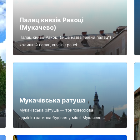
Палац князів Ракоці
(Мукачево)
Палац князів Ракоці (інша назва "Білий палац") -
колишній палац князів трансі...
Мукачівська ратуша
Мука́чівська ра́туша — триповерхова
адміністративна будівля у місті Мукачево ...