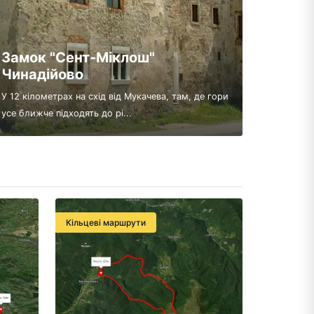
Замок "Сент-Міклош"
Чинадійово
У 12 кілометрах на схід від Мукачева, там, де гори
усе ближче підходять до рі...
Кільцеві маршрути