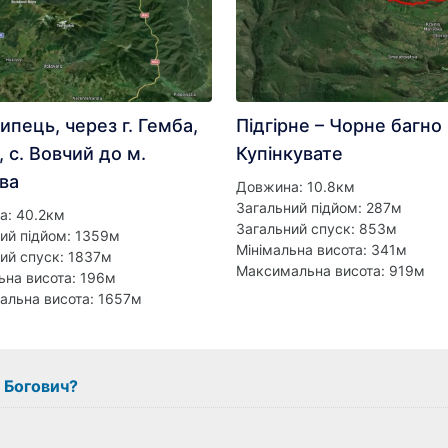
ипець, через г. Гемба,
Підгірне – Чорне багно 
й, с. Вовчий до м.
Купінкувате
ва
Довжина: 10.8км
Загальний підйом: 287м
а: 40.2км
Загальний спуск: 853м
ий підйом: 1359м
Мінімальна висота: 341м
ий спуск: 1837м
Максимальна висота: 919м
ьна висота: 196м
альна висота: 1657м
з Богович?