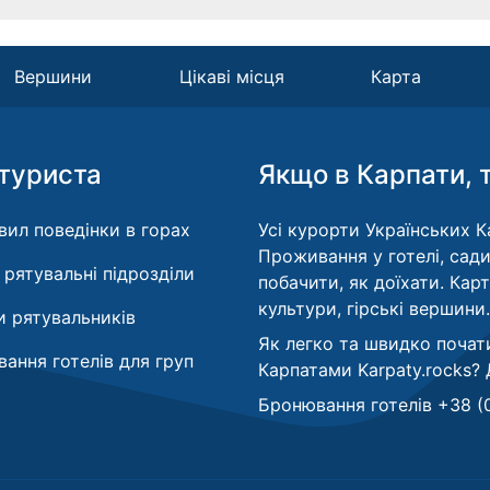
Вершини
Цікаві місця
Карта
туриста
Якщо в Карпати, 
вил поведінки в горах
Усі курорти Українських Ка
Проживання у готелі, сади
і рятувальні підрозділи
побачити, як доїхати. Кар
культури, гірські вершини.
 рятувальників
Як легко та швидко почат
ання готелів для груп
Карпатами Karpaty.rocks?
Бронювання готелів +38 (