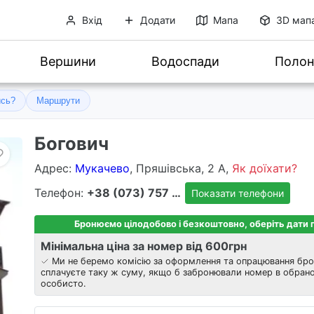
Вхід
Додати
Мапа
3D мап
Вершини
Водоспади
Полон
ись?
Маршрути
Богович
Адрес
:
Мукачево
, Пряшівська, 2 А,
Як доїхати?
Телефон:
+38 (073) 757 8303
Показати телефони
Бронюємо цілодобово і безкоштовно, оберіть дати
Мінімальна ціна за номер від 600
грн
Ми не беремо комісію за оформлення та опрацювання бро
сплачуєте таку ж суму, якщо б забронювали номер в обрано
особисто.