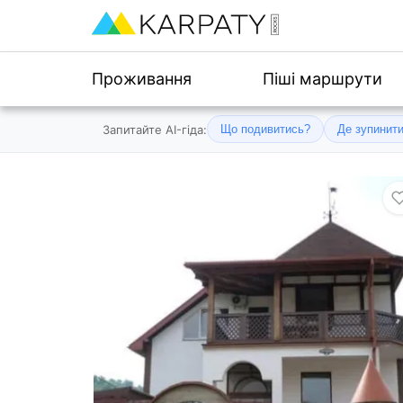
Проживання
Піші маршрути
Запитайте AI-гіда:
Що подивитись?
Де зупинит