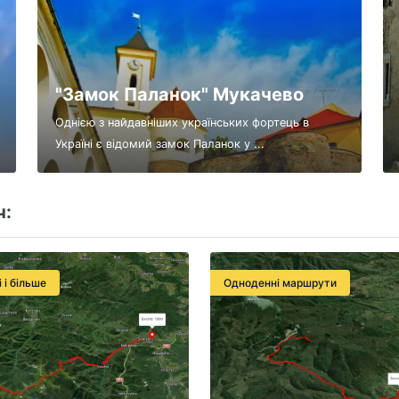
"Замок Паланок" Мукачево
Однією з найдавніших українських фортець в
Україні є відомий замок Паланок у ...
ч:
і і більше
Одноденні маршрути