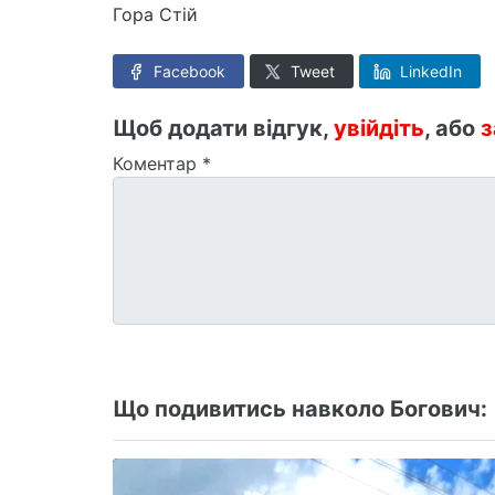
Гора Стій
Facebook
Tweet
LinkedIn
Щоб додати відгук,
увійдіть
, або
з
Коментар
*
Що подивитись навколо Богович: