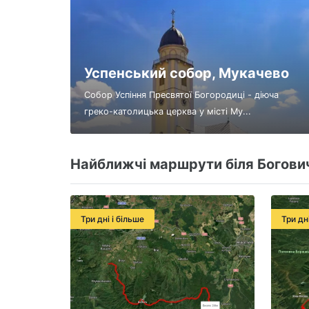
Успенський собор, Мукачево
Собор Успіння Пресвятої Богородиці - діюча
греко-католицька церква у місті Му...
Найближчі маршрути біля Богови
Три дні і більше
Три дн