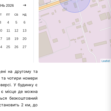
НЬ 2026
Т
ПТ
СБ
НД
3
4
5
6
10
11
12
13
17
18
19
20
24
25
26
27
Leaflet
щені на другому та
б та чотири номери
версі. У будинку є
и є місце де можна
ться безкоштовний
становить 2 км, до