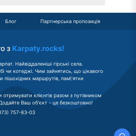
Блог
Партнерська пропозиція
то з
Karpaty.rocks!
рпат. Найвіддаленіші гірські села.
бі чи котеджі. Чим зайнятись, що цікавого
ти пішохідних маршрутів, пам\'ятки
и отримувати клієнтів разом з путівником
Додайте Ваш об'єкт - це безкоштовно
!
073) 757-83-03