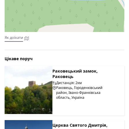
Туристичний комплекс "Білий Бізон" має в своєму
розпорядженні загальну кухню, де можливо самостійно
готувати. На території працює їдальня.
Як доїхати
Цікаве поруч
Раковецький замок,
Раковець
Дистанція: 2км
Раковець, Городенківський
район, Івано-Франківська
область, Україна
Церква Святого Дмитрія,