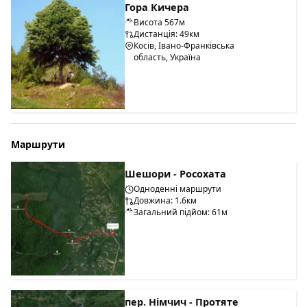
Гора Кичера
Висота 567м
Дистанція: 49км
Косів, Івано-Франківська
область, Україна
Маршрути
Шешори - Росохата
Одноденні маршрути
Довжина: 1.6км
Загальний підйом: 61м
пер. Німчич - Протяте