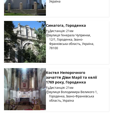
Україна
Синагога, Городенка
Дистанція: 21км
вулиця Генерала Чупринки,
12/1, Городенка, Івано-
Франківська область, Україна,
78100
Костел Непорочного
зачаття Діви Марії та келії
1769 року, Городенка
Дистанція: 21км
вулиця Володимира Великого 1,
Городенка, Івано-Франківська
область, Україна