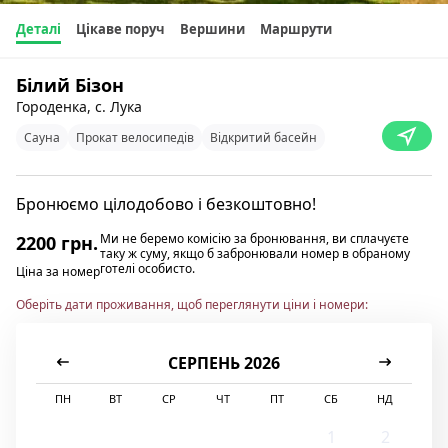
Деталі
Цікаве поруч
Вершини
Маршрути
Білий Бізон
Городенка, с. Лука
Сауна
Прокат велосипедів
Відкритий басейн
Бронюємо цілодобово і безкоштовно!
Ми не беремо комісію за бронювання, ви сплачуєте
2200 грн.
таку ж суму, якщо б забронювали номер в обраному
готелі особисто.
Ціна за номер
Оберіть дати проживання, щоб переглянути ціни і номери:
СЕРПЕНЬ 2026
ПН
ВТ
СР
ЧТ
ПТ
СБ
НД
1
2