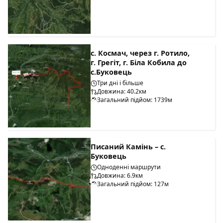
с. Космач, через г. Ротило,
г. Грегіт, г. Біла Кобила до
с.Буковець
Три дні і більше
Довжина: 40.2км
Загальний підйом: 1739м
Писаний Камінь – с.
Буковець
Одноденні маршрути
Довжина: 6.9км
Загальний підйом: 127м