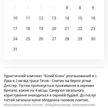
3
4
5
6
7
8
9
10
11
12
13
14
15
16
17
18
19
20
21
22
23
24
25
26
27
28
29
30
31
Туристичний комплекс "Білий Бізон" розташований в с.
Лука в 2 км від траси Тячів - Снятин на березі річки
Дністер. Гостям пропонується проживання в окремих
бунгало, кожне на 4 місць. Санвузол загального
користування знаходиться в окремій будівлі. До послуг
гостей загальна кухня обладнана газовою плитою,
мікрохвильовою піччю, холодильником, електричним