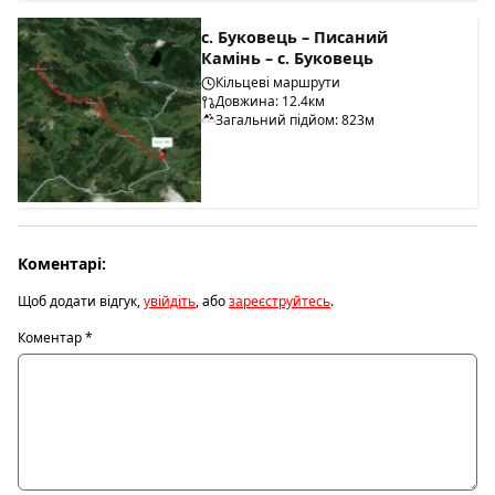
с. Буковець – Писаний
Камінь – с. Буковець
Кільцеві маршрути
Довжина: 12.4км
Загальний підйом: 823м
Коментарі:
Щоб додати відгук,
увійдіть
, або
зареєструйтесь
.
Коментар
*