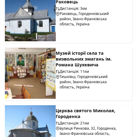
Раковець
Дистанція: 3км
Раковець, Городенківський
район, Івано-Франківська
область, Україна
Музей історії села та
визвольних змагань ім.
Романа Шухевича
Дистанція: 11км
Тишківці, Городенківський
район, Івано-Франківська
область, Україна
Церква святого Миколая,
Городенка
Дистанція: 21км
вулиця Ринкова, 32, Городенка,
Івано-Франківська область,