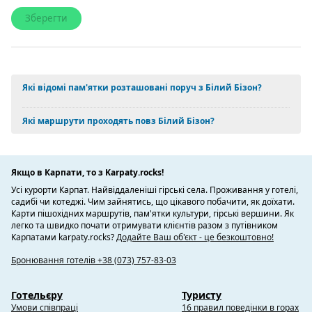
Які відомі пам'ятки розташовані поруч з Білий Бізон?
Які маршрути проходять повз Білий Бізон?
Якщо в Карпати, то з Karpaty.rocks!
Усі курорти Карпат. Найвіддаленіші гірські села. Проживання у готелі,
садибі чи котеджі. Чим зайнятись, що цікавого побачити, як доїхати.
Карти пішохідних маршрутів, пам'ятки культури, гірські вершини. Як
легко та швидко почати отримувати клієнтів разом з путівником
Карпатами karpaty.rocks?
Додайте Ваш об'єкт - це безкоштовно!
Бронювання готелів +38 (073) 757-83-03
Готельєру
Туристу
Умови співпраці
16 правил поведінки в горах