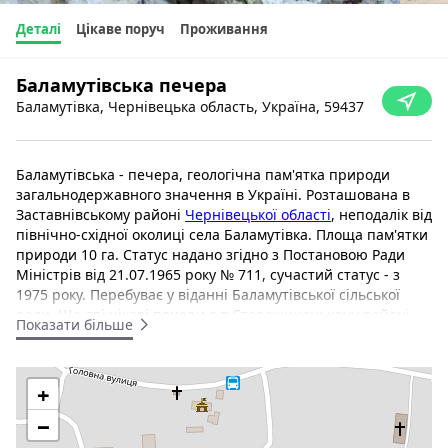
Деталі
Цікаве поруч
Проживання
Баламутівська печера
Баламутівка, Чернівецька область, Україна, 59437
Баламутівська - печера, геологічна пам'ятка природи
загальнодержавного значення в Україні. Розташована в
Заставнівському районі
Чернівецької області
, неподалік від
північно-східної околиці села Баламутівка. Площа пам'ятки
природи 10 га. Статус надано згідно з Постановою Ради
Міністрів від 21.07.1965 року № 711, сучастий статус - з
1975 року. Перебуває у віданні Баламутівської сільської
ради. Ще дві цікаві печери є в
Сторожинецькому районі
-
Показати більше
Буковинка
і
Попелюшка
.
Загальна довжина порожнини складає 263 метри, площа -
+
457 м кв, об’єм -1272 м куб. Довжина печери понад 200 м.
Вхід розташований у верхній частині правого скелястого
−
схилу долини Дністра, і являє собою просторий грот