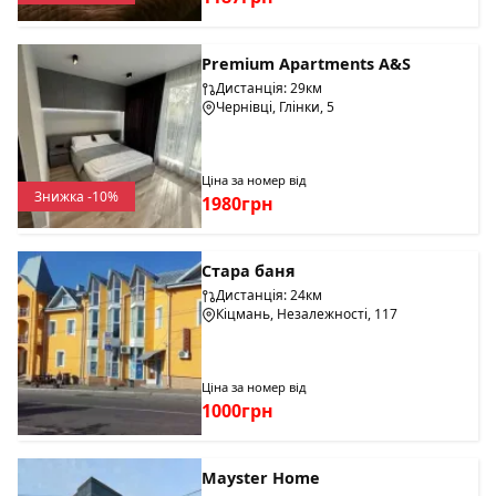
Premium Apartments A&S
Дистанція: 29км
Чернівці, Глінки, 5
Ціна за номер від
Знижка -10%
1980грн
Стара баня
Дистанція: 24км
Кіцмань, Незалежності, 117
Ціна за номер від
1000грн
Mayster Home