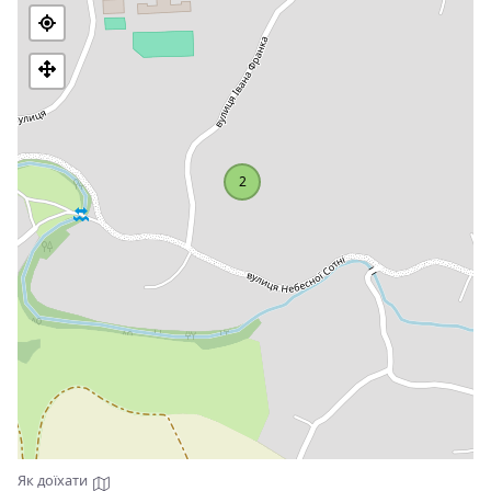
завширшки 20 м, завдовжки бл. 15 м, заввишки до 10 м.
Дно грота завалене гіпсовими брилами. Сама печера
низька і порівняно вузька. Висота галереї бл. 1-1,5 м,
ширина 1-2 м. В ній протікає струмок.
Під час археологічних досліджень у гроті були виявлені
настінні малюнки періоду мезоліту (12-10 тис. років до н.
е.), які мають велику археологічну та історичну цінність.
2
Охороняється печера з настінними антропо й
зооморфними рисунками первісних людей епохи мезоліту.
Має велику археологічну цінність. Печера належить до
каналізаційного типу, тобто розпочинається водозбірною
лійкою у балці високої 5-ї тераси Дністра й завершується
гротом у мисоподібному скелястому виступі каньйону.
Найбільший грот має шир. 16 м, довж. 18 м, вис. 6–8 м. Від
гроту проходить напівзатоплена галерея, розвідана на
відстані 240 м.
Пам'ятка про Буковинські печери
Українські землі мають багато таємничого й
незвіданого, але під землею таємниць значно більше. Є
Як доїхати
загадкові печери, які в історії відігравали важливу роль