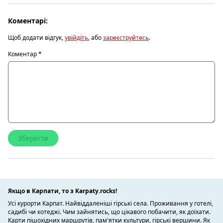
Коментарі:
Щоб додати відгук,
увійдіть
, або
зареєструйтесь
.
Коментар
*
Якщо в Карпати, то з Karpaty.rocks!
Усі курорти Карпат. Найвіддаленіші гірські села. Проживання у готелі,
садибі чи котеджі. Чим зайнятись, що цікавого побачити, як доїхати.
Карти пішохідних маршрутів, пам'ятки культури, гірські вершини. Як