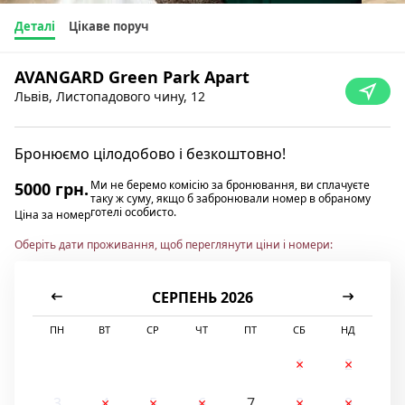
Деталі
Цікаве поруч
AVANGARD Green Park Apart
Львів, Листопадового чину, 12
Бронюємо цілодобово і безкоштовно!
Ми не беремо комісію за бронювання, ви сплачуєте
5000 грн.
таку ж суму, якщо б забронювали номер в обраному
готелі особисто.
Ціна за номер
Оберіть дати проживання, щоб переглянути ціни і номери:
СЕРПЕНЬ 2026
ПН
ВТ
СР
ЧТ
ПТ
СБ
НД
1
2
3
4
5
6
7
8
9