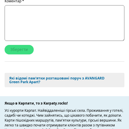
Коментар
*
Які відомі пам'ятки розташовані поруч з AVANGARD
Green Park Apart?
Якщо в Карпати, то з Karpaty.rocks!
Усі курорти Карпат. Найвіддаленіші гірські села. Проживання у готелі,
садибі чи котеджі. Чим зайнятись, що цікавого побачити, як доїхати.
Карти пішохідних маршрутів, пам'ятки культури, гірські вершини. Як
легко та швидко почати отримувати клієнтів разом з путівником