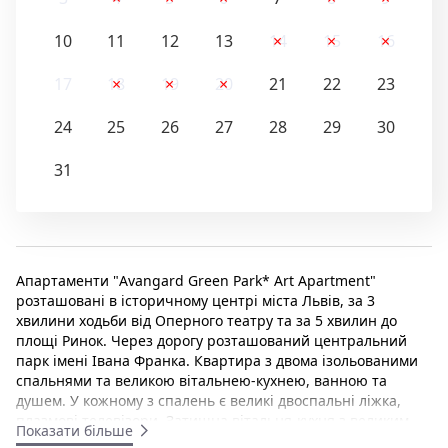
10
11
12
13
14
15
16
17
18
19
20
21
22
23
24
25
26
27
28
29
30
31
Апартаменти "Avangard Green Park* Art Apartment"
розташовані в історичному центрі міста Львів, за 3
хвилини ходьби від Оперного театру та за 5 хвилин до
площі Ринок. Через дорогу розташований центральний
парк імені Івана Франка. Квартира з двома ізольованими
спальнями та великою вітальнею-кухнею, ванною та
душем. У кожному з спалень є великі двоспальні ліжка,
плазмові телевізори. Затишна вітальня-кухня з великим
Показати більше
обіднім столом та каміном. Кухня обладнана всією