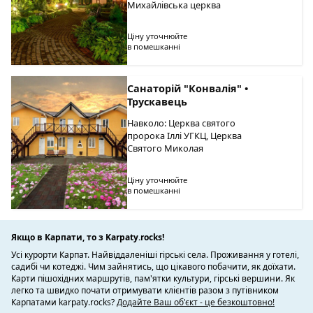
Михайлівська церква
Ціну уточнюйте
в помешканні
Санаторій "Конвалія" •
Трускавець
Навколо: Церква святого
пророка Іллі УГКЦ, Церква
Святого Миколая
Ціну уточнюйте
в помешканні
Якщо в Карпати, то з Karpaty.rocks!
Усі курорти Карпат. Найвіддаленіші гірські села. Проживання у готелі,
садибі чи котеджі. Чим зайнятись, що цікавого побачити, як доїхати.
Карти пішохідних маршрутів, пам'ятки культури, гірські вершини. Як
легко та швидко почати отримувати клієнтів разом з путівником
Карпатами karpaty.rocks?
Додайте Ваш об'єкт - це безкоштовно!