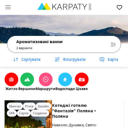
Ароматизовані ванни
2 варіанти
Сортувати
Фільтрувати
Карта
Житло
Вершини
Маршрути
Водоспади
Цікаве
Котеджі готелю
Мангал
Річка
Басейн
"Фантазія" Поляна •
SPA
Сауна
Сніданок
Поляна
Навколо: Дунавка, Свято-