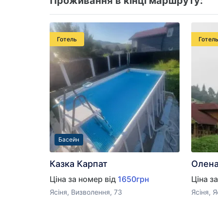
Проживання в кінці маршруту:
Готель
Готел
Басейн
Казка Карпат
Олен
Ціна за номер від
1650грн
Ціна з
Ясіня, Визволення, 73
Ясіня, Я