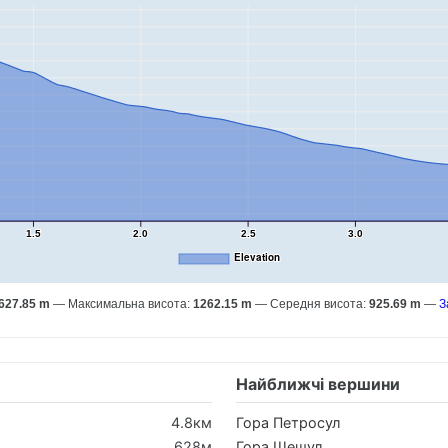
1.5
2.0
2.5
3.0
Elevation
627.85 m
Максимальна висота:
1262.15 m
Середня висота:
925.69 m
З
Найближчі вершини
4.8км
Гора Петросул
628м
Гора Шешул