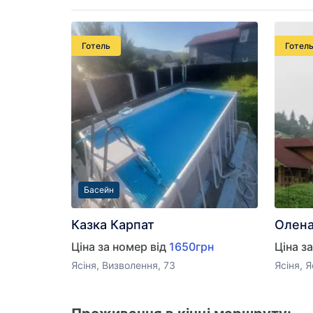
Готель
Готел
Басейн
Казка Карпат
Олен
Ціна за номер від
1650грн
Ціна з
Ясіня, Визволення, 73
Ясіня, Я