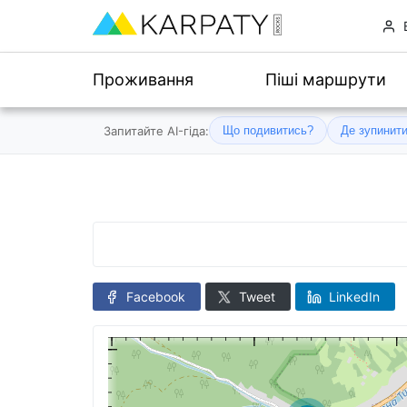
Проживання
Піші маршрути
Запитайте AI-гіда:
Що подивитись?
Де зупинит
Facebook
Tweet
LinkedIn