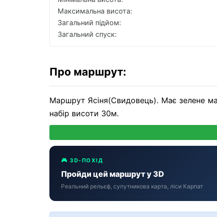
Максимальна висота:
Загальний підйом:
Загальний спуск:
Про маршрут:
Маршрут Ясіня(Свидовець). Має зелене ма
набір висоти 30м.
🎮 3D-ПОХІД
Пройди цей маршрут у 3D
Реальний рельєф, супутникова карта, ліси Карпат