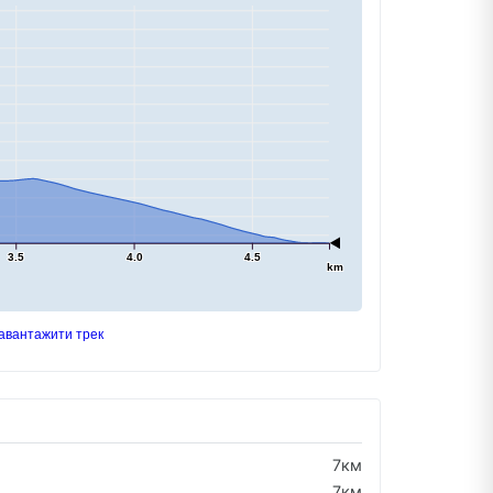
3.5
4.0
4.5
km
авантажити трек
7км
7км