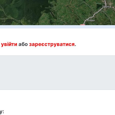
:
увійти
або
зареєструватися
.
у: