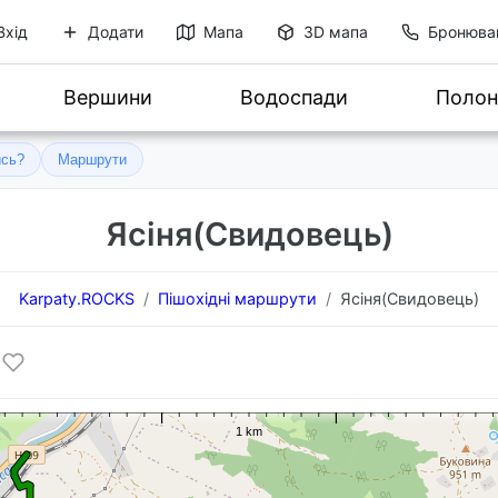
Вхід
Додати
Мапа
3D мапа
Бронюва
Вершини
Водоспади
Полон
ись?
Маршрути
Ясіня(Свидовець)
Karpaty.ROCKS
Пішохідні маршрути
Ясіня(Свидовець)