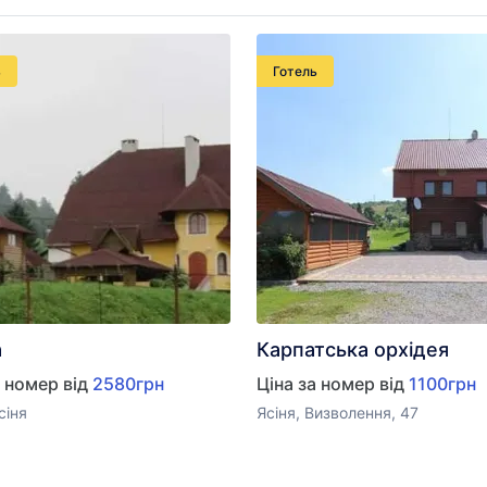
ь
Готель
а
Карпатська орхідея
а номер від
2580грн
Ціна за номер від
1100грн
сіня
Ясіня, Визволення, 47