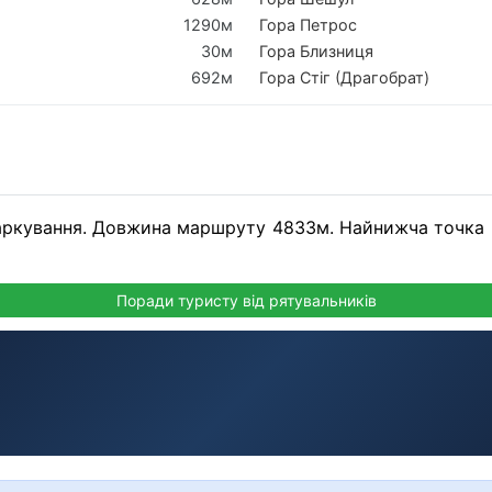
1290м
Гора Петрос
30м
Гора Близниця
692м
Гора Стіг (Драгобрат)
ркування. Довжина маршруту 4833м. Найнижча точка -
Поради туристу від рятувальників