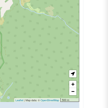
+
−
500 m
Leaflet
| Map data: ©
OpenStreetMap