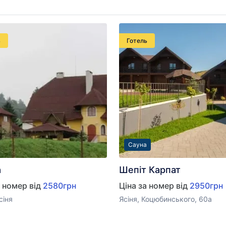
ь
Готель
Сауна
а
Шепіт Карпат
а номер від
2580грн
Ціна за номер від
2950грн
сіня
Ясіня, Коцюбинського, 60а