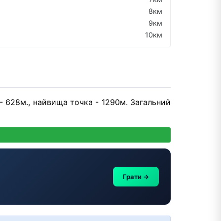
8км
9км
10км
 628м., найвища точка - 1290м. Загальний
Грати →