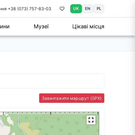
ння
+38 (073) 757-83-03
UK
EN
PL
ини
Музеї
Цікаві місця
Завантажити маршрут (GPX)