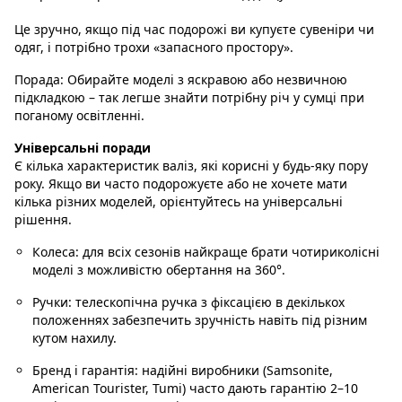
Це зручно, якщо під час подорожі ви купуєте сувеніри чи
одяг, і потрібно трохи «запасного простору».
Порада:
Обирайте моделі з яскравою або незвичною
підкладкою – так легше знайти потрібну річ у сумці при
поганому освітленні.
Універсальні поради
Є кілька характеристик валіз, які корисні у будь-яку пору
року. Якщо ви часто подорожуєте або не хочете мати
кілька різних моделей, орієнтуйтесь на універсальні
рішення.
Колеса
: для всіх сезонів найкраще брати чотириколісні
моделі з можливістю обертання на 360°.
Ручки
: телескопічна ручка з фіксацією в декількох
положеннях забезпечить зручність навіть під різним
кутом нахилу.
Бренд і гарантія
: надійні виробники (Samsonite,
American Tourister, Tumi) часто дають гарантію 2–10