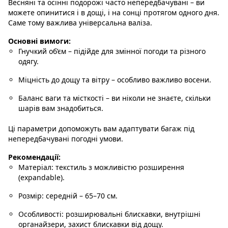
Весняні та осінні подорожі часто непередбачувані – ви
можете опинитися і в дощі, і на сонці протягом одного дня.
Саме тому важлива універсальна валіза.
Основні вимоги:
Гнучкий об’єм
– підійде для змінної погоди та різного
одягу.
Міцність до дощу та вітру
– особливо важливо восени.
Баланс ваги та місткості
– ви ніколи не знаєте, скільки
шарів вам знадобиться.
Ці параметри допоможуть вам адаптувати багаж під
непередбачувані погодні умови.
Рекомендації:
Матеріал
: текстиль з можливістю розширення
(expandable).
Розмір
: середній – 65–70 см.
Особливості
: розширювальні блискавки, внутрішні
органайзери, захист блискавки від дощу.