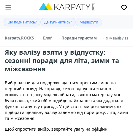
Що подивитись?
Де зупинитись?
Маршрути
Karpaty.ROCKS
Блоґ
Поради туристам
Яку валізу взят
Яку валізу взяти у відпустку:
сезонні поради для літа, зими та
міжсезоння
Вибір валізи для подорожі здається простим лише на
перший погляд. Насправді, сезон відпустки значно
впливає на те, яку модель обрати, з якого матеріалу має
бути валіза, який об’єм підійде найкраще та які додаткові
функції стануть у пригоді. У цій статті ми розглянемо, як
підібрати ідеальну валізу залежно від пори року: літа, зими
та міжсезоння.
Щоб спростити вибір, звертайте увагу на офіційні