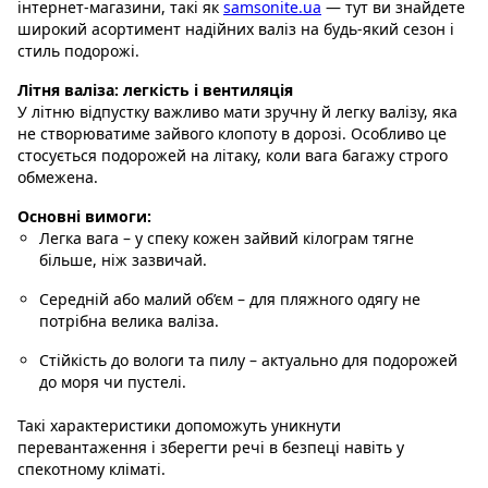
інтернет-магазини, такі як
samsonite.ua
— тут ви знайдете
широкий асортимент надійних валіз на будь-який сезон і
стиль подорожі.
Літня валіза: легкість і вентиляція
У літню відпустку важливо мати зручну й легку валізу, яка
не створюватиме зайвого клопоту в дорозі. Особливо це
стосується подорожей на літаку, коли вага багажу строго
обмежена.
Основні вимоги:
Легка вага
– у спеку кожен зайвий кілограм тягне
більше, ніж зазвичай.
Середній або малий об’єм
– для пляжного одягу не
потрібна велика валіза.
Стійкість до вологи та пилу
– актуально для подорожей
до моря чи пустелі.
Такі характеристики допоможуть уникнути
перевантаження і зберегти речі в безпеці навіть у
спекотному кліматі.