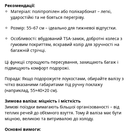
Рекомендації:
Матеріал
: поліпропілен або полікарбонат – легкі,
ударостійкі та не бояться перегріву.
Розмір
: 55–67 см – ідеально для тижневої відпустки.
Особливості
: вбудований TSA-замок, добротні колеса з
гумовим покриттям, яскравий колір для зручності на
багажній стрічці.
Ці функції спрощують пересування, захищають багаж і
підвищують комфорт подорожі.
Порада:
Якщо подорожуєте лоукостами, обирайте валізу з
чітко вказаними габаритами під ручну поклажу
(наприклад, 55×40×20 см).
Зимова валіза: міцність і місткість
Зимові поїздки вимагають більшої організованості – від
теплих речей до об’ємного взуття. Тому й валіза має бути
міцною, великою та витривалою до холоду.
Основні вимоги: