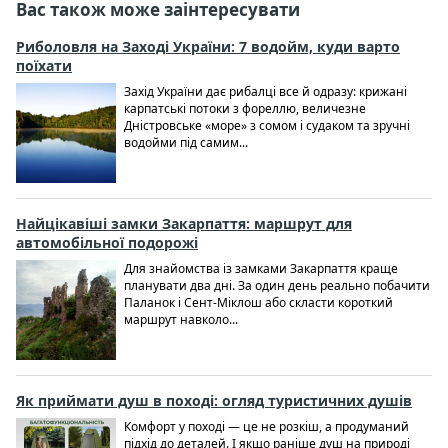
Вас також може заінтересувати
Риболовля на Заході України: 7 водойм, куди варто
поїхати
Захід України дає рибалці все й одразу: крижані
карпатські потоки з фореллю, величезне
Дністровське «море» з сомом і судаком та зручні
водойми під самим...
Найцікавіші замки Закарпаття: маршрут для
автомобільної подорожі
Для знайомства із замками Закарпаття краще
планувати два дні. За один день реально побачити
Паланок і Сент-Міклош або скласти короткий
маршрут навколо...
Як приймати душ в поході: огляд туристичних душів
Комфорт у поході — це не розкіш, а продуманий
підхід до деталей. І якщо раніше душ на природі