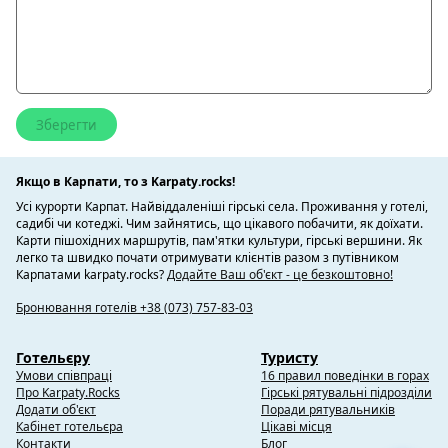
Якщо в Карпати, то з Karpaty.rocks!
Усі курорти Карпат. Найвіддаленіші гірські села. Проживання у готелі,
садибі чи котеджі. Чим зайнятись, що цікавого побачити, як доїхати.
Карти пішохідних маршрутів, пам'ятки культури, гірські вершини. Як
легко та швидко почати отримувати клієнтів разом з путівником
Карпатами karpaty.rocks?
Додайте Ваш об'єкт - це безкоштовно!
Бронювання готелів +38 (073) 757-83-03
Готельєру
Туристу
Умови співпраці
16 правил поведінки в горах
Про Karpaty.Rocks
Гірські рятувальні підрозділи
Додати об'єкт
Поради рятувальників
Кабінет готельєра
Цікаві місця
Контакти
Блог