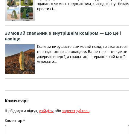
здавався чимось недосяжним, сьогодні існує безліч
простих і...
Зимовий спальник з внутрішнім коміром — що це і
навіщо
Коли ви вирушаєте в зимовий похід, то змагаєтеся
не з відстанню, а з холодом. Ваше тіло — це єдине
джерело енергії, а спальник — термос, який має її
утримати...
Коментарі:
Щоб додати відгук,
увійдіть
, або
зареєструйтесь
.
Коментар
*