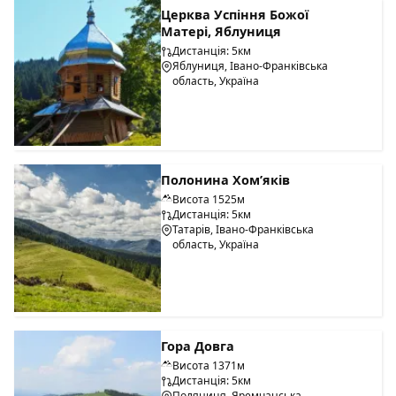
Церква Успіння Божої
Матері, Яблуниця
Дистанція: 5км
Яблуниця, Івано-Франківська
область, Україна
Полонина Хом’яків
Висота 1525м
Дистанція: 5км
Татарів, Івано-Франківська
область, Україна
Гора Довга
Висота 1371м
Дистанція: 5км
Поляниця, Яремчанська