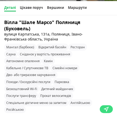
Деталі
Цікаве поруч
Вершини
Маршрути
Вілла "Шале Марсо" Поляниця
(Буковель)
вулиця Карпатська, 131а, Поляниця, Івано-
Франківська область, Україна
Мангал (барбекю)
Відкритий басейн
Ресторан
Сауна
Сніданок у вартість проживання
Автономне опалення
Камін
Кабельне / Супутникове ТВ
Сімейні номери
Дво- або триразове харчування
Походи / Екскурсійні послуги
Парковка
Безкоштовний Wi-Fi
Дитячий майданчик
Послуги трансферу
Прокат велосипедів
Спеціальне дієтичне меню за запитом
Англійською
Російською