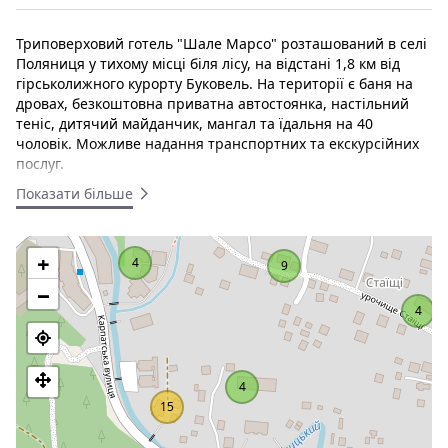
Триповерховий готель "Шале Марсо" розташований в селі
Поляниця у тихому місці біля лісу, на відстані 1,8 км від
гірськолижного курорту Буковель. На території є баня на
дровах, безкоштовна приватна автостоянка, настільний
теніс, дитячий майданчик, мангал та їдальня на 40
чоловік. Можливе надання транспортних та екскурсійних
послуг.
Показати більше
Номери категорії Напівлюкс оформлені в стилі кантрі,
номери Villa Shale Marso мають дерев'яну підлогу й
телевізор із супутниковим телебаченням. У
+
розпорядженні гостей окрема ванна кімната з туалетно-
4
9
косметичними засобами й феном. Номери мають одну
−
кімнату та можуть розмістити від 2 до 4 гостей. В самому
4
номері є двоспальне або два односпальні ліжка,
можливе двоповерхове ліжко, шафа, тумби, телевізор та
санвузол (душ, туалет, умивальник). До послуг всіх
постояльців безкоштовна автостоянка, тенісний корт,
4
зона для барбекю, справжня лазня на дровах, також
15
вони можуть замовити прокат лижного спорядження та
послуги інструктора. Продуктовий магазин знаходиться