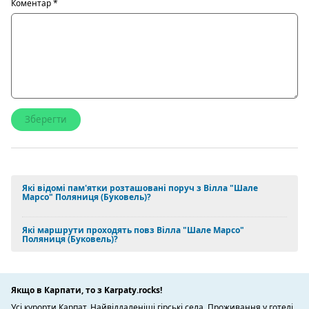
Коментар
*
Які відомі пам'ятки розташовані поруч з Вілла "Шале
Марсо" Поляниця (Буковель)?
Які маршрути проходять повз Вілла "Шале Марсо"
Поляниця (Буковель)?
Якщо в Карпати, то з Karpaty.rocks!
Усі курорти Карпат. Найвіддаленіші гірські села. Проживання у готелі,