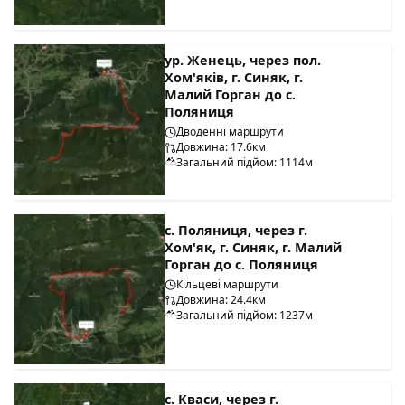
ур. Женець, через пол.
Хом'яків, г. Синяк, г.
Малий Горган до с.
Поляниця
Дводенні маршрути
Довжина: 17.6км
Загальний підйом: 1114м
с. Поляниця, через г.
Хом'як, г. Синяк, г. Малий
Горган до с. Поляниця
Кільцеві маршрути
Довжина: 24.4км
Загальний підйом: 1237м
с. Кваси, через г.