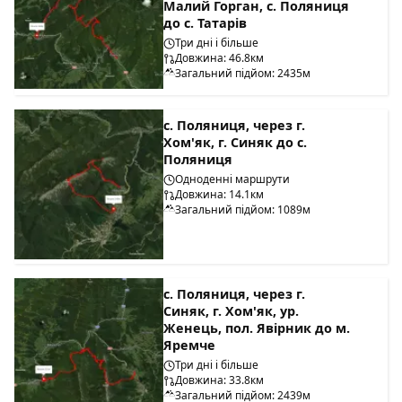
Малий Горган, с. Поляниця
до с. Татарів
Три дні і більше
Довжина: 46.8км
Загальний підйом: 2435м
с. Поляниця, через г.
Хом'як, г. Синяк до с.
Поляниця
Одноденні маршрути
Довжина: 14.1км
Загальний підйом: 1089м
с. Поляниця, через г.
Синяк, г. Хом'як, ур.
Женець, пол. Явірник до м.
Яремче
Три дні і більше
Довжина: 33.8км
Загальний підйом: 2439м