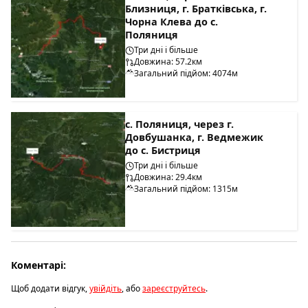
Близниця, г. Братківська, г.
Чорна Клева до с.
Поляниця
Три дні і більше
Довжина: 57.2км
Загальний підйом: 4074м
с. Поляниця, через г.
Довбушанка, г. Ведмежик
до с. Бистриця
Три дні і більше
Довжина: 29.4км
Загальний підйом: 1315м
Коментарі:
Щоб додати відгук,
увійдіть
, або
зареєструйтесь
.