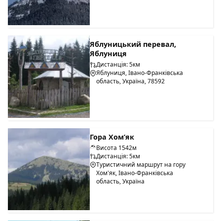
будь-якого авто, з центральної дороги у двір, без підйомів
вгору.
Як добратися: Власним транспортом - до Івано-
Франківська. З Івано-Франківська до с.Поляниця (110 км)
Яблуницький перевал,
через Надвірну, Яремче, села Микуличин і Татарів.
Яблуниця
Дистанція: 5км
Поїздом до Івано-Франківська, Тернополя, Чернівців або
Яблуниця, Івано-Франківська
Львова, потім пересадка на маршрутний транспорт в
область, Україна, 78592
напрямку Буковеля. Можливий платний трансфер при
попередньому замовленні.
Гора Хом’як
Висота 1542м
Дистанція: 5км
Туристичний маршрут на гору
Хом'як, Івано-Франківська
область, Україна