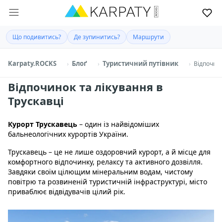
Що подивитись?
Де зупинитись?
Маршрути
Karpaty.ROCKS
Блоґ
Туристичний путівник
Відпочино
Відпочинок та лікування в
Трускавці
Курорт
Трускавець
– один із найвідоміших
бальнеологічних курортів України.
Трускавець – це не лише оздоровчий курорт, а й місце для
комфортного відпочинку, релаксу та активного дозвілля.
Завдяки своїм цілющим мінеральним водам, чистому
повітрю та розвиненій туристичній інфраструктурі, місто
приваблює відвідувачів цілий рік.