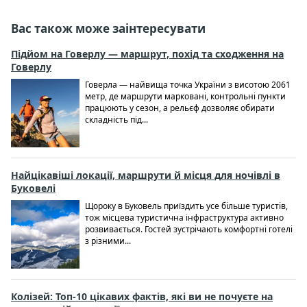
Вас також може заінтересувати
Підйом на Говерлу — маршрут, похід та сходження на
Говерлу
Говерла — найвища точка України з висотою 2061
метр, де маршрути марковані, контрольні пункти
працюють у сезон, а рельєф дозволяє обирати
складність під...
Найцікавіші локації, маршрути й місця для ночівлі в
Буковелі
Щороку в Буковель приїздить усе більше туристів,
тож місцева туристична інфраструктура активно
розвивається. Гостей зустрічають комфортні готелі
з різними...
Колізей: Топ-10 цікавих фактів, які ви не почуєте на