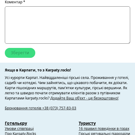
Коментар
*
Якщо в Карпати, то з Karpaty.rocks!
Усі курорти Карпат. Найвіддаленіші гірські села. Проживання у готелі,
садибі чи котеджі. Чим зайнятись, що цікавого побачити, як доїхати.
Карти пішохідних маршрутів, пам'ятки культури, гірські вершини. Як
легко та швидко почати отримувати клієнтів разом з путівником
Карпатами karpaty.rocks?
Додайте Ваш об'єкт - це безкоштовно!
Бронювання готелів +38 (073) 757-83-03
Готельєру
Туристу
Умови співпраці
16 правил поведінки в горах
Про Karpaty.Rocks
Гірські рятувальні підрозділи