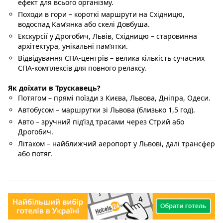
ефект для всього організму.
Походи в гори – короткі маршрути на Східницю,
водоспад Кам’янка або скелі Довбуша.
Екскурсії у Дрогобич, Львів, Східницю – старовинна
архітектура, унікальні пам’ятки.
Відвідування СПА-центрів – велика кількість сучасних
СПА-комплексів для повного релаксу.
Як доїхати в Трускавець?
Потягом – прямі поїзди з Києва, Львова, Дніпра, Одеси.
Автобусом – маршрутки зі Львова (близько 1,5 год).
Авто – зручний під’їзд трасами через Стрий або
Дрогобич.
Літаком – найближчий аеропорт у Львові, далі трансфер
або потяг.