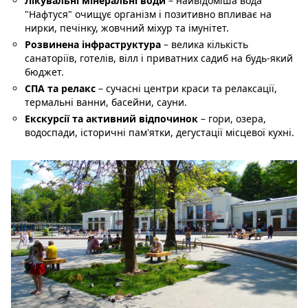
Лікувальні мінеральні води
– найвідоміша вода
"Нафтуся" очищує організм і позитивно впливає на
нирки, печінку, жовчний міхур та імунітет.
Розвинена інфраструктура
– велика кількість
санаторіїв, готелів, вілл і приватних садиб на будь-який
бюджет.
СПА та релакс
– сучасні центри краси та релаксації,
термальні ванни, басейни, сауни.
Екскурсії та активний відпочинок
– гори, озера,
водоспади, історичні пам'ятки, дегустації місцевої кухні.