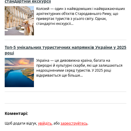
стандартній екскурсії
Колізей — один з найвідоміших і найвражаючіших
архітектурних об'єктів Стародавнього Риму, що
привертає туристів з усього світу. Однак,
стандартні екскурсії...
Топ-5 унікальних туристичних напрямків України у 2025
році
Україна — це дивовижна країна, багата на
природні й культурні скарби, які ще залишаються
недооціненими серед туристів. У 2025 році
відкривається ще більше...
Коментарі:
Щоб додати відгук,
увійдіть
, або
зареєструйтесь
.