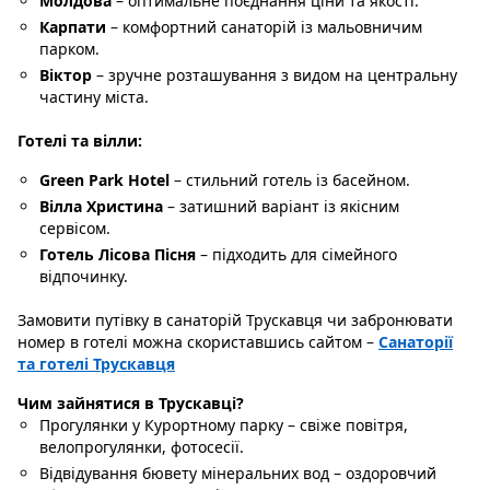
Молдова
– оптимальне поєднання ціни та якості.
Карпати
– комфортний санаторій із мальовничим
парком.
Віктор
– зручне розташування з видом на центральну
частину міста.
Готелі та вілли:
Green Park Hotel
– стильний готель із басейном.
Вілла Христина
– затишний варіант із якісним
сервісом.
Готель Лісова Пісня
– підходить для сімейного
відпочинку.
Замовити путівку в санаторій Трускавця чи забронювати
номер в готелі можна скориставшись сайтом –
Санаторії
та готелі Трускавця
Чим зайнятися в Трускавці?
Прогулянки у Курортному парку – свіже повітря,
велопрогулянки, фотосесії.
Відвідування бювету мінеральних вод – оздоровчий