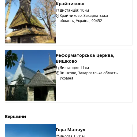
Крайниково
Дистанція: 10км
Крайниково, Закарпатська
область, Україна, 90452
Реформаторська церква,
Вишково
Дистанція: 11км
Вишково, Закарпатська область,
Україна
Вершини
Гора Манчул
Висота 1501м