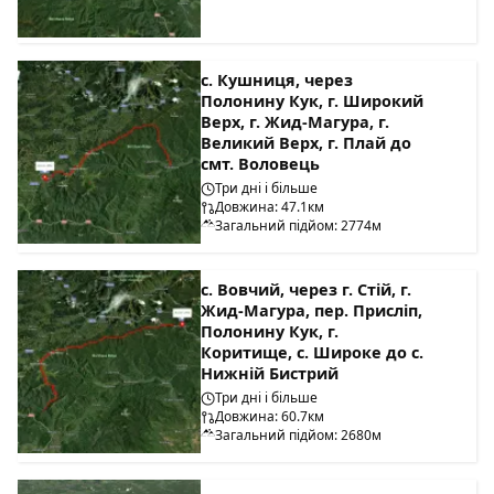
с. Кушниця, через
Полонину Кук, г. Широкий
Верх, г. Жид-Магура, г.
Великий Верх, г. Плай до
смт. Воловець
Три дні і більше
Довжина: 47.1км
Загальний підйом: 2774м
с. Вовчий, через г. Стій, г.
Жид-Магура, пер. Присліп,
Полонину Кук, г.
Коритище, с. Широке до с.
Нижній Бистрий
Три дні і більше
Довжина: 60.7км
Загальний підйом: 2680м