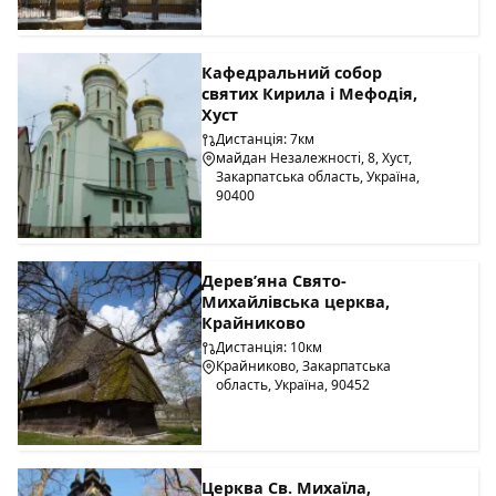
Кафедральний собор
святих Кирила і Мефодія,
Хуст
Дистанція: 7км
майдан Незалежності, 8, Хуст,
Закарпатська область, Україна,
90400
Дерев’яна Свято-
Михайлівська церква,
Крайниково
Дистанція: 10км
Крайниково, Закарпатська
область, Україна, 90452
Церква Св. Михаїла,