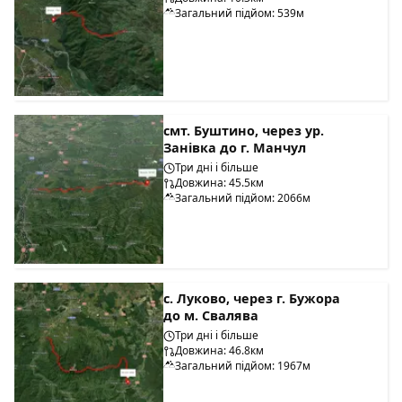
Загальний підйом: 539м
смт. Буштино, через ур.
Занівка до г. Манчул
Три дні і більше
Довжина: 45.5км
Загальний підйом: 2066м
с. Луково, через г. Бужора
до м. Свалява
Три дні і більше
Довжина: 46.8км
Загальний підйом: 1967м