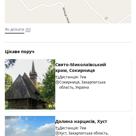
Як доїхати
Цікаве поруч
Свято-Миколаївський
храм, Сокирниця
Дистанція: 7км
Сокирниця, Закарпатська
область, Україна
Долина нарцисів, Хуст
Дистанція: 7км
Хуст, Закарпатська область,