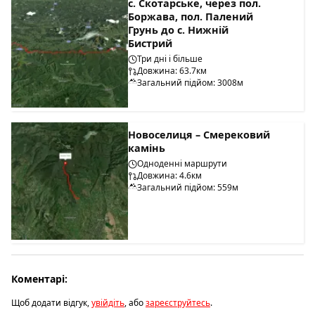
с. Скотарське, через пол.
Боржава, пол. Палений
Грунь до с. Нижній
Бистрий
Три дні і більше
Довжина: 63.7км
Загальний підйом: 3008м
Новоселиця – Смерековий
камінь
Одноденні маршрути
Довжина: 4.6км
Загальний підйом: 559м
Коментарі:
Щоб додати відгук,
увійдіть
, або
зареєструйтесь
.