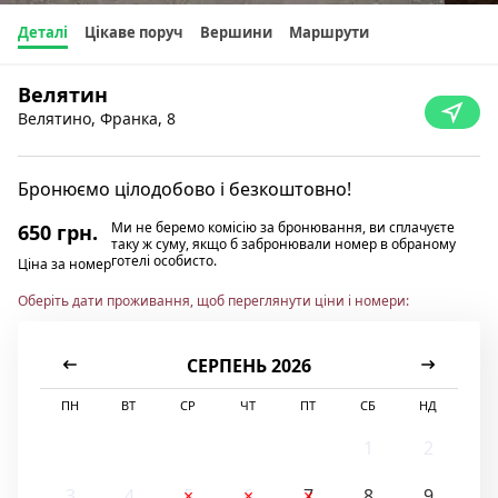
Деталі
Цікаве поруч
Вершини
Маршрути
Велятин
Велятино, Франка, 8
Бронюємо цілодобово і безкоштовно!
Ми не беремо комісію за бронювання, ви сплачуєте
650 грн.
таку ж суму, якщо б забронювали номер в обраному
готелі особисто.
Ціна за номер
Оберіть дати проживання, щоб переглянути ціни і номери:
СЕРПЕНЬ 2026
ПН
ВТ
СР
ЧТ
ПТ
СБ
НД
1
2
3
4
5
6
7
8
9