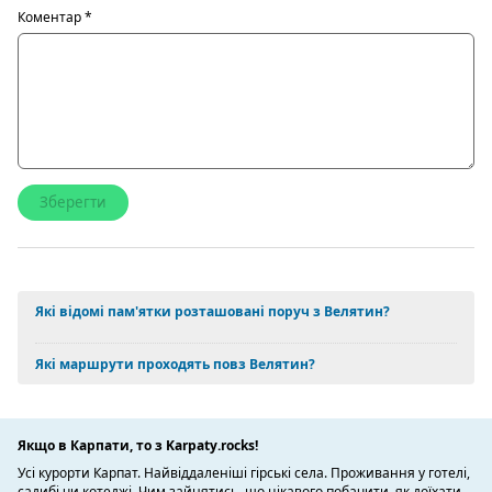
Коментар
*
Які відомі пам'ятки розташовані поруч з Велятин?
Які маршрути проходять повз Велятин?
Якщо в Карпати, то з Karpaty.rocks!
Усі курорти Карпат. Найвіддаленіші гірські села. Проживання у готелі,
садибі чи котеджі. Чим зайнятись, що цікавого побачити, як доїхати.