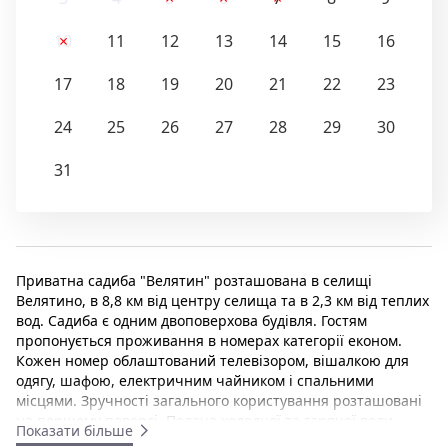
10
11
12
13
14
15
16
17
18
19
20
21
22
23
24
25
26
27
28
29
30
31
Приватна садиба "Велятин" розташована в селищі
Велятино, в 8,8 км від центру селища та в 2,3 км від теплих
вод. Садиба є одним двоповерхова будівля. Гостям
пропонується проживання в номерах категорії економ.
Кожен номер облаштований телевізором, вішалкою для
одягу, шафою, електричним чайником і спальними
місцями. Зручності загального користування розташовані
на першому поверсі. Подача холодної та гарячої води
Показати більше
цілодобова. До послуг гостей приватної садиби "Велятин"