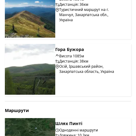
Дистанція: 36км
Туристичний маршрут на г.
Манчул, Закарпатська обл.,
Україна
Гора Бужора
Висота 1085м
Дистанція: 38км
Осій, Іршавський район,
Закарпатська область, Україна
Маршрути
Шлях Пинті
Одноденні маршрути
Довжина: 10.3км