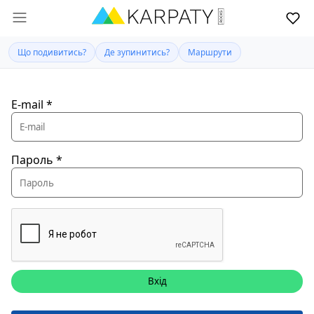
Що подивитись?
Де зупинитись?
Маршрути
E-mail
*
Пароль
*