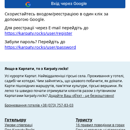
Вхід через Google
Скористайтесь входом/реєстрацією в один клік за
допомогою Google.
Для реєстрації через E-mail перейдіть до
https://karpaty.rocks/user/register
Забули пароль? Перейдіть до
https://karpaty.rocks/user/password
Якщо в Карпати, то з Karpaty.rocks!
Усі курорти Карпат. Найвіддаленіші гірські села. Проживання у готелі,
садибі чи котеджі. Чим зайнятись, що цікавого побачити, як доїхати.
Карти пішохідних маршрутів, пам'ятки культури, гірські вершини. Як
легко та швидко почати отримувати клієнтів разом з путівником
Карпатами karpaty.rocks?
Додайте Ваш об'єкт - це безкоштовно!
Бронювання готелів +38 (073) 757-83-03
Готельєру
Туристу
Умови співпраці
16 правил поведінки в горах
Про Karpaty.Rocks
Гірські рятувальні підрозділи