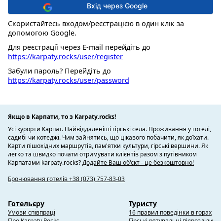
Вхід через Google
Скористайтесь входом/реєстрацією в один клік за
допомогою Google.
Для реєстрації через E-mail перейдіть до
https://karpaty.rocks/user/register
Забули пароль? Перейдіть до
https://karpaty.rocks/user/password
Якщо в Карпати, то з Karpaty.rocks!
Усі курорти Карпат. Найвіддаленіші гірські села. Проживання у готелі,
садибі чи котеджі. Чим зайнятись, що цікавого побачити, як доїхати.
Карти пішохідних маршрутів, пам'ятки культури, гірські вершини. Як
легко та швидко почати отримувати клієнтів разом з путівником
Карпатами karpaty.rocks?
Додайте Ваш об'єкт - це безкоштовно!
Бронювання готелів +38 (073) 757-83-03
Готельєру
Туристу
Умови співпраці
16 правил поведінки в горах
Про Karpaty.Rocks
Гірські рятувальні підрозділи