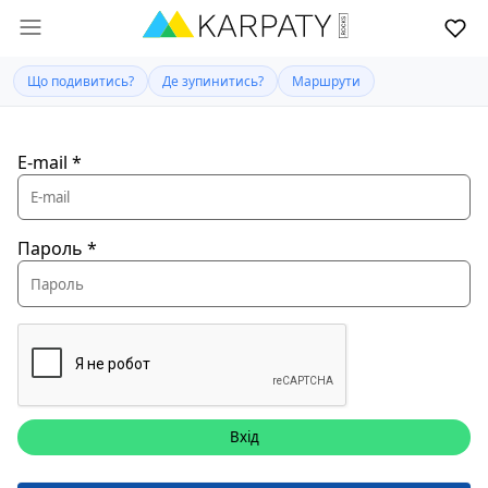
Що подивитись?
Де зупинитись?
Маршрути
E-mail
*
Пароль
*