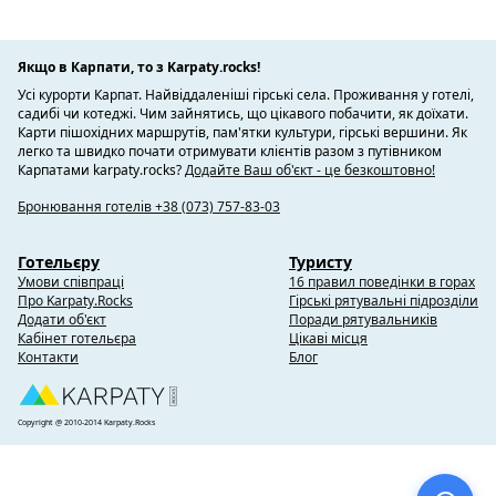
Якщо в Карпати, то з Karpaty.rocks!
Усі курорти Карпат. Найвіддаленіші гірські села. Проживання у готелі,
садибі чи котеджі. Чим зайнятись, що цікавого побачити, як доїхати.
Карти пішохідних маршрутів, пам'ятки культури, гірські вершини. Як
легко та швидко почати отримувати клієнтів разом з путівником
Карпатами karpaty.rocks?
Додайте Ваш об'єкт - це безкоштовно!
Бронювання готелів +38 (073) 757-83-03
Готельєру
Туристу
Умови співпраці
16 правил поведінки в горах
Про Karpaty.Rocks
Гірські рятувальні підрозділи
Додати об'єкт
Поради рятувальників
Кабінет готельєра
Цікаві місця
Контакти
Блог
Copyright @ 2010-2014 Karpaty.Rocks