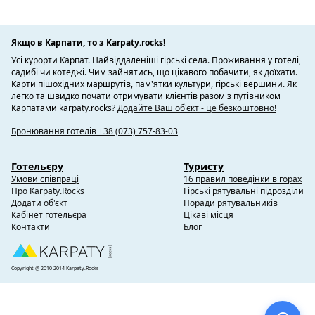
Якщо в Карпати, то з Karpaty.rocks!
Усі курорти Карпат. Найвіддаленіші гірські села. Проживання у готелі,
садибі чи котеджі. Чим зайнятись, що цікавого побачити, як доїхати.
Карти пішохідних маршрутів, пам'ятки культури, гірські вершини. Як
легко та швидко почати отримувати клієнтів разом з путівником
Карпатами karpaty.rocks?
Додайте Ваш об'єкт - це безкоштовно!
Бронювання готелів +38 (073) 757-83-03
Готельєру
Туристу
Умови співпраці
16 правил поведінки в горах
Про Karpaty.Rocks
Гірські рятувальні підрозділи
Додати об'єкт
Поради рятувальників
Кабінет готельєра
Цікаві місця
Контакти
Блог
Copyright @ 2010-2014 Karpaty.Rocks