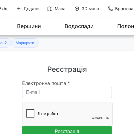
Вхід
Додати
Мапа
3D мапа
Бронюва
Вершини
Водоспади
Полон
ись?
Маршрути
Реєстрація
Електронна пошта
*