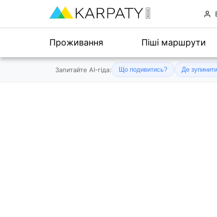
Проживання
Піші маршрути
Запитайте AI-гіда:
Що подивитись?
Де зупинит