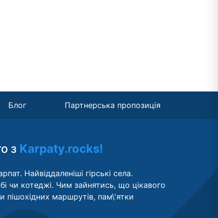
Блог
Партнерська пропозиція
то з
Karpaty.rocks!
рпат. Найвіддаленіші гірські села.
бі чи котеджі. Чим зайнятись, що цікавого
ти пішохідних маршрутів, пам\'ятки