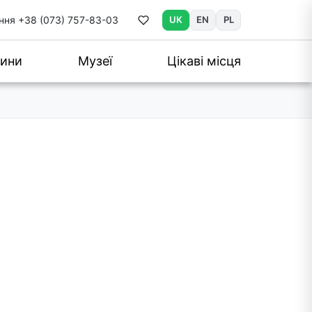
ння
+38 (073) 757-83-03
UK
EN
PL
ини
Музеї
Цікаві місця