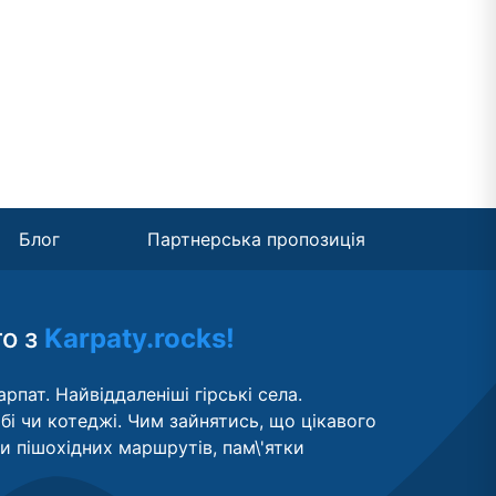
Блог
Партнерська пропозиція
то з
Karpaty.rocks!
рпат. Найвіддаленіші гірські села.
бі чи котеджі. Чим зайнятись, що цікавого
ти пішохідних маршрутів, пам\'ятки