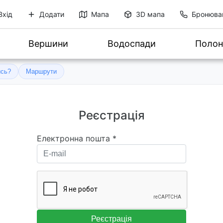
Вхід
Додати
Мапа
3D мапа
Бронюва
Вершини
Водоспади
Полон
ись?
Маршрути
Реєстрація
Електронна пошта
*