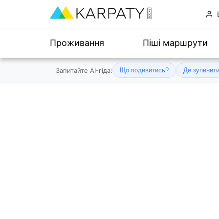
Проживання
Піші маршрути
Запитайте AI-гіда:
Що подивитись?
Де зупинит