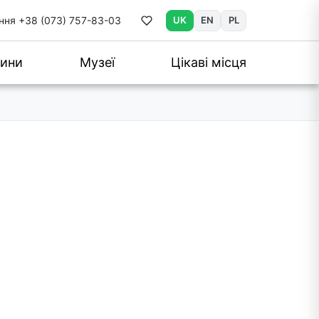
ння
+38 (073) 757-83-03
UK
EN
PL
ини
Музеї
Цікаві місця