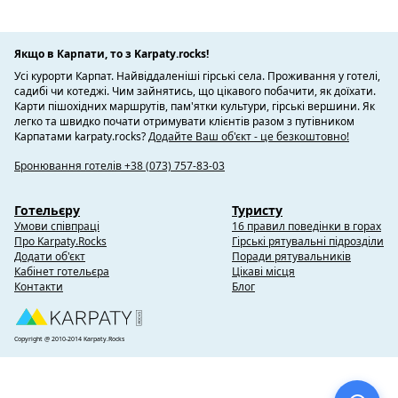
Якщо в Карпати, то з Karpaty.rocks!
Усі курорти Карпат. Найвіддаленіші гірські села. Проживання у готелі,
садибі чи котеджі. Чим зайнятись, що цікавого побачити, як доїхати.
Карти пішохідних маршрутів, пам'ятки культури, гірські вершини. Як
легко та швидко почати отримувати клієнтів разом з путівником
Карпатами karpaty.rocks?
Додайте Ваш об'єкт - це безкоштовно!
Бронювання готелів +38 (073) 757-83-03
Готельєру
Туристу
Умови співпраці
16 правил поведінки в горах
Про Karpaty.Rocks
Гірські рятувальні підрозділи
Додати об'єкт
Поради рятувальників
Кабінет готельєра
Цікаві місця
Контакти
Блог
Copyright @ 2010-2014 Karpaty.Rocks