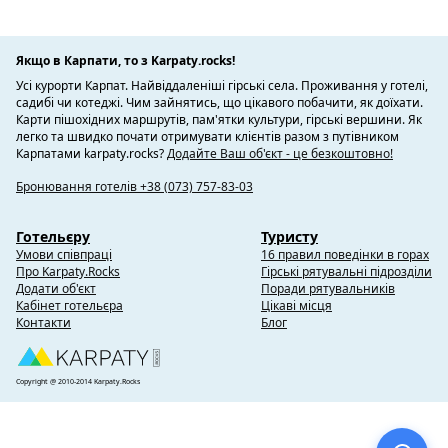
Якщо в Карпати, то з Karpaty.rocks!
Усі курорти Карпат. Найвіддаленіші гірські села. Проживання у готелі,
садибі чи котеджі. Чим зайнятись, що цікавого побачити, як доїхати.
Карти пішохідних маршрутів, пам'ятки культури, гірські вершини. Як
легко та швидко почати отримувати клієнтів разом з путівником
Карпатами karpaty.rocks?
Додайте Ваш об'єкт - це безкоштовно!
Бронювання готелів +38 (073) 757-83-03
Готельєру
Туристу
Умови співпраці
16 правил поведінки в горах
Про Karpaty.Rocks
Гірські рятувальні підрозділи
Додати об'єкт
Поради рятувальників
Кабінет готельєра
Цікаві місця
Контакти
Блог
Copyright @ 2010-2014 Karpaty.Rocks