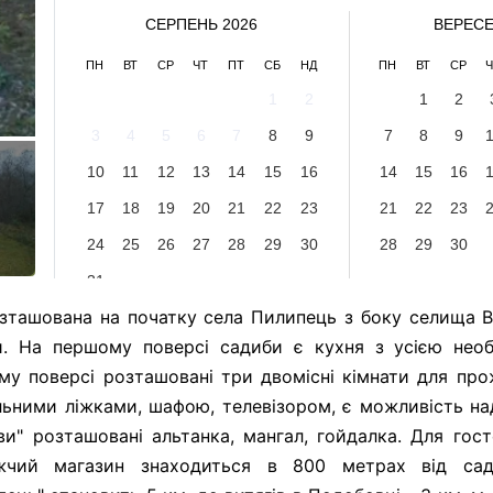
СЕРПЕНЬ 2026
ВЕРЕСЕ
ПН
ВТ
СР
ЧТ
ПТ
СБ
НД
ПН
ВТ
СР
Ч
1
2
1
2
3
4
5
6
7
8
9
7
8
9
10
11
12
13
14
15
16
14
15
16
17
18
19
20
21
22
23
21
22
23
24
25
26
27
28
29
30
28
29
30
31
озташована на початку села Пилипець з боку селища 
. На першому поверсі садиби є кухня з усією необ
ому поверсі розташовані три двомісні кімнати для про
льними ліжками, шафою, телевізором, є можливість н
ви" розташовані альтанка, мангал, гойдалка. Для гост
жчий магазин знаходиться в 800 метрах від сад