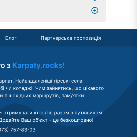
Блог
Партнерська пропозиція
то з
Karpaty.rocks!
рпат. Найвіддаленіші гірські села.
бі чи котеджі. Чим зайнятись, що цікавого
ти пішохідних маршрутів, пам\'ятки
и отримувати клієнтів разом з путівником
Додайте Ваш об'єкт - це безкоштовно
!
073) 757-83-03