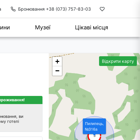
а
Бронювання
+38 (073) 757-83-03
ини
Музеї
Цікаві місця
+
Відкрити карту
−
 проживання!
нювання, ви
му готелі
Пилипець,
№316а