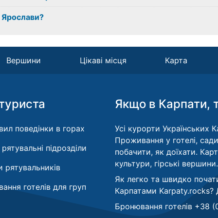
а Ярослави?
Вершини
Цікаві місця
Карта
туриста
Якщо в Карпати, 
вил поведінки в горах
Усі курорти Українських Ка
Проживання у готелі, сади
і рятувальні підрозділи
побачити, як доїхати. Кар
культури, гірські вершини.
 рятувальників
Як легко та швидко почат
ання готелів для груп
Карпатами Karpaty.rocks?
Бронювання готелів +38 (