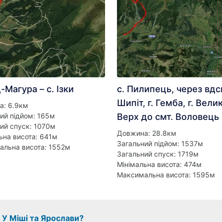
-Магура – с. Ізки
с. Пилипець, через вдс
Шипіт, г. Гемба, г. Вели
а: 6.9км
ий підйом: 165м
Верх до смт. Воловець
ий спуск: 1070м
Довжина: 28.8км
ьна висота: 641м
Загальний підйом: 1537м
альна висота: 1552м
Загальний спуск: 1719м
Мінімальна висота: 474м
Максимальна висота: 1595м
з У Міші та Ярослави?