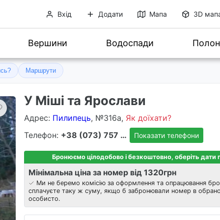
Вхід
Додати
Мапа
3D мап
Вершини
Водоспади
Полон
ись?
Маршрути
У Міші та Ярослави
Адрес
:
Пилипець
, №316а,
Як доїхати?
Телефон:
+38 (073) 757 8303
Показати телефони
Бронюємо цілодобово і безкоштовно, оберіть дати
Мінімальна ціна за номер від 1320
грн
Ми не беремо комісію за оформлення та опрацювання бро
сплачуєте таку ж суму, якщо б забронювали номер в обрано
особисто.