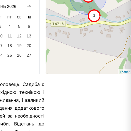
НЬ 2026
Т
ПТ
СБ
НД
3
4
5
6
10
11
12
13
17
18
19
20
24
25
26
27
Leaflet
Воловець. Садиба є
хідною технікою і
живання, і великий
адання додаткового
ей за необхідності
иби. Відстань до