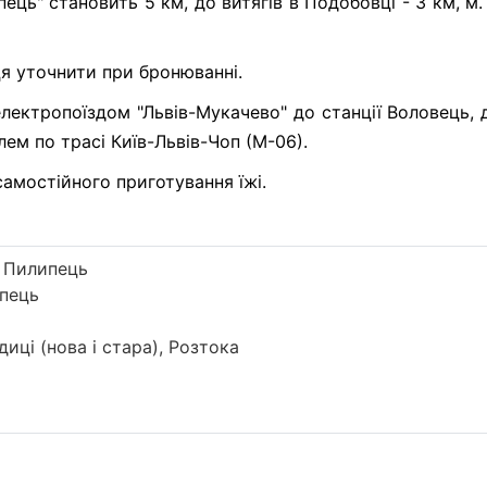
ць" становить 5 км, до витягів в Подобовці - 3 км, м.
я уточнити при бронюванні.
ектропоїздом "Львів-Мукачево" до станції Воловець, 
ем по трасі Київ-Львів-Чоп (М-06).
амостійного приготування їжі.
, Пилипець
ипець
иці (нова і стара), Розтока