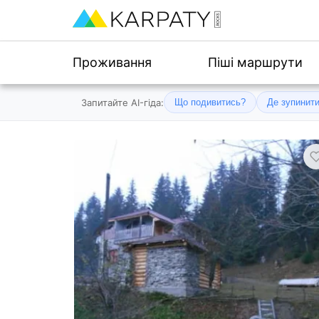
Проживання
Піші маршрути
Запитайте AI-гіда:
Що подивитись?
Де зупинит