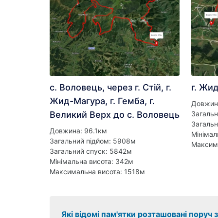
с. Воловець, через г. Стій, г.
г. Жид
Жид-Магура, г. Гемба, г.
Довжин
Великий Верх до с. Воловець
Загальн
Загальн
Довжина: 96.1км
Мінімал
Загальний підйом: 5908м
Максим
Загальний спуск: 5842м
Мінімальна висота: 342м
Максимальна висота: 1518м
Які відомі пам'ятки розташовані поруч 