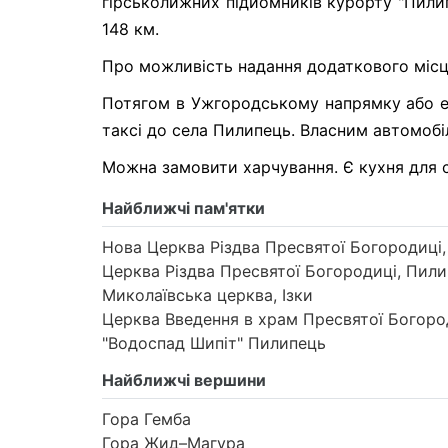
гірськолижних підйомників курорту "Пилипе
148 км.
Про можливість надання додаткового місц
Потягом в Ужгородському напрямку або ел
таксі до села Пилипець. Власним автомобіл
Можна замовити харчування. Є кухня для с
Найближчі пам'ятки
Нова Церква Різдва Пресвятої Богородиці
Церква Різдва Пресвятої Богородиці, Пил
Миколаївська церква, Ізки
Церква Введення в храм Пресвятої Богород
"Водоспад Шипіт" Пилипець
Найближчі вершини
Гора Гемба
Гора Жид–Магура