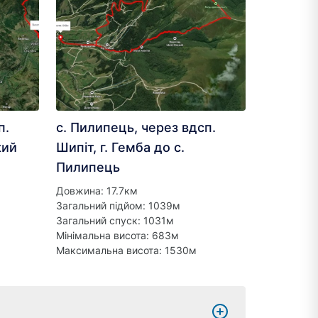
п.
с. Пилипець, через вдсп.
кий
Шипіт, г. Гемба до с.
Пилипець
Довжина: 17.7км
Загальний підйом: 1039м
Загальний спуск: 1031м
Мінімальна висота: 683м
Максимальна висота: 1530м