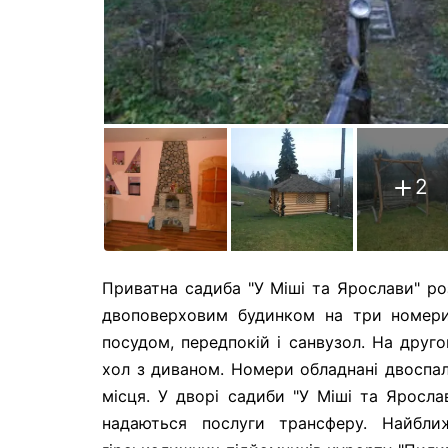
2
Приватна садиба "У Міші та Ярослави" р
двоповерховим будинком на три номери
посудом, передпокій і санвузол. На друг
хол з диваном. Номери обладнані двоспа
місця. У дворі садиби "У Міші та Яросла
надаються послуги трансферу. Найбли