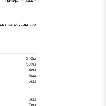
 Івано-Франківськ -
далі автобусом або
500м
500м
4км
5км
5км
6км
7км