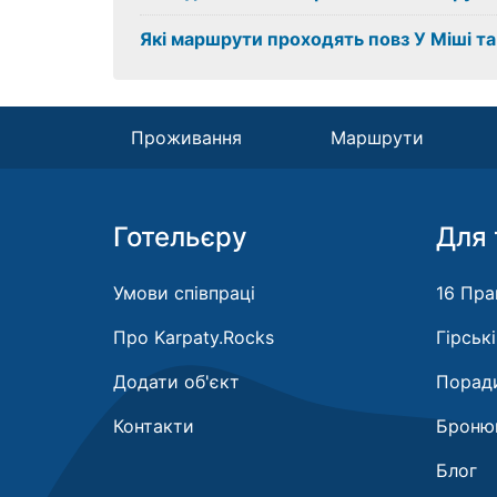
Які маршрути проходять повз У Міші т
Проживання
Маршрути
Готельєру
Для 
Умови співпраці
16 Пра
Про Karpaty.Rocks
Гірськ
Додати об'єкт
Поради
Контакти
Бронюв
Блог