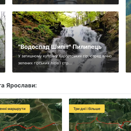
"Водоспад Шипіт" Пилипець
У затишному куточку Карпатських гір, серед вічно
зелених гірських лісів і стр...
та Ярослави:
енні маршрути
Три дні і більше