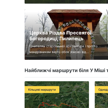
Церква Різдва Пресвятої
Богородиці, Пилипець
Цінителям старовинної архітектури і просто
мандрівникам варто обов`язково від...
Найближчі маршрути біля У Міші 
Кільцеві маршрути
Однод