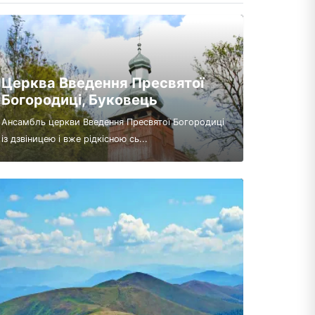
Церква Введення Пресвятої
Богородиці, Буковець
Ансамбль церкви Введення Пресвятої Богородиці
із дзвіницею і вже рідкісною сь...