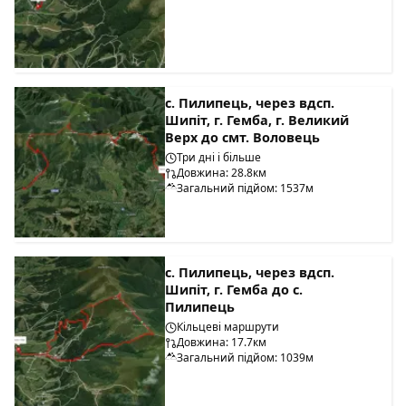
с. Пилипець, через вдсп.
Шипіт, г. Гемба, г. Великий
Верх до смт. Воловець
Три дні і більше
Довжина: 28.8км
Загальний підйом: 1537м
с. Пилипець, через вдсп.
Шипіт, г. Гемба до с.
Пилипець
Кільцеві маршрути
Довжина: 17.7км
Загальний підйом: 1039м