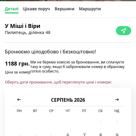
Деталі
Цікаве поруч
Вершини
Маршрути
У Міші і Віри
Пилипець, ділянка 48
Бронюємо цілодобово і безкоштовно!
Ми не беремо комісію за бронювання, ви сплачуєте
1188 грн.
таку ж суму, якщо б забронювали номер в обраному
готелі особисто.
Ціна за номер
Оберіть дати проживання, щоб переглянути ціни і номери:
СЕРПЕНЬ 2026
ПН
ВТ
СР
ЧТ
ПТ
СБ
НД
1
2
3
4
5
6
7
8
9