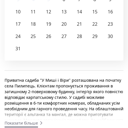
10
11
12
13
14
15
16
17
18
19
20
21
22
23
24
25
26
27
28
29
30
31
Приватна садиба "У Миші і Віри" розташована на початку
села Пилипець. Клієнтам пропонується проживання в
затишному 2-поверховому будинку, інтер'єр якого повністю
відповідає карпатському стилю. У садибі можливе
розміщення в 6-ти комфортних номерах, обладнаних усім
необхідним для гарного проведення часу. На облаштованій
території є альтанка та мангал, де можна приготувати
шашлик. Можлива організація трансферу. До найближчого
Показати більше
гірськолижного витягу на г. Гимба - 1 км.