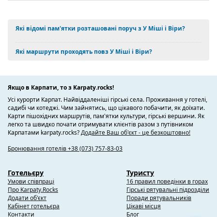
Які відомі пам'ятки розташовані поруч з У Міші і Віри?
Які маршрути проходять повз У Міші і Віри?
Якщо в Карпати, то з Karpaty.rocks!
Усі курорти Карпат. Найвіддаленіші гірські села. Проживання у готелі,
садибі чи котеджі. Чим зайнятись, що цікавого побачити, як доїхати.
Карти пішохідних маршрутів, пам'ятки культури, гірські вершини. Як
легко та швидко почати отримувати клієнтів разом з путівником
Карпатами karpaty.rocks?
Додайте Ваш об'єкт - це безкоштовно!
Бронювання готелів +38 (073) 757-83-03
Готельєру
Туристу
Умови співпраці
16 правил поведінки в горах
Про Karpaty.Rocks
Гірські рятувальні підрозділи
Додати об'єкт
Поради рятувальників
Кабінет готельєра
Цікаві місця
Контакти
Блог