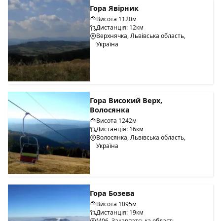
Гора Явірник
Висота 1120м
Дистанція: 12км
Верхнячка, Львівська область,
Україна
Гора Високий Верх,
Волосянка
Висота 1242м
Дистанція: 16км
Волосянка, Львівська область,
Україна
Гора Бозева
Висота 1095м
Дистанція: 19км
М06, Закарпатська область,