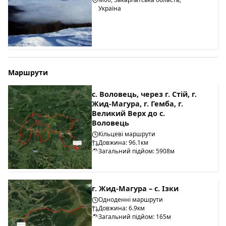
Україна
Маршрути
с. Воловець, через г. Стій, г.
Жид-Магура, г. Гемба, г.
Великий Верх до с.
Воловець
Кільцеві маршрути
Довжина: 96.1км
Загальний підйом: 5908м
г. Жид-Магура – с. Ізки
Одноденні маршрути
Довжина: 6.9км
Загальний підйом: 165м