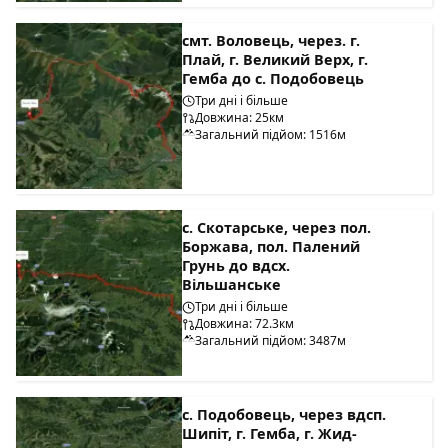
смт. Воловець, через. г.
Плай, г. Великий Верх, г.
Гемба до с. Подобовець
Три дні і більше
Довжина: 25км
Загальний підйом: 1516м
с. Скотарське, через пол.
Боржава, пол. Палений
Грунь до вдсх.
Вільшанське
Три дні і більше
Довжина: 72.3км
Загальний підйом: 3487м
с. Подобовець, через вдсп.
Шипіт, г. Гемба, г. Жид-