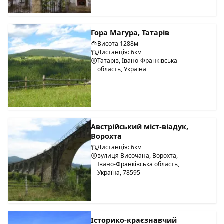
Гора Магура, Татарів
Висота 1288м
Дистанція: 6км
Татарів, Івано-Франківська
область, Україна
Австрійський міст-віадук,
Ворохта
Дистанція: 6км
вулиця Височана, Ворохта,
Івано-Франківська область,
Україна, 78595
Історико-краєзнавчий