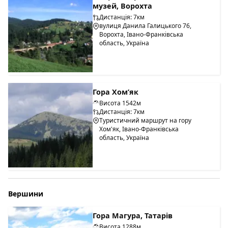
музей, Ворохта
Дистанція: 7км
вулиця Данила Галицького 76,
Ворохта, Івано-Франківська
область, Україна
Гора Хом’як
Висота 1542м
Дистанція: 7км
Туристичний маршрут на гору
Хом'як, Івано-Франківська
область, Україна
Вершини
Гора Магура, Татарів
Висота 1288м