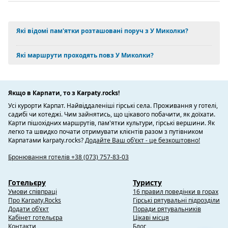
Які відомі пам'ятки розташовані поруч з У Миколки?
Які маршрути проходять повз У Миколки?
Якщо в Карпати, то з Karpaty.rocks!
Усі курорти Карпат. Найвіддаленіші гірські села. Проживання у готелі,
садибі чи котеджі. Чим зайнятись, що цікавого побачити, як доїхати.
Карти пішохідних маршрутів, пам'ятки культури, гірські вершини. Як
легко та швидко почати отримувати клієнтів разом з путівником
Карпатами karpaty.rocks?
Додайте Ваш об'єкт - це безкоштовно!
Бронювання готелів +38 (073) 757-83-03
Готельєру
Туристу
Умови співпраці
16 правил поведінки в горах
Про Karpaty.Rocks
Гірські рятувальні підрозділи
Додати об'єкт
Поради рятувальників
Кабінет готельєра
Цікаві місця
Контакти
Блог