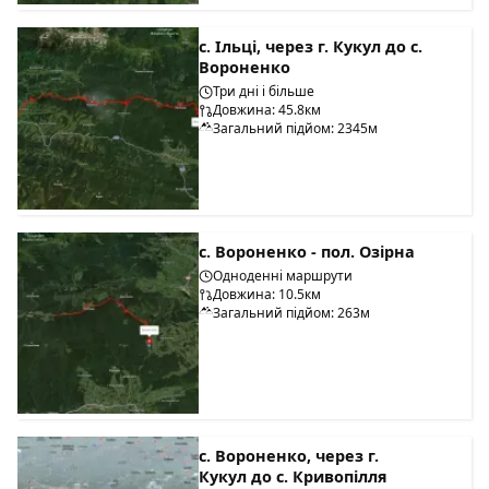
с. Ільці, через г. Кукул до с.
Вороненко
Три дні і більше
Довжина: 45.8км
Загальний підйом: 2345м
с. Вороненко - пол. Озірна
Одноденні маршрути
Довжина: 10.5км
Загальний підйом: 263м
с. Вороненко, через г.
Кукул до с. Кривопілля