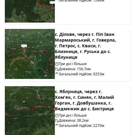
Загальний підйом: 1248м
с. Ділове, через г. Піп Іван
Мармароський, г. Говерла,
г. Петрос, с. Кваси, г.
Близниця, г. Руська до с.
Яблуниця
Три дні і більше
Довжина: 156.7км
Загальний підйом: 9253м
с. Яблуниця, через г.
Хом'як, г. Синяк, г. Малий
Горган, г. Довбушанка, г.
Ведмежик до с. Бистриця
Три дні і більше
Довжина: 38.2км
Загальний підйом: 2270м