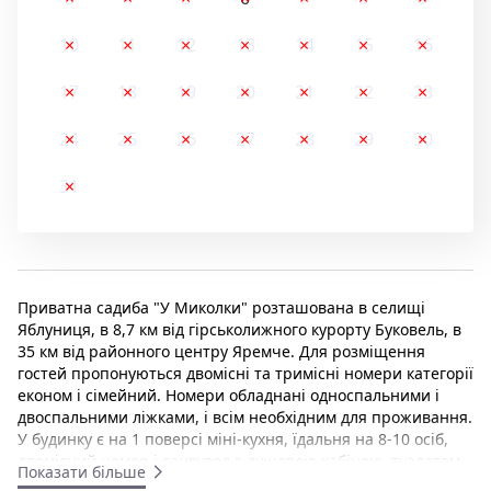
10
11
12
13
14
15
16
17
18
19
20
21
22
23
24
25
26
27
28
29
30
31
Приватна садиба "У Миколки" розташована в селищі
Яблуниця, в 8,7 км від гірськолижного курорту Буковель, в
35 км від районного центру Яремче. Для розміщення
гостей пропонуються двомісні та тримісні номери категорії
економ і сімейний. Номери обладнані односпальними і
двоспальними ліжками, і всім необхідним для проживання.
У будинку є на 1 поверсі міні-кухня, їдальня на 8-10 осіб,
двомісний номер і санвузол з душовою кабіною, туалетом
Показати більше
та умивальником. На 2 поверсі знаходяться номера гостей