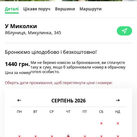
Деталі
Цікаве поруч
Вершини
Маршрути
У Миколки
Яблуниця, Микулинка, 345
Бронюємо цілодобово і безкоштовно!
Ми не беремо комісію за бронювання, ви сплачуєте
1440 грн.
таку ж суму, якщо б забронювали номер в обраному
готелі особисто.
Ціна за номер
Оберіть дати проживання, щоб переглянути ціни і номери:
СЕРПЕНЬ 2026
ПН
ВТ
СР
ЧТ
ПТ
СБ
НД
1
2
3
4
5
6
7
8
9