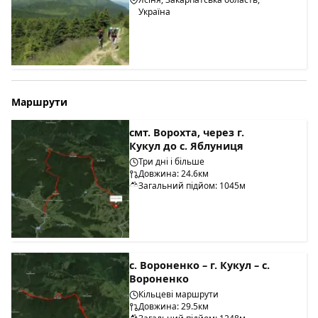
Україна
Маршрути
смт. Ворохта, через г.
Кукул до с. Яблуниця
Три дні і більше
Довжина: 24.6км
Загальний підйом: 1045м
с. Вороненко – г. Кукул – с.
Вороненко
Кільцеві маршрути
Довжина: 29.5км