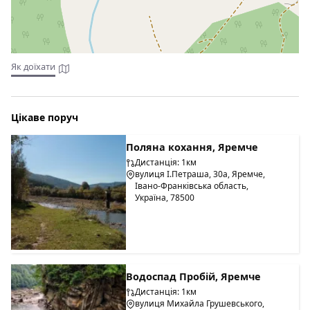
Як доїхати
Цікаве поруч
Поляна кохання, Яремче
Дистанція: 1км
вулиця І.Петраша, 30а, Яремче,
Івано-Франківська область,
Україна, 78500
Водоспад Пробій, Яремче
Дистанція: 1км
вулиця Михайла Грушевського,