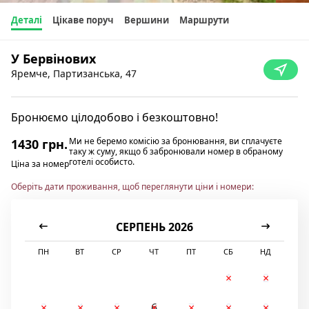
Деталі
Цікаве поруч
Вершини
Маршрути
У Бервінових
Яремче, Партизанська, 47
Бронюємо цілодобово і безкоштовно!
Ми не беремо комісію за бронювання, ви сплачуєте
1430 грн.
таку ж суму, якщо б забронювали номер в обраному
готелі особисто.
Ціна за номер
Оберіть дати проживання, щоб переглянути ціни і номери:
СЕРПЕНЬ 2026
ПН
ВТ
СР
ЧТ
ПТ
СБ
НД
1
2
3
4
5
6
7
8
9