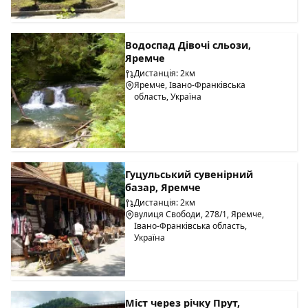
Водоспад Дівочі сльози,
Яремче
Дистанція: 2км
Яремче, Івано-Франківська
область, Україна
Гуцульський сувенірний
базар, Яремче
Дистанція: 2км
вулиця Свободи, 278/1, Яремче,
Івано-Франківська область,
Україна
Міст через річку Прут,