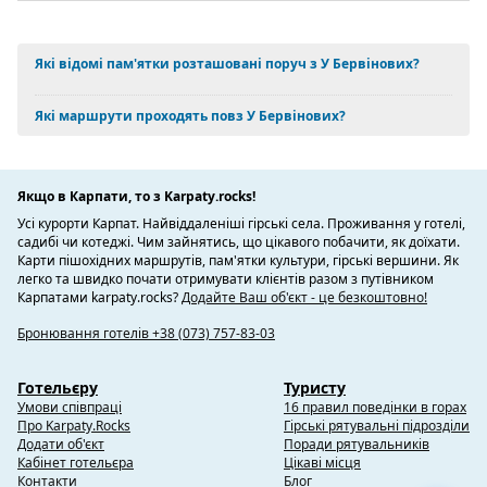
Які відомі пам'ятки розташовані поруч з У Бервінових?
Які маршрути проходять повз У Бервінових?
Якщо в Карпати, то з Karpaty.rocks!
Усі курорти Карпат. Найвіддаленіші гірські села. Проживання у готелі,
садибі чи котеджі. Чим зайнятись, що цікавого побачити, як доїхати.
Карти пішохідних маршрутів, пам'ятки культури, гірські вершини. Як
легко та швидко почати отримувати клієнтів разом з путівником
Карпатами karpaty.rocks?
Додайте Ваш об'єкт - це безкоштовно!
Бронювання готелів +38 (073) 757-83-03
Готельєру
Туристу
Умови співпраці
16 правил поведінки в горах
Про Karpaty.Rocks
Гірські рятувальні підрозділи
Додати об'єкт
Поради рятувальників
Кабінет готельєра
Цікаві місця
Контакти
Блог