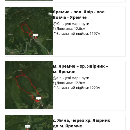
Яремче - пол. Явір - пол.
Вовча - Яремче
Кільцеві маршрути
Довжина: 12.6км
Загальний підйом: 1197м
м. Яремче – хр. Явірник –
м. Яремче
Кільцеві маршрути
Довжина: 12.9км
Загальний підйом: 1220м
с. Ямна, через хр. Явірник
до м. Яремче