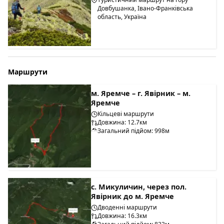
Довбушанка, Івано-Франківська
область, Україна
Маршрути
м. Яремче – г. Явірник – м.
Яремче
Кільцеві маршрути
Довжина: 12.7км
Загальний підйом: 998м
с. Микуличин, через пол.
Явірник до м. Яремче
Дводенні маршрути
Довжина: 16.3км