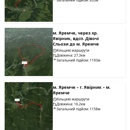
Загальний підйом: 833м
м. Яремче, через хр.
Явірник, вдсп. Дівочі
Сльози до м. Яремче
Кільцеві маршрути
Довжина: 27.3км
Загальний підйом: 1193м
м. Яремче – г. Явірник – м.
Яремче
Кільцеві маршрути
Довжина: 16.2км
Загальний підйом: 1158м