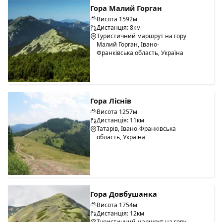
Гора Малий Горган
Висота 1592м
Дистанція: 8км
Туристичний маршрут на гору
Малий Горган, Івано-
Франківська область, Україна
Гора Ліснів
Висота 1257м
Дистанція: 11км
Татарів, Івано-Франківська
область, Україна
Гора Довбушанка
Висота 1754м
Дистанція: 12км
Туристичний маршрут на гору