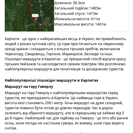
Довжина: 38.3км
Загальний підйом: 1485м
Загальний спуск: 1415м
Мінімальна висота: 611м
Максимальна висота: 1461м
Карпати - це одне з найкрасивіших місць в Україні, які приваблюють
людей з різних куточків світу. Ці гори простягаються на південному
заході країни і складаються з кількох гірських хребтів, включаючи
Чорногору, Свидовець, Горгани, Мармароси, Бескиди та інші.
Пішохідні маршрути в Карпатах - це прекрасний спосіб відчути красу
гірських пейзажів та насолодитися свіжим повітрям. Ми розглянемо
найпопулярніші маршрути для початківців та досвідчених туристів.
Найпопулярніші пішохідні маршрути в Карпатах
Маршрут на гору Говерлу
Маршрут на гору Говерлу є найпопулярнішим маршрутом серед
туристів, які приїжджають в Карпати. Це найвища гора в Україні,
висота якої становить 2061 метр. Хоча маршрут не дуже складний,
туристи повинні бути готові до довгих переходів. Час в дорозі
залежить від обраного маршруту, але в середньому це займає від 5
до 8 годин. Найліпший час для підйому на Говерлу - це літо або рання
осінь, коли погода не настільки сувора, як взимку, коли гора вкрита
снігом.