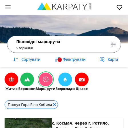
Пішохідні маршрути
5 варіантів
Сортувати
Фільтрувати
Карта
1
Житло
Вершини
Маршрути
Водоспади
Цікаве
Пошук Гора Біла Кобила
с. Космач, через г. Ротило,