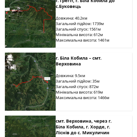
г. Грегіт, г. Біла Кобила до
с.Буковець
Довжина: 40.2км
Загальний підйом: 1739м
Загальний спуск: 1561м
Мінімальна висота: 612м
Максимальна висота: 1461м
г. Біла Кобила – смт.
Верховина
Довжина: 9.5км
Загальний підйом: 35м
Загальний спуск: 872м
Мінімальна висота: 619м
Максимальна висота: 1466м
смт. Верховина, через г.
Біла Кобила, г. Хорде, г.
Ліснів до с. Микуличин