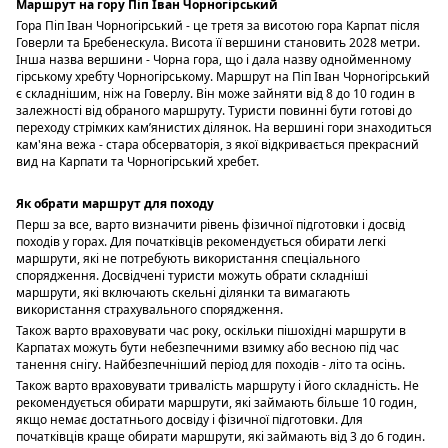
Маршрут на гору Піп Іван Чорногірський
Гора Піп Іван Чорногірський - це третя за висотою гора Карпат після
Говерли та Бребенескула. Висота її вершини становить 2028 метри.
Інша назва вершини - Чорна гора, що і дала назву однойменному
гірському хребту Чорногірському. Маршрут на Піп Іван Чорногірський
є складнішим, ніж на Говерлу. Він може зайняти від 8 до 10 годин в
залежності від обраного маршруту. Туристи повинні бути готові до
переходу стрімких камʼянистих ділянок. На вершині гори знаходиться
кам'яна вежа - стара обсерваторія, з якої відкривається прекрасний
вид на Карпати та Чорногірський хребет.
Як обрати маршрут для походу
Перш за все, варто визначити рівень фізичної підготовки і досвід
походів у горах. Для початківців рекомендується обирати легкі
маршрути, які не потребують використання спеціального
спорядження. Досвідчені туристи можуть обрати складніші
маршрути, які включають скельні ділянки та вимагають
використання страхувального спорядження.
Також варто враховувати час року, оскільки пішохідні маршрути в
Карпатах можуть бути небезпечними взимку або весною під час
танення снігу. Найбезпечніший період для походів - літо та осінь.
Також варто враховувати тривалість маршруту і його складність. Не
рекомендується обирати маршрути, які займають більше 10 годин,
якщо немає достатнього досвіду і фізичної підготовки. Для
початківців краще обирати маршрути, які займають від 3 до 6 годин.