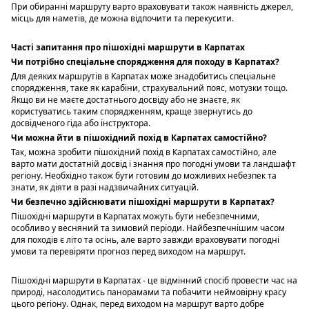
При обиранні маршруту варто враховувати також наявність джерел,
місць для наметів, де можна відпочити та перекусити.
Часті запитання про пішохідні маршрути в Карпатах
Чи потрібно спеціальне спорядження для походу в Карпатах?
Для деяких маршрутів в Карпатах може знадобитись спеціальне
спорядження, таке як карабіни, страхувальний пояс, мотузки тощо.
Якщо ви не маєте достатнього досвіду або не знаєте, як
користуватись таким спорядженням, краще звернутись до
досвідченого гіда або інструктора.
Чи можна йти в пішохідний похід в Карпатах самостійно?
Так, можна зробити пішохідний похід в Карпатах самостійно, але
варто мати достатній досвід і знання про погодні умови та ландшафт
регіону. Необхідно також бути готовим до можливих небезпек та
знати, як діяти в разі надзвичайних ситуацій.
Чи безпечно здійснювати пішохідні маршрути в Карпатах?
Пішохідні маршрути в Карпатах можуть бути небезпечними,
особливо у весняний та зимовий періоди. Найбезпечнішим часом
для походів є літо та осінь, але варто завжди враховувати погодні
умови та перевіряти прогноз перед виходом на маршрут.
Пішохідні маршрути в Карпатах - це відмінний спосіб провести час на
природі, насолодитись панорамами та побачити неймовірну красу
цього регіону. Однак, перед виходом на маршрут варто добре