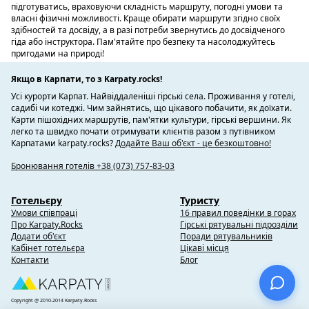
підготуватись, враховуючи складність маршруту, погодні умови та
власні фізичні можливості. Краще обирати маршрути згідно своїх
здібностей та досвіду, а в разі потреби звернутись до досвідченого
гіда або інструктора. Пам'ятайте про безпеку та насолоджуйтесь
пригодами на природі!
Якщо в Карпати, то з Karpaty.rocks!
Усі курорти Карпат. Найвіддаленіші гірські села. Проживання у готелі,
садибі чи котеджі. Чим зайнятись, що цікавого побачити, як доїхати.
Карти пішохідних маршрутів, пам'ятки культури, гірські вершини. Як
легко та швидко почати отримувати клієнтів разом з путівником
Карпатами karpaty.rocks?
Додайте Ваш об'єкт - це безкоштовно!
Бронювання готелів +38 (073) 757-83-03
Готельєру
Туристу
Умови співпраці
16 правил поведінки в горах
Про Karpaty.Rocks
Гірські рятувальні підрозділи
Додати об'єкт
Поради рятувальників
Кабінет готельєра
Цікаві місця
Контакти
Блог
Copyright @ 2010-2014 Karpaty.Rocks