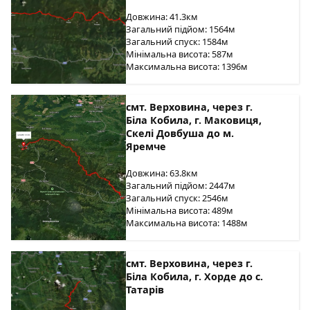
Довжина: 41.3км
Загальний підйом: 1564м
Загальний спуск: 1584м
Мінімальна висота: 587м
Максимальна висота: 1396м
смт. Верховина, через г.
Біла Кобила, г. Маковиця,
Скелі Довбуша до м.
Яремче
Довжина: 63.8км
Загальний підйом: 2447м
Загальний спуск: 2546м
Мінімальна висота: 489м
Максимальна висота: 1488м
смт. Верховина, через г.
Біла Кобила, г. Хорде до с.
Татарів