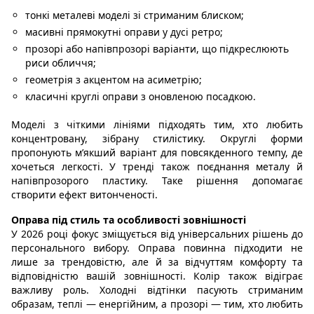
тонкі металеві моделі зі стриманим блиском;
масивні прямокутні оправи у дусі ретро;
прозорі або напівпрозорі варіанти, що підкреслюють
риси обличчя;
геометрія з акцентом на асиметрію;
класичні круглі оправи з оновленою посадкою.
Моделі з чіткими лініями підходять тим, хто любить
концентровану, зібрану стилістику. Округлі форми
пропонують м’якший варіант для повсякденного темпу, де
хочеться легкості. У тренді також поєднання металу й
напівпрозорого пластику. Таке рішення допомагає
створити ефект витонченості.
Оправа під стиль та особливості зовнішності
У 2026 році фокус зміщується від універсальних рішень до
персонального вибору. Оправа повинна підходити не
лише за трендовістю, але й за відчуттям комфорту та
відповідністю вашій зовнішності. Колір також відіграє
важливу роль. Холодні відтінки пасують стриманим
образам, теплі — енергійним, а прозорі — тим, хто любить