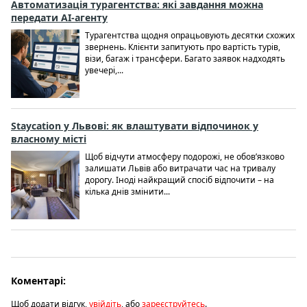
Автоматизація турагентства: які завдання можна
передати AI-агенту
Турагентства щодня опрацьовують десятки схожих
звернень. Клієнти запитують про вартість турів,
візи, багаж і трансфери. Багато заявок надходять
увечері,...
Staycation у Львові: як влаштувати відпочинок у
власному місті
Щоб відчути атмосферу подорожі, не обов’язково
залишати Львів або витрачати час на тривалу
дорогу. Іноді найкращий спосіб відпочити – на
кілька днів змінити...
Коментарі:
Щоб додати відгук,
увійдіть
, або
зареєструйтесь
.