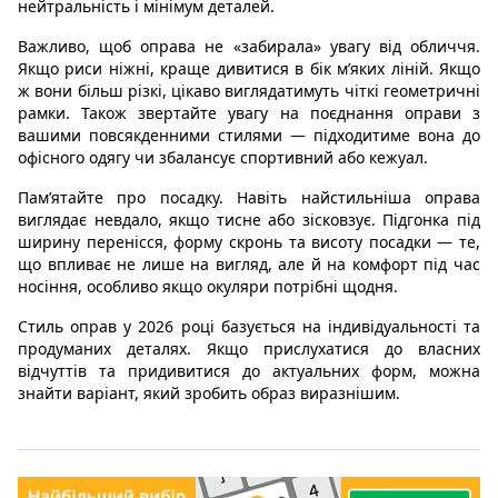
нейтральність і мінімум деталей.
Важливо, щоб оправа не «забирала» увагу від обличчя.
Якщо риси ніжні, краще дивитися в бік м’яких ліній. Якщо
ж вони більш різкі, цікаво виглядатимуть чіткі геометричні
рамки. Також звертайте увагу на поєднання оправи з
вашими повсякденними стилями — підходитиме вона до
офісного одягу чи збалансує спортивний або кежуал.
Пам’ятайте про посадку. Навіть найстильніша оправа
виглядає невдало, якщо тисне або зісковзує. Підгонка під
ширину перенісся, форму скронь та висоту посадки — те,
що впливає не лише на вигляд, але й на комфорт під час
носіння, особливо якщо окуляри потрібні щодня.
Стиль оправ у 2026 році базується на індивідуальності та
продуманих деталях. Якщо прислухатися до власних
відчуттів та придивитися до актуальних форм, можна
знайти варіант, який зробить образ виразнішим.