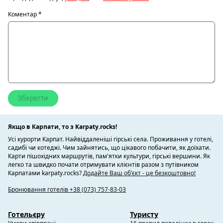
Коментар
*
Якщо в Карпати, то з Karpaty.rocks!
Усі курорти Карпат. Найвіддаленіші гірські села. Проживання у готелі,
садибі чи котеджі. Чим зайнятись, що цікавого побачити, як доїхати.
Карти пішохідних маршрутів, пам'ятки культури, гірські вершини. Як
легко та швидко почати отримувати клієнтів разом з путівником
Карпатами karpaty.rocks?
Додайте Ваш об'єкт - це безкоштовно!
Бронювання готелів +38 (073) 757-83-03
Готельєру
Туристу