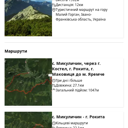
Дистанція: 12км
Туристичний маршрут на гору
Малий Горган, Івано-
Франківська область, Україна
Маршрути
с. Микуличин, через г.
Костел, г. Рокита, г.
Маковиця до м. Яремче
Три дні і більше
Довжина: 27.1км
Загальний підйом: 1047м
с. Микуличин - г. Рокита
Кільцеві маршрути
Довжина: 22.1км