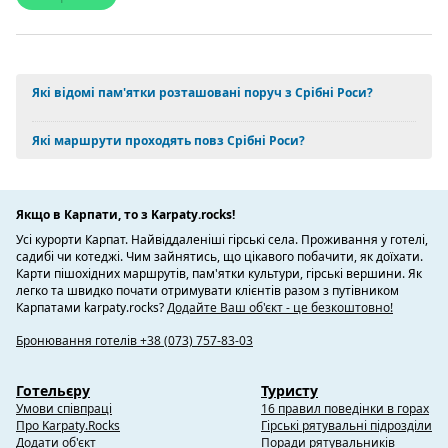
Які відомі пам'ятки розташовані поруч з Срібні Роси?
Які маршрути проходять повз Срібні Роси?
Якщо в Карпати, то з Karpaty.rocks!
Усі курорти Карпат. Найвіддаленіші гірські села. Проживання у готелі,
садибі чи котеджі. Чим зайнятись, що цікавого побачити, як доїхати.
Карти пішохідних маршрутів, пам'ятки культури, гірські вершини. Як
легко та швидко почати отримувати клієнтів разом з путівником
Карпатами karpaty.rocks?
Додайте Ваш об'єкт - це безкоштовно!
Бронювання готелів +38 (073) 757-83-03
Готельєру
Туристу
Умови співпраці
16 правил поведінки в горах
Про Karpaty.Rocks
Гірські рятувальні підрозділи
Додати об'єкт
Поради рятувальників