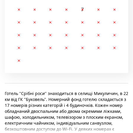
3
4
5
6
7
8
9
10
11
12
13
14
15
16
17
18
19
20
21
22
23
24
25
26
27
28
29
30
31
Готель "Срібні роси" знаходиться в селищі Микуличин, в 22
км від ГК "Буковель". Номерний фонд готелю складається з
17 номерів різних категорій і 4 будиночків. Кожен номер
обладнаний двоспальним або двома окремими ліжками,
шафою, холодильником, телевізором з плоским екраном,
електричним чайником, індивідуальним санвузлом,
безкоштовним доступом до Wi-Fi. У деяких номерах є