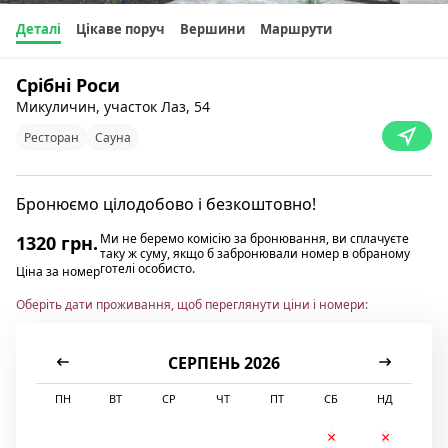
Деталі
Цікаве поруч
Вершини
Маршрути
Срібні Роси
Микуличин, участок Лаз, 54
Ресторан
Сауна
Бронюємо цілодобово і безкоштовно!
Ми не беремо комісію за бронювання, ви сплачуєте
1320 грн.
таку ж суму, якщо б забронювали номер в обраному
готелі особисто.
Ціна за номер
Оберіть дати проживання, щоб переглянути ціни і номери:
СЕРПЕНЬ 2026
ПН
ВТ
СР
ЧТ
ПТ
СБ
НД
1
2