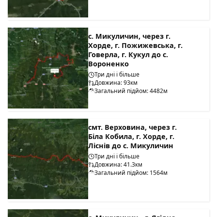
с. Микуличин, через г.
Хорде, г. Пожижевська, г.
Говерла, г. Кукул до с.
Вороненко
Три дні і більше
Довжина: 93км
Загальний підйом: 4482м
смт. Верховина, через г.
Біла Кобила, г. Хорде, г.
Ліснів до с. Микуличин
Три дні і більше
Довжина: 41.3км
Загальний підйом: 1564м