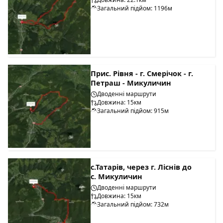
Загальний підйом: 1196м
Прис. Рівня - г. Смерічок - г.
Петраш - Микуличин
Дводенні маршрути
Довжина: 15км
Загальний підйом: 915м
с.Татарів, через г. Ліснів до
с. Микуличин
Дводенні маршрути
Довжина: 15км
Загальний підйом: 732м