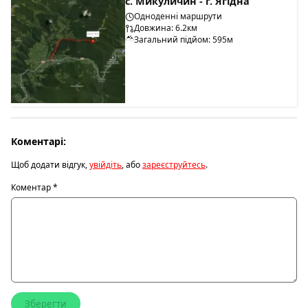
с. Микуличин - г. Ягідна
Одноденні маршрути
Довжина: 6.2км
Загальний підйом: 595м
Коментарі:
Щоб додати відгук,
увійдіть
, або
зареєструйтесь
.
Коментар
*