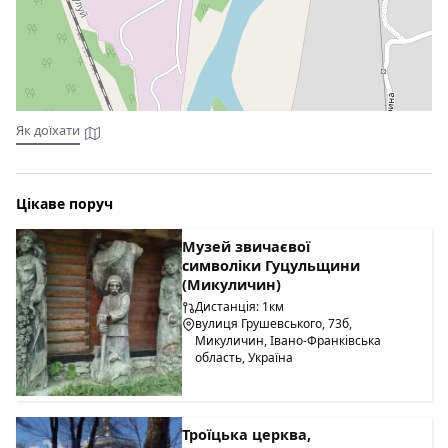
Як доїхати
Цікаве поруч
Музей звичаєвої
символіки Гуцульщини
(Микуличин)
Дистанція: 1км
вулиця Грушевського, 73б,
Микуличин, Івано-Франківська
область, Україна
Троїцька церква,