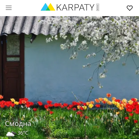
Смодна
36°C