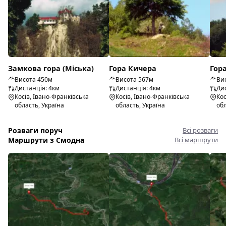
Замкова гора (Міська)
Гора Кичера
Гора
Висота 450м
Висота 567м
Ви
Дистанція: 4км
Дистанція: 4км
Дис
Косів, Івано-Франківська
Косів, Івано-Франківська
Кос
область, Україна
область, Україна
обл
Розваги поруч
Всі розваги
Маршрути з Смодна
Всі маршрути