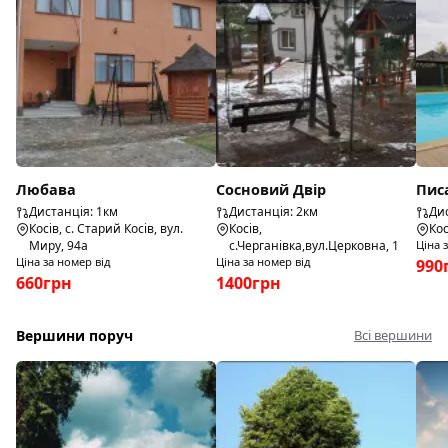
Любава
Сосновий Двір
Пис
Дистанція: 1км
Дистанція: 2км
Дис
Косів, с. Старий Косів, вул.
Косів,
Кос
Миру, 94а
с.Черганівка,вул.Церковна, 1
Ціна 
Ціна за номер від
Ціна за номер від
990
660грн
1400грн
Вершини поруч
Всі вершини