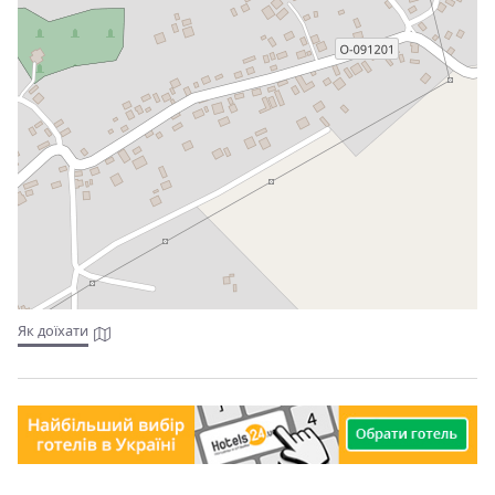
Як доїхати