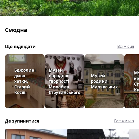
Смодна
Що відвідати
Всі місця
Бджолині
Музей
М
диво-
народної
Музей
ке
хатки,
творчості
родини
Ст
Старий
Михайла
Малявських
Ко
Косів
Струтинського
Де зупинитися
Все житло