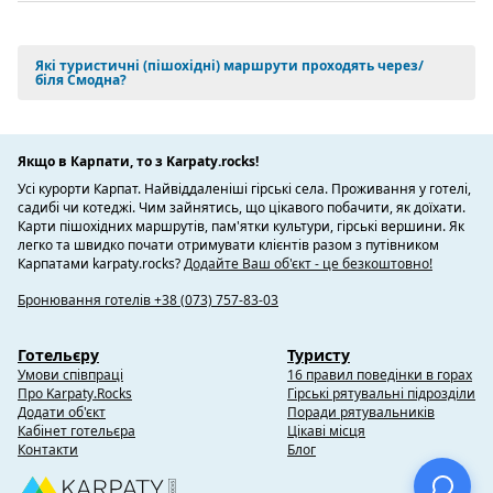
Які туристичні (пішохідні) маршрути проходять через/
біля Смодна?
Якщо в Карпати, то з Karpaty.rocks!
Усі курорти Карпат. Найвіддаленіші гірські села. Проживання у готелі,
садибі чи котеджі. Чим зайнятись, що цікавого побачити, як доїхати.
Карти пішохідних маршрутів, пам'ятки культури, гірські вершини. Як
легко та швидко почати отримувати клієнтів разом з путівником
Карпатами karpaty.rocks?
Додайте Ваш об'єкт - це безкоштовно!
Бронювання готелів +38 (073) 757-83-03
Готельєру
Туристу
Умови співпраці
16 правил поведінки в горах
Про Karpaty.Rocks
Гірські рятувальні підрозділи
Додати об'єкт
Поради рятувальників
Кабінет готельєра
Цікаві місця
Контакти
Блог