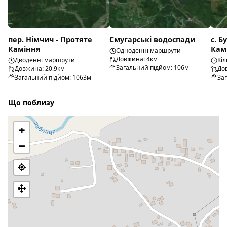
пер. Німчич - Протяте
Смугарські водоспади
с. 
Каміння
Камі
Одноденні маршрути
Довжина: 4км
Дводенні маршрути
Кі
Загальний підйом: 106м
Довжина: 20.9км
До
Загальний підйом: 1063м
За
Що поблизу
+
−