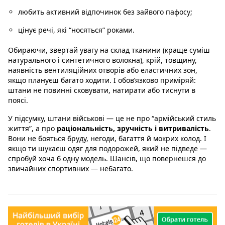
любить активний відпочинок без зайвого пафосу;
цінує речі, які “носяться” роками.
Обираючи, звертай увагу на склад тканини (краще суміш
натурального і синтетичного волокна), крій, товщину,
наявність вентиляційних отворів або еластичних зон,
якщо плануєш багато ходити. І обов’язково приміряй:
штани не повинні сковувати, натирати або тиснути в
поясі.
У підсумку, штани військові — це не про “армійський стиль
життя”, а про
раціональність, зручність і витривалість
.
Вони не бояться бруду, негоди, багаття й мокрих колод. І
якщо ти шукаєш одяг для подорожей, який не підведе —
спробуй хоча б одну модель. Шансів, що повернешся до
звичайних спортивних — небагато.