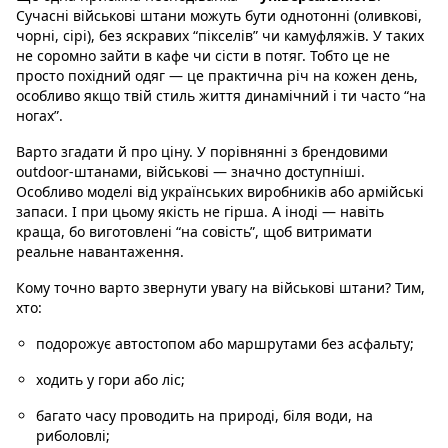
Сучасні військові штани можуть бути однотонні (оливкові,
чорні, сірі), без яскравих “пікселів” чи камуфляжів. У таких
не соромно зайти в кафе чи сісти в потяг. Тобто це не
просто похідний одяг — це практична річ на кожен день,
особливо якщо твій стиль життя динамічний і ти часто “на
ногах”.
Варто згадати й про ціну. У порівнянні з брендовими
outdoor-штанами, військові — значно доступніші.
Особливо моделі від українських виробників або армійські
запаси. І при цьому якість не гірша. А іноді — навіть
краща, бо виготовлені “на совість”, щоб витримати
реальне навантаження.
Кому точно варто звернути увагу на військові штани? Тим,
хто:
подорожує автостопом або маршрутами без асфальту;
ходить у гори або ліс;
багато часу проводить на природі, біля води, на
риболовлі;