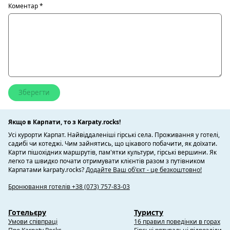
Коментар
*
Якщо в Карпати, то з Karpaty.rocks!
Усі курорти Карпат. Найвіддаленіші гірські села. Проживання у готелі,
садибі чи котеджі. Чим зайнятись, що цікавого побачити, як доїхати.
Карти пішохідних маршрутів, пам'ятки культури, гірські вершини. Як
легко та швидко почати отримувати клієнтів разом з путівником
Карпатами karpaty.rocks?
Додайте Ваш об'єкт - це безкоштовно!
Бронювання готелів +38 (073) 757-83-03
Готельєру
Туристу
Умови співпраці
16 правил поведінки в горах