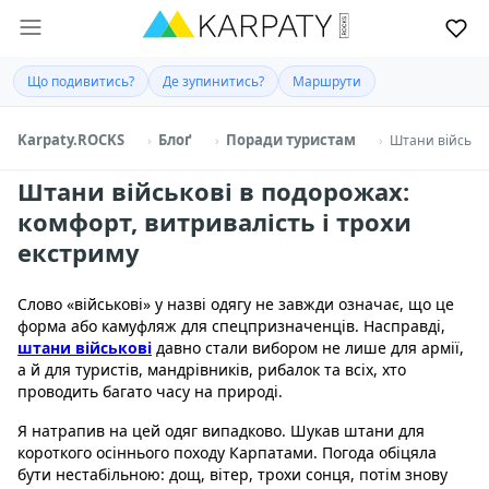
Що подивитись?
Де зупинитись?
Маршрути
Karpaty.ROCKS
Блоґ
Поради туристам
Штани військов
Штани військові в подорожах:
комфорт, витривалість і трохи
екстриму
Слово «військові» у назві одягу не завжди означає, що це
форма або камуфляж для спецпризначенців. Насправді,
штани військові
давно стали вибором не лише для армії,
а й для туристів, мандрівників, рибалок та всіх, хто
проводить багато часу на природі.
Я натрапив на цей одяг випадково. Шукав штани для
короткого осіннього походу Карпатами. Погода обіцяла
бути нестабільною: дощ, вітер, трохи сонця, потім знову