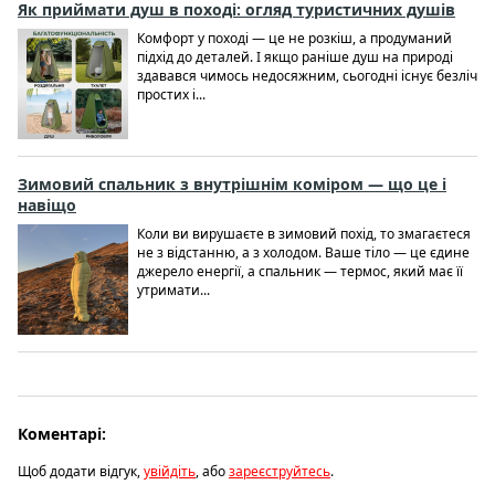
Як приймати душ в поході: огляд туристичних душів
Комфорт у поході — це не розкіш, а продуманий
підхід до деталей. І якщо раніше душ на природі
здавався чимось недосяжним, сьогодні існує безліч
простих і...
Зимовий спальник з внутрішнім коміром — що це і
навіщо
Коли ви вирушаєте в зимовий похід, то змагаєтеся
не з відстанню, а з холодом. Ваше тіло — це єдине
джерело енергії, а спальник — термос, який має її
утримати...
Коментарі:
Щоб додати відгук,
увійдіть
, або
зареєструйтесь
.