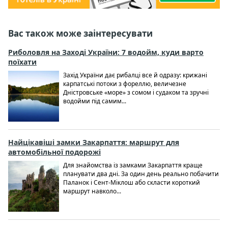
Вас також може заінтересувати
Риболовля на Заході України: 7 водойм, куди варто
поїхати
Захід України дає рибалці все й одразу: крижані
карпатські потоки з фореллю, величезне
Дністровське «море» з сомом і судаком та зручні
водойми під самим...
Найцікавіші замки Закарпаття: маршрут для
автомобільної подорожі
Для знайомства із замками Закарпаття краще
планувати два дні. За один день реально побачити
Паланок і Сент-Міклош або скласти короткий
маршрут навколо...