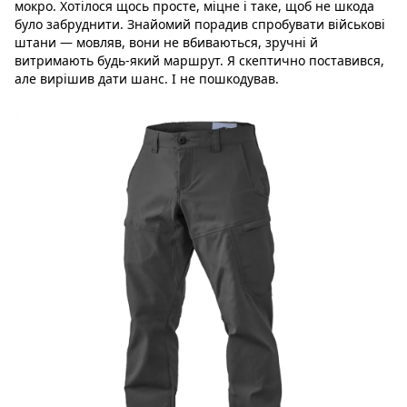
мокро. Хотілося щось просте, міцне і таке, щоб не шкода
було забруднити. Знайомий порадив спробувати військові
штани — мовляв, вони не вбиваються, зручні й
витримають будь-який маршрут. Я скептично поставився,
але вирішив дати шанс. І не пошкодував.