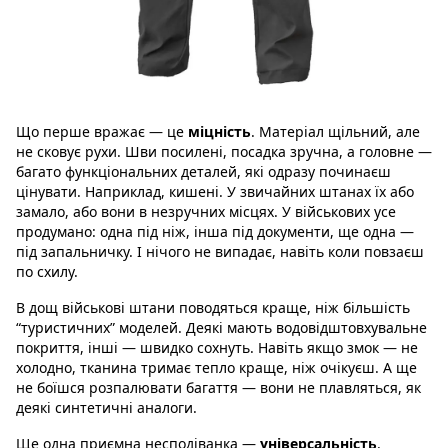
Що перше вражає — це
міцність
. Матеріал щільний, але
не сковує рухи. Шви посилені, посадка зручна, а головне —
багато функціональних деталей, які одразу починаєш
цінувати. Наприклад, кишені. У звичайних штанах їх або
замало, або вони в незручних місцях. У військових усе
продумано: одна під ніж, інша під документи, ще одна —
під запальничку. І нічого не випадає, навіть коли повзаєш
по схилу.
В дощ військові штани поводяться краще, ніж більшість
“туристичних” моделей. Деякі мають водовідштовхувальне
покриття, інші — швидко сохнуть. Навіть якщо змок — не
холодно, тканина тримає тепло краще, ніж очікуєш. А ще
не боїшся розпалювати багаття — вони не плавляться, як
деякі синтетичні аналоги.
Ще одна приємна несподіванка —
універсальність
.