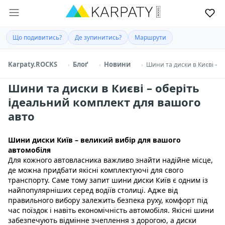
Що подивитись?
Де зупинитись?
Маршрути
Karpaty.ROCKS
Блоґ
Новини
Шини та диски в Києві – о
Шини та диски в Києві – оберіть
ідеальний комплект для вашого
авто
Шини диски Київ – великий вибір для вашого
автомобіля
Для кожного автовласника важливо знайти надійне місце,
де можна придбати якісні комплектуючі для свого
транспорту. Саме тому запит шини диски Київ є одним із
найпопулярніших серед водіїв столиці. Адже від
правильного вибору залежить безпека руху, комфорт під
час поїздок і навіть економічність автомобіля. Якісні шини
забезпечують відмінне зчеплення з дорогою, а диски