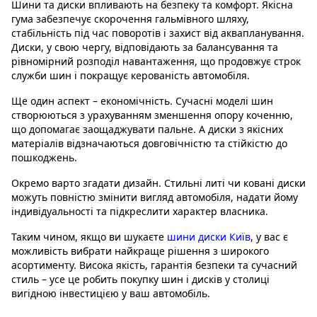
Шини та диски впливають на безпеку та комфорт. Якісна
гума забезпечує скорочення гальмівного шляху,
стабільність під час поворотів і захист від аквапланування.
Диски, у свою чергу, відповідають за балансування та
рівномірний розподіл навантаження, що продовжує строк
служби шин і покращує керованість автомобіля.
Ще один аспект – економічність. Сучасні моделі шин
створюються з урахуванням зменшення опору коченню,
що допомагає заощаджувати пальне. А диски з якісних
матеріалів відзначаються довговічністю та стійкістю до
пошкоджень.
Окремо варто згадати дизайн. Стильні литі чи ковані диски
можуть повністю змінити вигляд автомобіля, надати йому
індивідуальності та підкреслити характер власника.
Таким чином, якщо ви шукаєте
шини диски Київ
, у вас є
можливість вибрати найкраще рішення з широкого
асортименту. Висока якість, гарантія безпеки та сучасний
стиль – усе це робить покупку шин і дисків у столиці
вигідною інвестицією у ваш автомобіль.