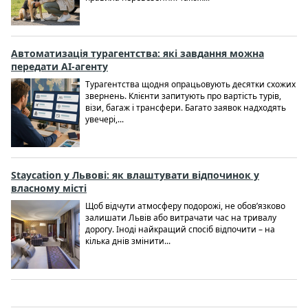
Автоматизація турагентства: які завдання можна
передати AI-агенту
Турагентства щодня опрацьовують десятки схожих
звернень. Клієнти запитують про вартість турів,
візи, багаж і трансфери. Багато заявок надходять
увечері,...
Staycation у Львові: як влаштувати відпочинок у
власному місті
Щоб відчути атмосферу подорожі, не обов’язково
залишати Львів або витрачати час на тривалу
дорогу. Іноді найкращий спосіб відпочити – на
кілька днів змінити...