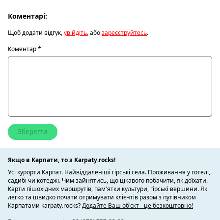
Коментарі:
Щоб додати відгук,
увійдіть
, або
зареєструйтесь
.
Коментар
*
Якщо в Карпати, то з Karpaty.rocks!
Усі курорти Карпат. Найвіддаленіші гірські села. Проживання у готелі,
садибі чи котеджі. Чим зайнятись, що цікавого побачити, як доїхати.
Карти пішохідних маршрутів, пам'ятки культури, гірські вершини. Як
легко та швидко почати отримувати клієнтів разом з путівником
Карпатами karpaty.rocks?
Додайте Ваш об'єкт - це безкоштовно!