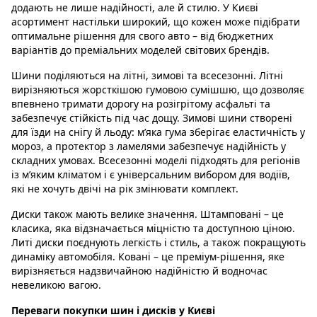
додають не лише надійності, але й стилю. У Києві
асортимент настільки широкий, що кожен може підібрати
оптимальне рішення для свого авто – від бюджетних
варіантів до преміальних моделей світових брендів.
Шини поділяються на літні, зимові та всесезонні. Літні
вирізняються жорсткішою гумовою сумішшю, що дозволяє
впевнено тримати дорогу на розігрітому асфальті та
забезпечує стійкість під час дощу. Зимові шини створені
для їзди на снігу й льоду: м’яка гума зберігає еластичність у
мороз, а протектор з ламелями забезпечує надійність у
складних умовах. Всесезонні моделі підходять для регіонів
із м’яким кліматом і є універсальним вибором для водіїв,
які не хочуть двічі на рік змінювати комплект.
Диски також мають велике значення. Штамповані – це
класика, яка відзначається міцністю та доступною ціною.
Литі диски поєднують легкість і стиль, а також покращують
динаміку автомобіля. Ковані – це преміум-рішення, яке
вирізняється надзвичайною надійністю й водночас
невеликою вагою.
Переваги покупки шин і дисків у Києві