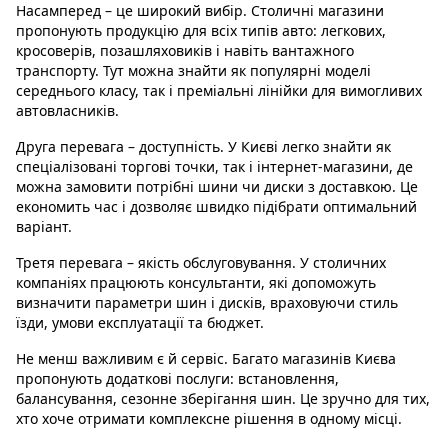
Насамперед – це широкий вибір. Столичні магазини
пропонують продукцію для всіх типів авто: легкових,
кросоверів, позашляховиків і навіть вантажного
транспорту. Тут можна знайти як популярні моделі
середнього класу, так і преміальні лінійки для вимогливих
автовласників.
Друга перевага – доступність. У Києві легко знайти як
спеціалізовані торгові точки, так і інтернет-магазини, де
можна замовити потрібні шини чи диски з доставкою. Це
економить час і дозволяє швидко підібрати оптимальний
варіант.
Третя перевага – якість обслуговування. У столичних
компаніях працюють консультанти, які допоможуть
визначити параметри шин і дисків, враховуючи стиль
їзди, умови експлуатації та бюджет.
Не менш важливим є й сервіс. Багато магазинів Києва
пропонують додаткові послуги: встановлення,
балансування, сезонне зберігання шин. Це зручно для тих,
хто хоче отримати комплексне рішення в одному місці.