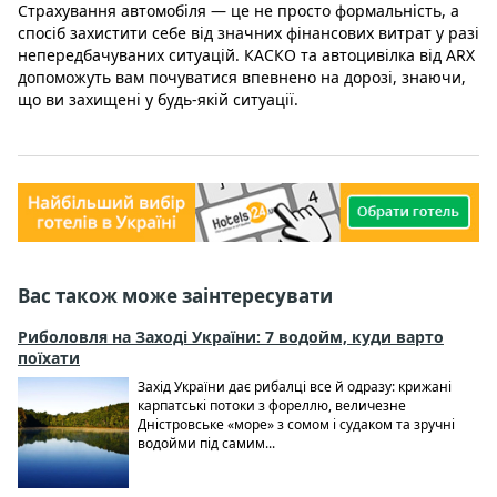
Страхування автомобіля — це не просто формальність, а
спосіб захистити себе від значних фінансових витрат у разі
непередбачуваних ситуацій. КАСКО та автоцивілка від ARX
допоможуть вам почуватися впевнено на дорозі, знаючи,
що ви захищені у будь-якій ситуації.
Вас також може заінтересувати
Риболовля на Заході України: 7 водойм, куди варто
поїхати
Захід України дає рибалці все й одразу: крижані
карпатські потоки з фореллю, величезне
Дністровське «море» з сомом і судаком та зручні
водойми під самим...