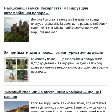
Найцікавіші замки Закарпаття: маршрут для
автомобільної подорожі
Для знайомства із замками Закарпаття краще
планувати два дні. За один день реально побачити
Паланок і Сент-Міклош або скласти короткий
маршрут навколо...
Як приймати душ в поході: огляд туристичних душів
Комфорт у поході — це не розкіш, а продуманий
підхід до деталей. І якщо раніше душ на природі
здавався чимось недосяжним, сьогодні існує безліч
простих і...
Зимовий спальник з внутрішнім коміром — що це і
навіщо
Коли ви вирушаєте в зимовий похід, то змагаєтеся
не з відстанню, а з холодом. Ваше тіло — це єдине
джерело енергії, а спальник — термос, який має її