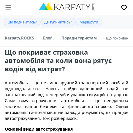
Що подивитись?
Де зупинитись?
Маршрути
Karpaty.ROCKS
Блоґ
Поради туристам
Що покриває ст
Що покриває страховка
автомобіля та коли вона рятує
водія від витрат?
Автомобіль — це не лише зручний транспортний засіб, а й
відповідальність. Навіть найдосвідченіший водій не
застрахований від непередбачуваних ситуацій на дорозі.
Саме тому страхування автомобіля — це невіддільна
частина вашої безпеки та фінансового спокою. Однак
автомобілісти-початківці не завжди розуміють, як працює
автострахування. Тож розберімось.
Основні види автострахування