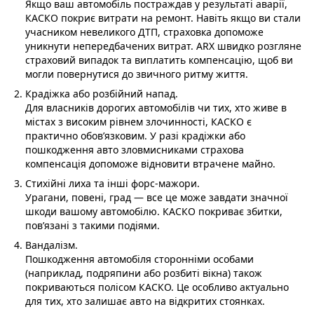
Якщо ваш автомобіль постраждав у результаті аварії,
КАСКО покриє витрати на ремонт. Навіть якщо ви стали
учасником невеликого ДТП, страховка допоможе
уникнути непередбачених витрат. ARX швидко розгляне
страховий випадок та виплатить компенсацію, щоб ви
могли повернутися до звичного ритму життя.
Крадіжка або розбійний напад.
Для власників дорогих автомобілів чи тих, хто живе в
містах з високим рівнем злочинності, КАСКО є
практично обов’язковим. У разі крадіжки або
пошкодження авто зловмисниками страхова
компенсація допоможе відновити втрачене майно.
Стихійні лиха та інші форс-мажори.
Урагани, повені, град — все це може завдати значної
шкоди вашому автомобілю. КАСКО покриває збитки,
пов’язані з такими подіями.
Вандалізм.
Пошкодження автомобіля сторонніми особами
(наприклад, подряпини або розбиті вікна) також
покриваються полісом КАСКО. Це особливо актуально
для тих, хто залишає авто на відкритих стоянках.