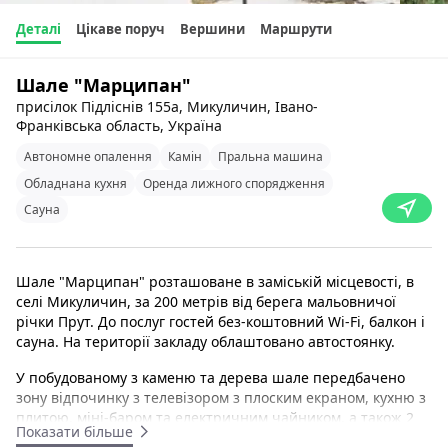
Деталі
Цікаве поруч
Вершини
Маршрути
Шале "Марципан"
присілок Підліснів 155а, Микуличин, Івано-
Франківська область, Україна
Автономне опалення
Камін
Пральна машина
Обладнана кухня
Оренда лижного спорядження
Сауна
Шале "Марципан" розташоване в заміській місцевості, в
селі Микуличин, за 200 метрів від берега мальовничої
річки Прут. До послуг гостей без-коштовний Wi-Fi, балкон і
сауна. На території закладу облаштовано автостоянку.
У побудованому з каменю та дерева шале передбачено
зону відпочинку з телевізором з плоским екраном, кухню з
плитою, міні-баром та електричним чайником, а також 2
Показати більше
ванні кімнати з душем і ванною.