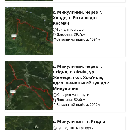
с. Микуличин, через г.
Хорде, г. Ротило до с.
Космач
Три дні і більше
Довжина: 39.7км
Загальний підйом: 1591м
с. Микуличин, через г.
Ягідна, г. Ліснів, ур.
Женець, пол. Хом'яків,
вдсп. Женецький Гук до с.
Микуличин
Кільцеві маршрути
Довжина: 52.6км
Загальний підйом: 2052м
с. Микуличин - г. Ягідна
Одноденні маршрути