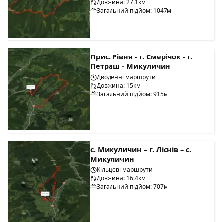
Довжина: 27.1км
Загальний підйом: 1047м
Прис. Рівня - г. Смерічок - г.
Петраш - Микуличин
Дводенні маршрути
Довжина: 15км
Загальний підйом: 915м
с. Микуличин – г. Ліснів – с.
Микуличин
Кільцеві маршрути
Довжина: 16.4км
Загальний підйом: 707м