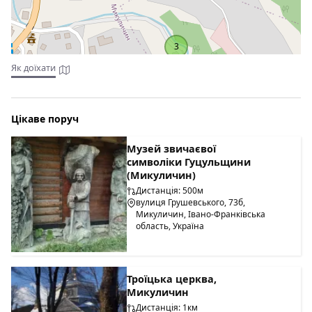
3
Як доїхати
Цікаве поруч
Музей звичаєвої
символіки Гуцульщини
(Микуличин)
Дистанція: 500м
вулиця Грушевського, 73б,
Микуличин, Івано-Франківська
область, Україна
Троїцька церква,
Микуличин
Дистанція: 1км