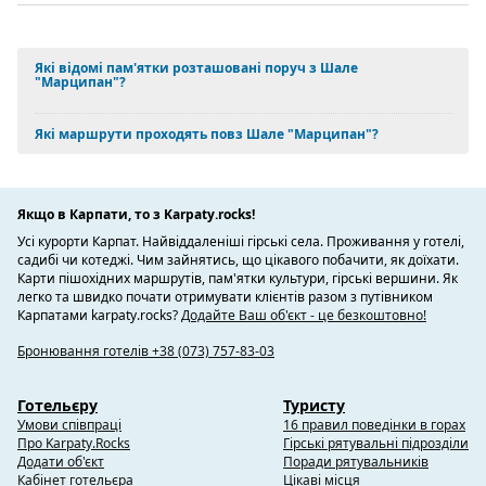
Які відомі пам'ятки розташовані поруч з Шале
"Марципан"?
Які маршрути проходять повз Шале "Марципан"?
Якщо в Карпати, то з Karpaty.rocks!
Усі курорти Карпат. Найвіддаленіші гірські села. Проживання у готелі,
садибі чи котеджі. Чим зайнятись, що цікавого побачити, як доїхати.
Карти пішохідних маршрутів, пам'ятки культури, гірські вершини. Як
легко та швидко почати отримувати клієнтів разом з путівником
Карпатами karpaty.rocks?
Додайте Ваш об'єкт - це безкоштовно!
Бронювання готелів +38 (073) 757-83-03
Готельєру
Туристу
Умови співпраці
16 правил поведінки в горах
Про Karpaty.Rocks
Гірські рятувальні підрозділи
Додати об'єкт
Поради рятувальників
Кабінет готельєра
Цікаві місця