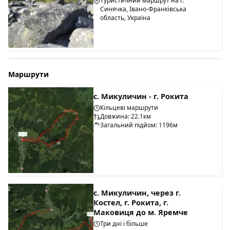
Туристичний маршрут на г.
Синячка, Івано-Франківська
область, Україна
Маршрути
с. Микуличин - г. Рокита
Кільцеві маршрути
Довжина: 22.1км
Загальний підйом: 1196м
с. Микуличин, через г.
Костел, г. Рокита, г.
Маковиця до м. Яремче
Три дні і більше