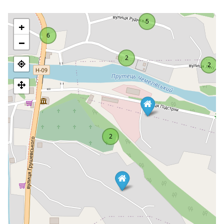
Відстань від шале до підйомника у Буковелі становить 20
5
км, а до аеропорту Івано-Франківськ - 80 км.
+
6
−
2
2
2