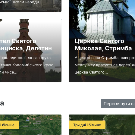
ьської школи народн...
тел Святого
Церква Святого
нциска, Делятин
Миколая, Стримба
 поклади солі, як запорука
У центрі села Стримба, навпро
ітання Коломийського краю,
медпункту красується дерев`я
и чисе...
церква Святого...
а
Переглянути в
 і більше
Три дні і більше