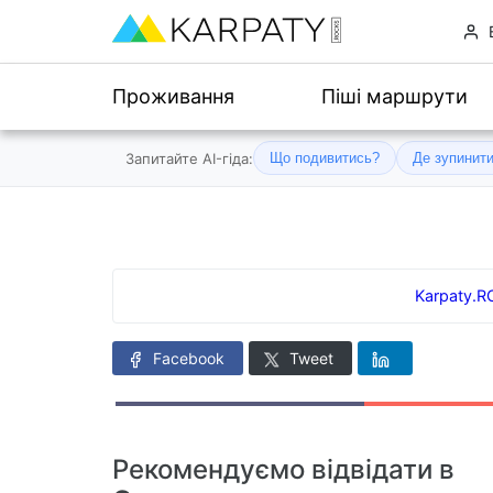
Проживання
Піші маршрути
Запитайте AI-гіда:
Що подивитись?
Де зупинит
Karpaty.
Facebook
Tweet
Рекомендуємо відвідати в