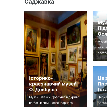
Саджавка
Муз
Підг
Осл
Музей
на вш
поете
Історико-
Цер
краєзнавчий музей
Пре
О. Довбуша
(ст
Музей Олекси Довбуша відкрито
Церкв
на батьківщині легендарного
Богор