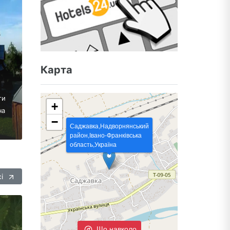
Карта
ти
+
на
−
Саджавка,Надворнянський
район,Івано-Франківська
область,Україна
сі
Що навколо