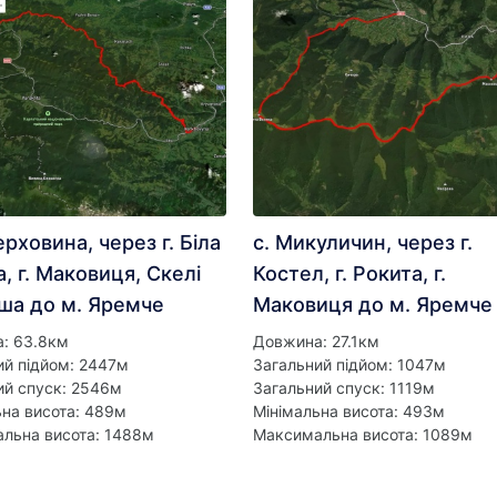
ерховина, через г. Біла
с. Микуличин, через г.
, г. Маковиця, Скелі
Костел, г. Рокита, г.
ша до м. Яремче
Маковиця до м. Яремче
: 63.8км
Довжина: 27.1км
ий підйом: 2447м
Загальний підйом: 1047м
ий спуск: 2546м
Загальний спуск: 1119м
ьна висота: 489м
Мінімальна висота: 493м
льна висота: 1488м
Максимальна висота: 1089м