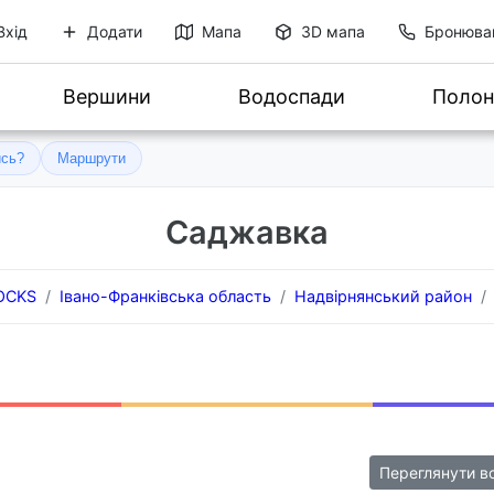
Вхід
Додати
Мапа
3D мапа
Бронюва
Вершини
Водоспади
Полон
ись?
Маршрути
Саджавка
ROCKS
Івано-Франківська область
Надвірнянський район
Переглянути в