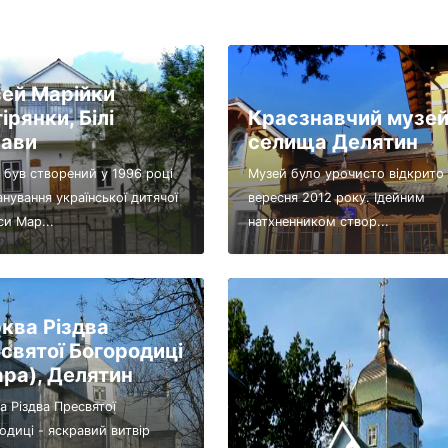
ей Марійки
ірянки, Білі
Краєзнавчий музе
ави
селища Делятин
 був створений у 1996 році
Музей було урочисто відкрито
анування української дитячої
вересня 2012 року. Ідейним
си Мар...
натхненником створ...
ква Різдва
святої Богородиці
ара), Делятин
а Різдва Пресвятої
одиці - яскравий витвір