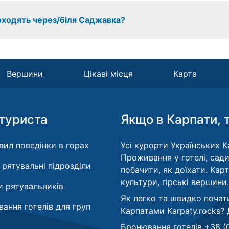
роходять через/біля Саджавка?
Вершини
Цікаві місця
Карта
туриста
Якщо в Карпати, 
вил поведінки в горах
Усі курорти Українських Ка
Проживання у готелі, сади
і рятувальні підрозділи
побачити, як доїхати. Кар
культури, гірські вершини.
 рятувальників
Як легко та швидко почат
ання готелів для груп
Карпатами Karpaty.rocks?
Бронювання готелів +38 (