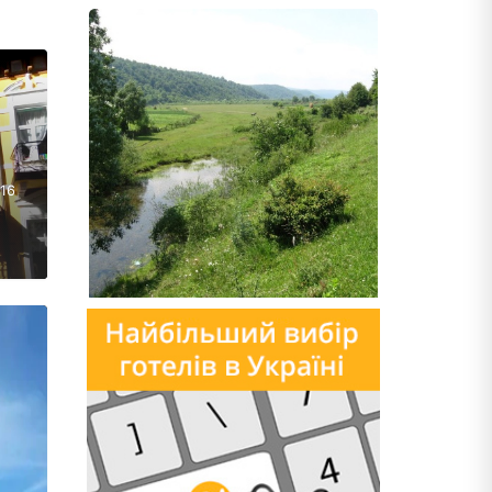
й
 16