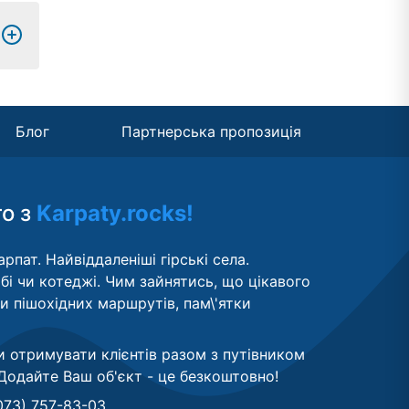
Блог
Партнерська пропозиція
то з
Karpaty.rocks!
рпат. Найвіддаленіші гірські села.
бі чи котеджі. Чим зайнятись, що цікавого
ти пішохідних маршрутів, пам\'ятки
и отримувати клієнтів разом з путівником
Додайте Ваш об'єкт - це безкоштовно
!
073) 757-83-03