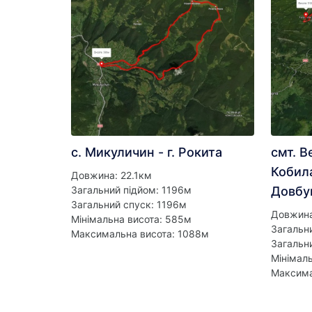
с. Микуличин - г. Рокита
смт. В
Кобила
Довжина: 22.1км
Загальний підйом: 1196м
Довбу
Загальний спуск: 1196м
Довжина
Мінімальна висота: 585м
Загальн
Максимальна висота: 1088м
Загальн
Мінімал
Максима