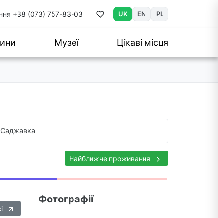
ння
+38 (073) 757-83-03
UK
EN
PL
ини
Музеї
Цікаві місця
Саджавка
Найближче проживання
Фотографії
сі