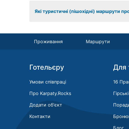
Які туристичні (пішохідні) маршрути п
Проживання
Маршрути
Готельєру
Для 
Умови співпраці
16 Пра
Про Karpaty.Rocks
Гірськ
Додати об'єкт
Поради
Контакти
Бронюв
Блог