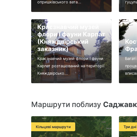
опришківського вата...
гуцул
Краєзнавчий музей
флори і фауни Карпат
(Княждвірський
Кос
заказник)
Фра
Краєзнавчий музей флори і фауни
Багаті
Карпат розташований на території
процв
Княждвірсько...
вписал
Маршрути поблизу
Саджавк
Кільцеві маршрути
Три дні