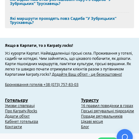
Зубрицьких" Трускавець?
Які маршрути проходять повз Садиба "У Зубрицьких"
Трускавець?
Якщо в Карпати, то з Karpaty.rocks!
Усі курорти Карпат. Найвіддаленіші гірські села. Проживання у готелі,
садибі чи котеджі. Чим зайнятись, що цікавого побачити, як доїхати.
Карти пішохідних маршрутів, пам'ятки культури, гірські вершини. Як
легко та швидко почати отримувати клієнтів разом з путівником
Карпатами karpaty.rocks?
Додайте Ваш об'єкт - це безкоштовно!
Бронювання готелів +38 (073) 757-83-03
Готельєру
Туристу
Умови співпраці
16 правил поведінки в горах
Про Karpaty.Rocks
Гірські рятувальні підрозділи
Додати об'єкт
Поради рятувальників
Кабінет готельєра
Цікаві місця
Контакти
Блог