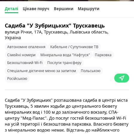
Деталі
Цікаве поруч
Вершини
Маршрути
Садиба "У Зубрицьких" Трускавець
вулиця Річки, 17А, Трускавець, Львівська область,
Україна
Автономне опалення
Кабельне / Супутникове ТВ
Сімейні номери
Мінеральна вода "Нафтуся"
Парковка
Безкоштовний Wi-Fi
Послуги трансферу
Спеціальне дієтичне меню за запитом
Польською
Російською
Садиба "У Зубрицьких" розташована садиба в центрі міста
Трускавець, 5 хвилин ходьби до центрального бювету
мінеральних вод і 100 м до залізничного вокзалу, СПА-
центру "Мед-Палас". До послуг гостей безкоштовний Wi-Fi
на усій території і безкоштовна парковка. Власного бювету
з мінеральною водою немає. Відстань до найближчого