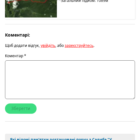
Загальний підйом: 1089м
Коментарі:
Щоб додати відгук,
увійдіть
, або
зареєструйтесь
.
Коментар
*
Які відомі пам'ятки розташовані поруч з Садиба "У