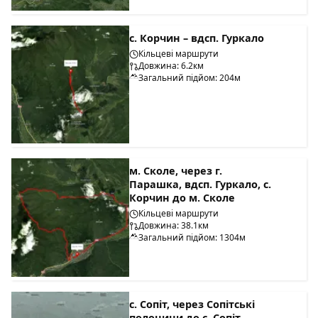
с. Корчин – вдсп. Гуркало
Кільцеві маршрути
Довжина: 6.2км
Загальний підйом: 204м
м. Сколе, через г.
Парашка, вдсп. Гуркало, с.
Корчин до м. Сколе
Кільцеві маршрути
Довжина: 38.1км
Загальний підйом: 1304м
с. Сопіт, через Сопітські
полонини до с. Сопіт