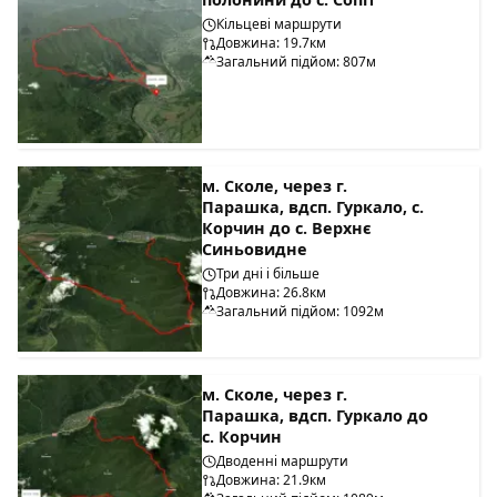
Кільцеві маршрути
Довжина: 19.7км
Загальний підйом: 807м
м. Сколе, через г.
Парашка, вдсп. Гуркало, с.
Корчин до с. Верхнє
Синьовидне
Три дні і більше
Довжина: 26.8км
Загальний підйом: 1092м
м. Сколе, через г.
Парашка, вдсп. Гуркало до
с. Корчин
Дводенні маршрути
Довжина: 21.9км