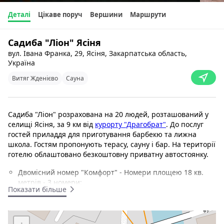
Деталі
Цікаве поруч
Вершини
Маршрути
Садиба "Ліон" Ясіня
вул. Івана Франка, 29, Ясіня, Закарпатська область,
Україна
Витяг Жденієво
Сауна
Садиба "Ліон" розрахована на 20 людей, розташований у
селищі Ясіня, за 9 км від
курорту "Драгобрат"
. До послуг
гостей приладдя для приготування барбекю та лижна
школа. Гостям пропонують терасу, сауну і бар. На території
готелю облаштовано безкоштовну приватну автостоянку.
Двомісний номер "Комфорт" - Номери площею 18 кв.
метрів - 3 номери;
Показати більше
Напівлюкс - Люкс із кабельним телебаченням та
диваном - 3(+1)-ох місних - 2 номери;
Сімейний номер - Номери площею 30 кв. м. - 6-ти
+