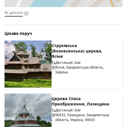
Як доїхати
Цікаве поруч
Струківська
(Вознесенська) церква,
Ясіня
Дистанція: 2км
Ясіня, Закарпатська область,
Україна
Церква Спаса
Преображення, Лазещина
Дистанція: 2км
90633, Лазещина, Закарпатська
область, Україна, 90633