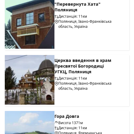
"Перевернута Хата"
Поляниця
Дистанція: 11км
Поляниця, Івано-Франківська
область, Україна
Церква введення в храм
Пресвятої Богородиці
УГКЦ, Поляниця
Дистанція: 11км
Поляниця, Івано-Франківська
область, Україна
Гора Довга
Висота 1371м
Дистанція: 11км
Поляниця, Яремчанська