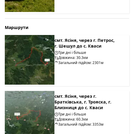
Маршрути
смт. Ясіня, через г. Петрос,
г. Шешул до с. Кваси
Три дні і більше
Довжина: 30.3км
Загальний підйом: 2301м
смт. Ясіня, через г.
Братківська, г. Трояска, г.
Близниця до с. Кваси
Три дні і більше
Довжина: 60.3км
Загальний підйом: 3353м