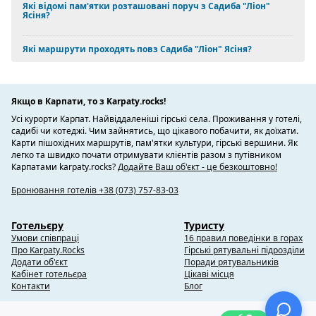
Які відомі пам'ятки розташовані поруч з Садиба "Ліон"
Ясіня?
Які маршрути проходять повз Садиба "Ліон" Ясіня?
Якщо в Карпати, то з Karpaty.rocks!
Усі курорти Карпат. Найвіддаленіші гірські села. Проживання у готелі,
садибі чи котеджі. Чим зайнятись, що цікавого побачити, як доїхати.
Карти пішохідних маршрутів, пам'ятки культури, гірські вершини. Як
легко та швидко почати отримувати клієнтів разом з путівником
Карпатами karpaty.rocks?
Додайте Ваш об'єкт - це безкоштовно!
Бронювання готелів +38 (073) 757-83-03
Готельєру
Туристу
Умови співпраці
16 правил поведінки в горах
Про Karpaty.Rocks
Гірські рятувальні підрозділи
Додати об'єкт
Поради рятувальників
Кабінет готельєра
Цікаві місця
Контакти
Блог