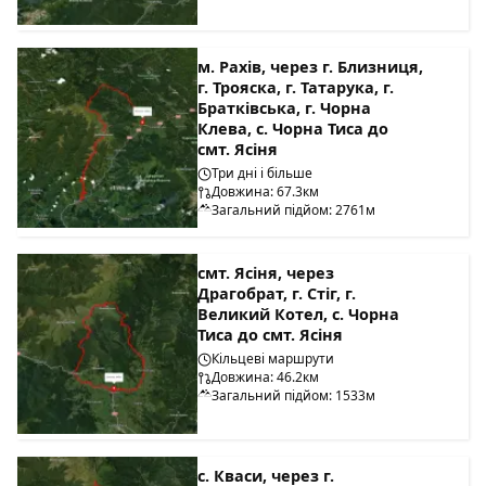
м. Рахів, через г. Близниця,
г. Трояска, г. Татарука, г.
Братківська, г. Чорна
Клева, с. Чорна Тиса до
смт. Ясіня
Три дні і більше
Довжина: 67.3км
Загальний підйом: 2761м
смт. Ясіня, через
Драгобрат, г. Стіг, г.
Великий Котел, с. Чорна
Тиса до смт. Ясіня
Кільцеві маршрути
Довжина: 46.2км
Загальний підйом: 1533м
с. Кваси, через г.