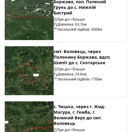
Боржава, пол. Палений
Грунь до с. Нижній
Бистрий
Три дні і більше
Довжина: 63.7км
Загальний підйом: 3008м
смт. Воловець, через
Полонину Боржава, вдсп.
Шипіт до с. Скотарське
Три дні і більше
Довжина: 29.6км
Загальний підйом: 1706м
с. Тюшка, через г. Жид-
Магура, г. Гемба, г.
Великий Верх до смт.
Воловець
Три дні і більше