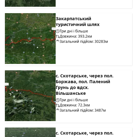
Закарпатський
туристичний шлях
Три дні і більше
Довжина: 393.2км
Загальний підйом: 30283м
с. Скотарське, через пол.
Боржава, пол. Палений
Грунь до вдсх.
Вільшанське
Три дні і більше
Довжина: 72.3км
Загальний підйом: 3487м
с. Скотарське, через пол.