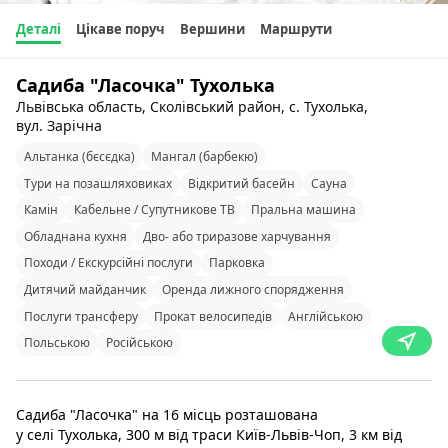
Деталі
Цікаве поруч
Вершини
Маршрути
Садиба "Ласочка" Тухолька
Львівська область, Сколівський район, с. Тухолька,
вул. Зарічна
Альтанка (бєсєдка)
Мангал (барбекю)
Тури на позашляховиках
Відкритий басейн
Сауна
Камін
Кабельне / Супутникове ТВ
Пральна машина
Обладнана кухня
Дво- або триразове харчування
Походи / Екскурсійні послуги
Парковка
Дитячий майданчик
Оренда лижного спорядження
Послуги трансферу
Прокат велосипедів
Англійською
Польською
Російською
Садиба "Ласочка" на 16 місць розташована
у селі Тухолька, 300 м від траси Київ-Львів-Чоп, 3 км від