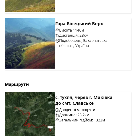
Гора Білецький Верх
Висота 1146м
Дистанція: 28км
Подобовець, Закарпатська
область, Україна
Маршрути
с. Тухля, через г. Маківка
до смт. Славське
Дводенні маршрути
Довжина: 23.2км
Загальний підйом: 1322м