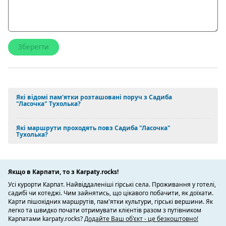
Які відомі пам'ятки розташовані поруч з Садиба
"Ласочка" Тухолька?
Які маршрути проходять повз Садиба "Ласочка"
Тухолька?
Якщо в Карпати, то з Karpaty.rocks!
Усі курорти Карпат. Найвіддаленіші гірські села. Проживання у готелі,
садибі чи котеджі. Чим зайнятись, що цікавого побачити, як доїхати.
Карти пішохідних маршрутів, пам'ятки культури, гірські вершини. Як
легко та швидко почати отримувати клієнтів разом з путівником
Карпатами karpaty.rocks?
Додайте Ваш об'єкт - це безкоштовно!