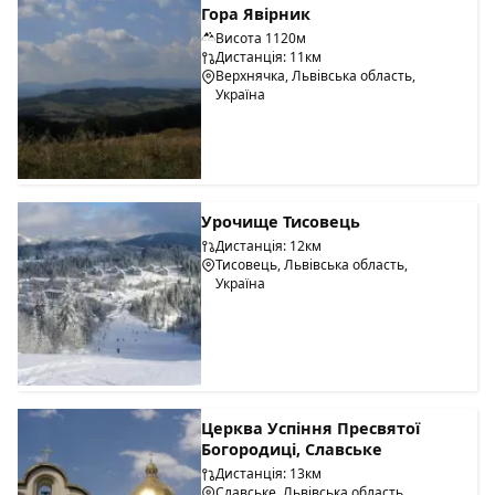
Гора Явірник
Висота 1120м
Дистанція: 11км
Верхнячка, Львівська область,
Україна
Урочище Тисовець
Дистанція: 12км
Тисовець, Львівська область,
Україна
Церква Успіння Пресвятої
Богородиці, Славське
Дистанція: 13км
Славське, Львівська область,