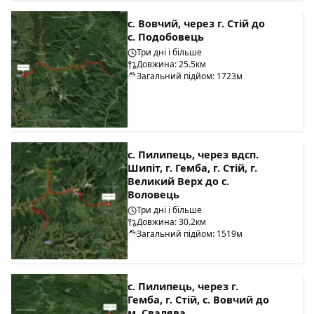
с. Вовчий, через г. Стій до
с. Подобовець
Три дні і більше
Довжина: 25.5км
Загальний підйом: 1723м
с. Пилипець, через вдсп.
Шипіт, г. Гемба, г. Стій, г.
Великий Верх до с.
Воловець
Три дні і більше
Довжина: 30.2км
Загальний підйом: 1519м
с. Пилипець, через г.
Гемба, г. Стій, с. Вовчий до
м. Свалява