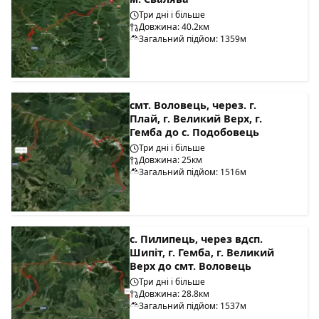
Три дні і більше
Довжина: 40.2км
Загальний підйом: 1359м
смт. Воловець, через. г.
Плай, г. Великий Верх, г.
Гемба до с. Подобовець
Три дні і більше
Довжина: 25км
Загальний підйом: 1516м
с. Пилипець, через вдсп.
Шипіт, г. Гемба, г. Великий
Верх до смт. Воловець
Три дні і більше
Довжина: 28.8км
Загальний підйом: 1537м