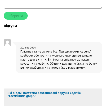
Відгуки
20, жов 2024
Пліснява та не смачна їжа. Три шматочки жареної
ковбаски або третина курячого крильця це замало
навіть для дитини. Випічка на сніданок це покупні
круасани та мафіни. Обіцяли дамашню їжу, а по факту
це полуфабрикати та готова їжа з масмаркету.
Які відомі пам'ятки розташовані поруч з Садиба
"Гостинний двір"?