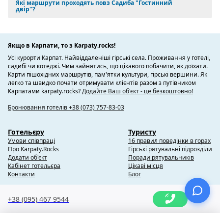
Які маршрути проходять повз Садиба "Гостинний
двір"?
Якщо в Карпати, то з Karpaty.rocks!
Усі курорти Карпат. Найвіддаленіші гірські села. Проживання у готелі,
садибі чи котеджі. Чим зайнятись, що цікавого побачити, як доїхати.
Карти пішохідних маршрутів, пам'ятки культури, гірські вершини. Як
легко та швидко почати отримувати клієнтів разом з путівником
Карпатами karpaty.rocks?
Додайте Ваш об'єкт - це безкоштовно!
Бронювання готелів +38 (073) 757-83-03
Готельєру
Туристу
Умови співпраці
16 правил поведінки в горах
Про Karpaty.Rocks
Гірські рятувальні підрозділи
Додати об'єкт
Поради рятувальників
Кабінет готельєра
Цікаві місця
Контакти
Блог
+38 (095) 467 9544
Copyright @ 2010-2014 Karpaty.Rocks