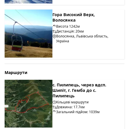
Гора Високий Верх,
Волосянка
Висота 1242м
Дистанція: 20км
Волосянка, Львівська область,
Україна
Маршрути
с. Пилипець, через вдсп.
Шипіт, г. Гемба до с.
Пилипець
Кільцеві маршрути
Довжина: 17.7км
Загальний підйом: 1039м