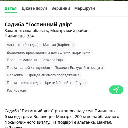
Деталі
Цікаве поруч
Вершини
Маршрути
Садиба "Гостинний двір"
Закарпатська область, Міжгірський район,
Пилипець, 334
Альтанка (бєсєдка)
Мангал (барбекю)
Дозволено проживання з домашніми тваринами
Пральна машина
Верхова їзда
Прокат саней / сноутюбів
Походи / Екскурсійні послуги
Парковка
Оренда лижного спорядження
Прокат велосипедів
Критий басейн
Сауна
Російською
Садиба "Гостинний двір" розташована у селі Пилипець,
6 км від траси Воловець - Міжгір'я, 200 м до найближчого
гірськолижного витягу. На подвір'ї є альтанка, мангал,
гойдалка.