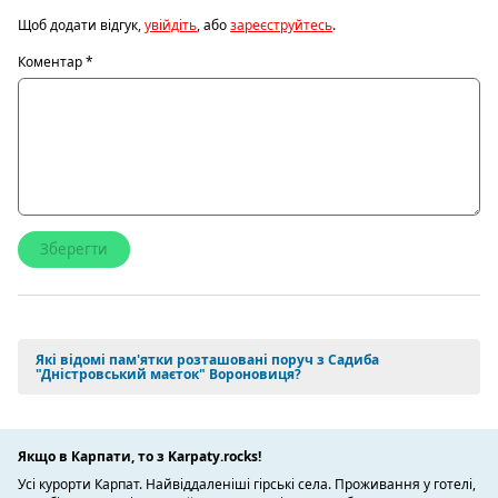
Щоб додати відгук,
увійдіть
, або
зареєструйтесь
.
Коментар
*
Які відомі пам'ятки розташовані поруч з Садиба
"Дністровський маєток" Вороновиця?
Якщо в Карпати, то з Karpaty.rocks!
Усі курорти Карпат. Найвіддаленіші гірські села. Проживання у готелі,