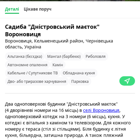
Деталі
Цікаве поруч
Садиба "Дністровський маєток"
Вороновиця
Вороновиця, Кельменецький район, Чернівецька
область, Україна
Альтанка (бєсєдка)
Мангал (барбекю)
Риболовля
Автономне опалення
Камін
Кабельне / Супутникове ТВ
Обладнана кухня
Дво- або триразове харчування
Парковка
Два одноповерхові будинки "Дністровський маєток"
(4 дворівневі номери на 16 місць) в
селі Вороновиця
,
одноповерховий котедж на 3 номери (6 місць), кухня. У
котеджі є вітальня з каміном та телевізором. Для кожного
номеру є тераса (стіл зі стільцями). Біля будинку є літня
кухня, більярдна, затишна природа. А також пляжний