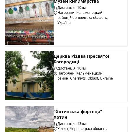
Музей килимарства
Дистанція: 10км
Нагоряни, Кельменецкий
район, Чернівецька область,
Україна
Церква Різдва Пресвятої
Богородиці
Дистанція: 10км
Нагоряни, Кельменецкий
район, Chernivtsi Oblast, Ukraine
"Хотинська фортеця"
Хотин
Дистанція: 13км
Хотин, Чернівецька область,