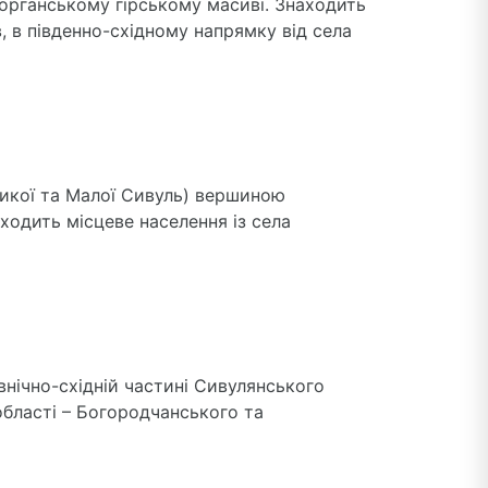
Горганському гірському масиві. Знаходить
, в південно-східному напрямку від села
ликої та Малої Сивуль) вершиною
 ходить місцеве населення із села
внічно-східній частині Сивулянського
області – Богородчанського та