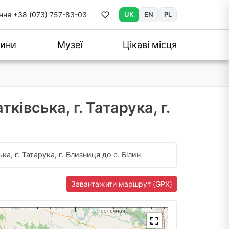
ння
+38 (073) 757-83-03
UK
EN
PL
ини
Музеї
Цікаві місця
атківська, г. Татарука, г.
ька, г. Татарука, г. Близниця до с. Білин
Завантажити маршрут (GPX)