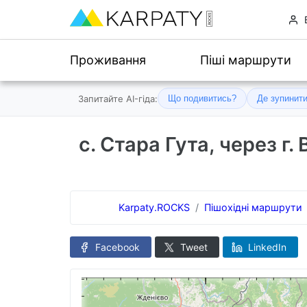
Проживання
Піші маршрути
Запитайте AI-гіда:
Що подивитись?
Де зупинит
с. Стара Гута, через г. В
Karpaty.ROCKS
Пішохідні маршрути
Facebook
Tweet
LinkedIn