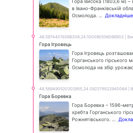
Гора Висока (1803,6 м) –
в Івано-Франківській обл
Осмолода. ...
Докладніше.
48.59744019368309,24.100090556066903 | Ви
Гора Ігровець
Гора Ігровець розташован
Горганського гірського м
Осмолода на збір урожаю 
48.569490520202955,24.092376522940064 | В
Гора Боревка
Гора Боревка – 1596-метр
хребта Горганського гірс
Рожнятівського. ...
Доклад