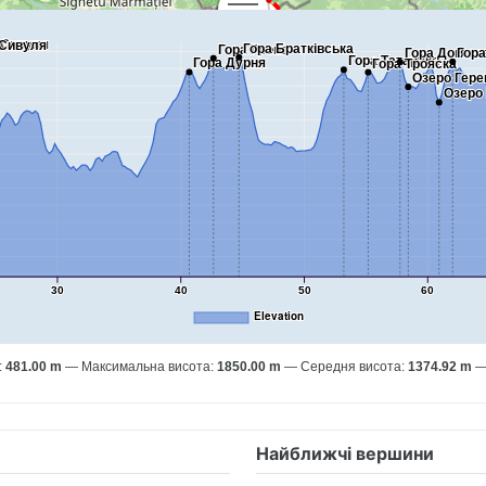
 Сивуля
 Сивуля
Гора Братківська
Гора Гропа
Гора
Гора Догяск
Гора Татарука
Гора Дурня
Гора Трояска
Озеро Гере
Озеро
30
40
50
60
Elevation
:
481.00 m
Максимальна висота:
1850.00 m
Середня висота:
1374.92 m
Найближчі вершини