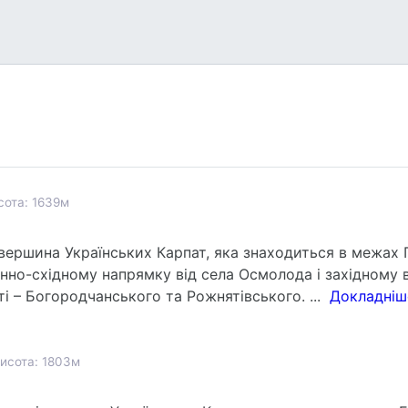
сота: 1639м
вершина Українських Карпат, яка знаходиться в межах Г
нно-східному напрямку від села Осмолода і західному в
ті – Богородчанського та Рожнятівського. ...
Докладніше
исота: 1803м