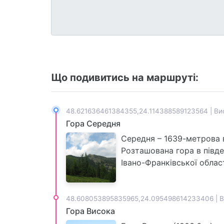
Що подивитись на маршруті:
48.621636461384355,24.114388589123564 | Ви
Гора Середня
Середня – 1639-метрова 
Розташована гора в півде
Івано-Франківської облас
48.608053895835965,24.095498614233406 | В
Гора Висока