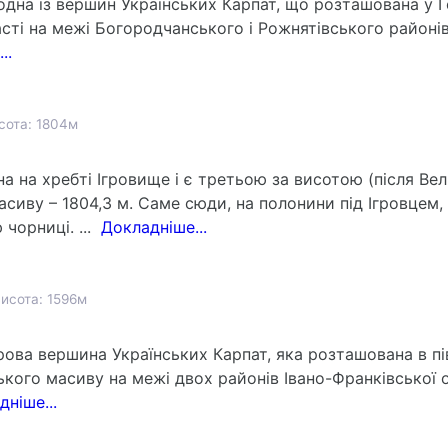
 одна із вершин Українських Карпат, що розташована у 
асті на межі Богородчанського і Рожнятівського районів
..
сота: 1804м
а на хребті Ігровище і є третьою за висотою (після Ве
асиву – 1804,3 м. Саме сюди, на полонини під Ігровцем,
чорниці. ...
Докладніше...
исота: 1596м
ова вершина Українських Карпат, яка розташована в пі
ького масиву на межі двох районів Івано-Франківської 
ніше...