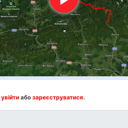
:
увійти
або
зареєструватися
.