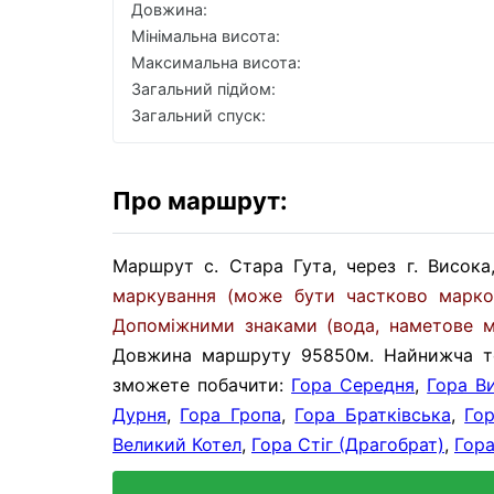
Довжина:
Мінімальна висота:
Максимальна висота:
Загальний підйом:
Загальний спуск:
Про маршрут:
Маршрут с. Стара Гута, через г. Висока, 
маркування (може бути частково марко
Допоміжними знаками (вода, наметове м
Довжина маршруту 95850м. Найнижча точ
зможете побачити:
Гора Середня
,
Гора В
Дурня
,
Гора Гропа
,
Гора Братківська
,
Го
Великий Котел
,
Гора Стіг (Драгобрат)
,
Гор