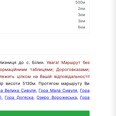
500м
2км
3км
3км
6км
 Близниця до с. Білин.
Увага! Маршрут без
ормаційними таблицями; Дороговказами;
жить цілком на Вашій відповідальності!
бір висоти 5130м. Протягом маршруту Ви
ра Велика Сивуля
,
Гора Мала Сивуля
,
Гора
)
,
Гора Догяска
,
Озеро Ворожеська
,
Гора