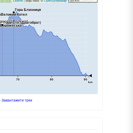
20 km
Leaflet
| Map data: ©
OpenStreetMap
Гора Близниця
 Великий Котел
а
шаска (Догяска)
Гора Стіг (Драгобрат)
 Ворожеська
70
80
90
km
Завантажити трек