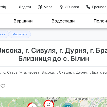
Вхід
Додати
Мапа
3D мапа
Бронюва
Вершини
Водоспади
Полон
ись?
Маршрути
исока, г. Сивуля, г. Дурня, г. Бр
Близниця до с. Білин
с. Стара Гута, через г. Висока, г. Сивуля, г. Дурня, г. Братківс