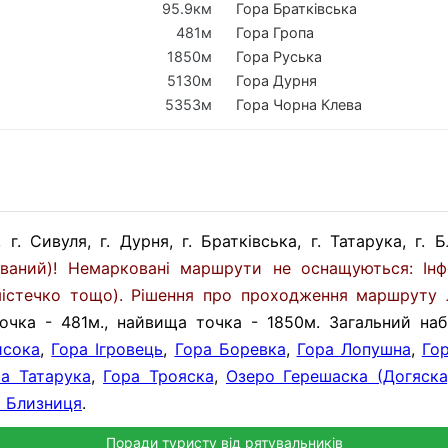
95.9км
Гора Братківська
481м
Гора Гропа
1850м
Гора Руська
5130м
Гора Дурня
5353м
Гора Чорна Клева
г. Сивуля, г. Дурня, г. Братківська, г. Татарука, г.
ваний)! Немарковані маршрути не оснащуються: Інф
істечко тощо). Рішення про проходження маршруту ле
ка - 481м., найвища точка - 1850м. Загальний на
исока
,
Гора Ігровець
,
Гора Боревка
,
Гора Лопушна
,
Го
ра Татарука
,
Гора Трояска
,
Озеро Герешаска (Догяска
а Близниця
.
Поради туристу від рятувальників