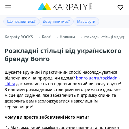
Що подивитись?
Де зупинитись?
Маршрути
Karpaty.ROCKS
Блоґ
Новини
Розкладні стільці від укра
Розкладні стільці від українського
бренду Bonro
Шукаєте зручний і практичний спосіб насолоджуватися
відпочинком на природі чи вдома?
bonro.ua/ru/rozkladni-
stiltsi
дає можливість на відпочинок який ви заслуговуєте!
З нашими розкладними стільцями ви отримаєте ідеальне
місце для сидіння, яке забезпечить підтримку спини та
дозволить вам насолоджуватися навколишнім
середовищем!
Чому ви просто зобов'язані його мати?
Максимальний комфорт: зручне сидіння та підтримка