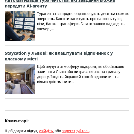
Автоматизація турагентства: які завдання можна
передати AI-агенту
Турагентства щодня опрацьовують десятки схожих
звернень. Клієнти запитують про вартість турів,
візи, багаж і трансфери. Багато заявок надходять
увечері,...
Staycation у Львові: як влаштувати відпочинок у
власному місті
Щоб відчути атмосферу подорожі, не обов’язково
залишати Львів або витрачати час на тривалу
дорогу. Іноді найкращий спосіб відпочити – на
кілька днів змінити...
Коментарі:
Щоб додати відгук,
увійдіть
, або
зареєструйтесь
.