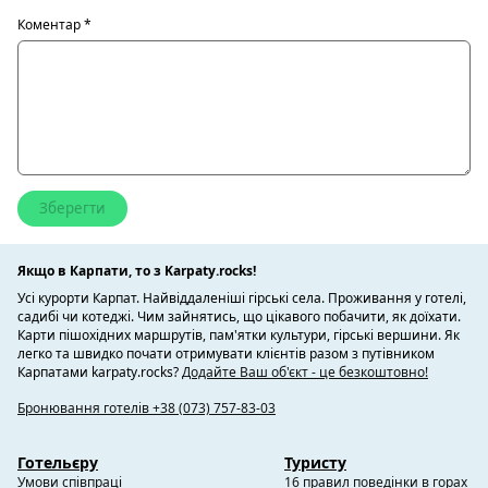
Коментар
*
Якщо в Карпати, то з Karpaty.rocks!
Усі курорти Карпат. Найвіддаленіші гірські села. Проживання у готелі,
садибі чи котеджі. Чим зайнятись, що цікавого побачити, як доїхати.
Карти пішохідних маршрутів, пам'ятки культури, гірські вершини. Як
легко та швидко почати отримувати клієнтів разом з путівником
Карпатами karpaty.rocks?
Додайте Ваш об'єкт - це безкоштовно!
Бронювання готелів +38 (073) 757-83-03
Готельєру
Туристу
Умови співпраці
16 правил поведінки в горах