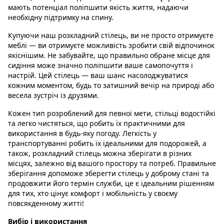
мають потенціал поліпшити якість життя, надаючи
необхідну підтримку на спину.
Купуючи наш розкладний стілець, ви не просто отримуєте
меблі — ви отримуєте можливість зробити свій відпочинок
якіснішим. Не забувайте, що правильно обране місце для
сидіння може значно поліпшити ваше самопочуття і
настрій. Цей стілець — ваш шанс насолоджуватися
кожним моментом, будь то затишний вечір на природі або
весела зустріч із друзями.
Кожен тип розроблений для певної мети, стільці водостійкі
та легко чистяться, що робить їх практичними для
використання в будь-яку погоду. Легкість у
транспортуванні робить їх ідеальними для подорожей, а
також, розкладний стілець можна зберігати в різних
місцях, залежно від вашого простору та потреб. Правильне
зберігання допоможе зберегти стілець у доброму стані та
продовжити його термін служби, це є ідеальним рішенням
для тих, хто цінує комфорт і мобільність у своєму
повсякденному житті!
Вибір і використання