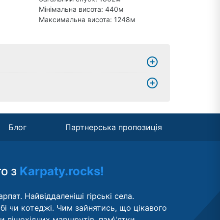
Мінімальна висота: 440м
Максимальна висота: 1248м
Блог
Партнерська пропозиція
то з
Karpaty.rocks!
рпат. Найвіддаленіші гірські села.
бі чи котеджі. Чим зайнятись, що цікавого
ти пішохідних маршрутів, пам\'ятки