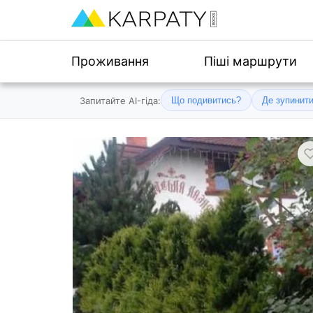
Проживання
Піші маршрути
Запитайте AI-гіда:
Що подивитись?
Де зупинит