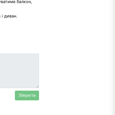
уватиме балкон,
і диван.