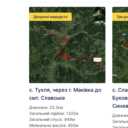
Дводенні маршрути
Три дн
с. Тухля, через г. Маківка до
с. Сл
смт. Славське
Буков
Сине
Довжина: 23.2км
Загальний підйом: 1322м
Довжин
Загальний спуск: 949м
Загальн
Мінімальна висота: 492м
Загальн