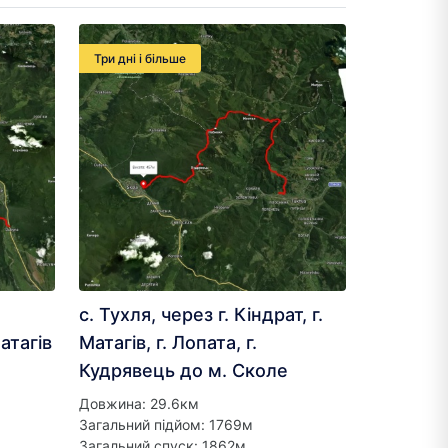
Три дні і більше
с. Тухля, через г. Кіндрат, г.
Матагів
Матагів, г. Лопата, г.
Кудрявець до м. Сколе
Довжина: 29.6км
Загальний підйом: 1769м
Загальний спуск: 1862м