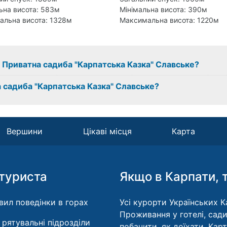
ьна висота: 583м
Мінімальна висота: 390м
альна висота: 1328м
Максимальна висота: 1220м
 з Приватна садиба "Карпатська Казка" Славське?
 садиба "Карпатська Казка" Славське?
Вершини
Цікаві місця
Карта
туриста
Якщо в Карпати, 
вил поведінки в горах
Усі курорти Українських Ка
Проживання у готелі, сади
і рятувальні підрозділи
побачити, як доїхати. Кар