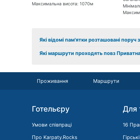
Максимальна висота: 1070м
Мінімал
Максим
Які відомі пам'ятки розташовані поруч
Які маршрути проходять повз Приватна
Проживання
Маршрути
Готельєру
Для 
Умови співпраці
16 Пра
Про Karpaty.Rocks
Гірськ