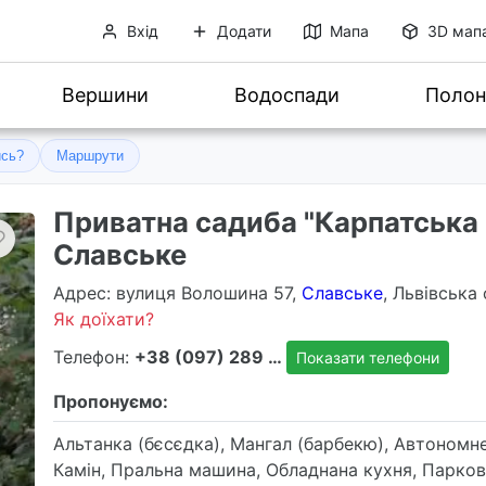
Вхід
Додати
Мапа
3D мап
Вершини
Водоспади
Полон
ись?
Маршрути
Приватна садиба "Карпатська 
Славське
Адрес
: вулиця Волошина 57,
Славське
, Львівська 
Як доїхати?
Телефон:
+38 (097) 289 2965
Показати телефони
Пропонуємо:
Альтанка (бєсєдка), Мангал (барбекю), Автономн
Камін, Пральна машина, Обладнана кухня, Парков