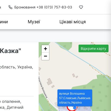
а
Бронювання
+38 (073) 757-83-03
ини
Музеї
Цікаві місця
+
Відкрити карту
Казка"
−
область, Україна,
вулиця Волошина
57,Славське,Львівська
е опалення,
область,Україна
ка, Дитячий