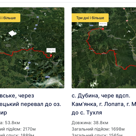
і і більше
Три дні і більше
авське, через
с. Дубина, чере вдсп.
ецький перевал до оз.
Кам'янка, г. Лопата, г. 
вир
до с. Тухля
а: 53.8км
Довжина: 38.8км
ий підйом: 2170м
Загальний підйом: 1698м
ий спуск: 1889м
Загальний спуск: 1565м