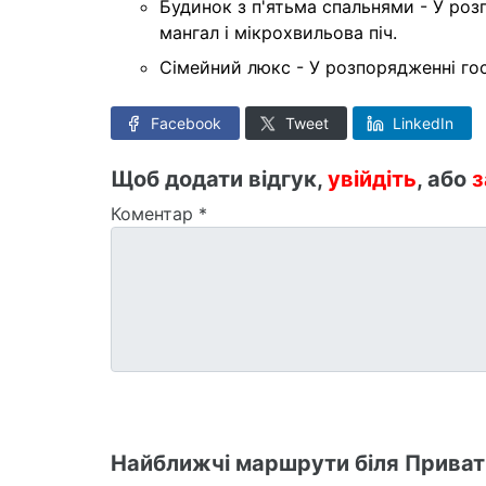
Будинок з п'ятьма спальнями - У роз
мангал і мікрохвильова піч.
Сімейний люкс - У розпорядженні гос
Facebook
Tweet
LinkedIn
Щоб додати відгук,
увійдіть
, або
з
Коментар
*
Найближчі маршрути біля Приват