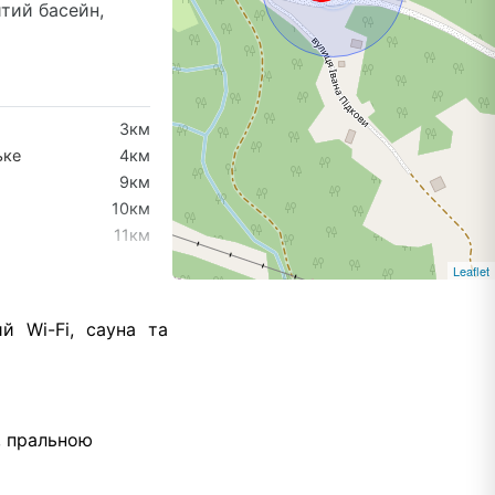
тий басейн,
3км
ьке
4км
9км
10км
11км
Leaflet
9км
й Wi-Fi, сауна та
13км
17км
23км
24км
, пральною