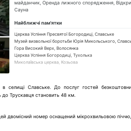
майданчик, Оренда лижного спорядження, Відкри
Сауна
Найближчі пам'ятки
Церква Успіння Пресвятої Богородиці, Славське
Музей визвольної боротьби Юрія Микольського, Славс
Гора Високий Верх, Волосянка
Церква Успіння Богородиці, Тухолька
Миколаївська церква, Козьова
Найближчі вершини
Гора Високий Верх, Волосянка
 в селищі Славське. До послуг гостей безкоштовни
Гора Явірник
ь до Трускавця становить 48 км.
Гора Лопата
Гора Яворина
Гора Парашка
 Цей двомісний номер оснащений мікрохвильовою піччю